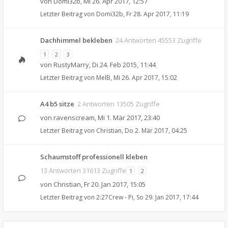
von
Domi32b
,
Mi 26. Apr 2017, 12:57
Letzter Beitrag von
Domi32b
,
Fr 28. Apr 2017, 11:19
Dachhimmel bekleben
24 Antworten 45553 Zugriffe
1
2
3
von
RustyMarry
,
Di 24. Feb 2015, 11:44
Letzter Beitrag von
MelB
,
Mi 26. Apr 2017, 15:02
A4 b5 sitze
2 Antworten 13505 Zugriffe
von
ravenscream
,
Mi 1. Mär 2017, 23:40
Letzter Beitrag von
Christian
,
Do 2. Mär 2017, 04:25
Schaumstoff professionell kleben
13 Antworten 31613 Zugriffe
1
2
von
Christian
,
Fr 20. Jan 2017, 15:05
Letzter Beitrag von
2:27Crew - Pi
,
So 29. Jan 2017, 17:44