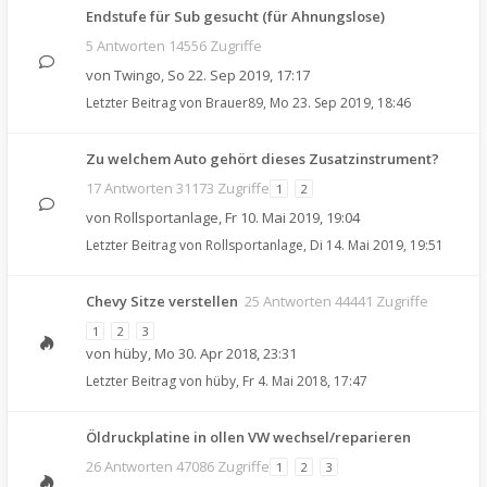
Endstufe für Sub gesucht (für Ahnungslose)
5 Antworten 14556 Zugriffe
von
Twingo
,
So 22. Sep 2019, 17:17
Letzter Beitrag von
Brauer89
,
Mo 23. Sep 2019, 18:46
Zu welchem Auto gehört dieses Zusatzinstrument?
17 Antworten 31173 Zugriffe
1
2
von
Rollsportanlage
,
Fr 10. Mai 2019, 19:04
Letzter Beitrag von
Rollsportanlage
,
Di 14. Mai 2019, 19:51
Chevy Sitze verstellen
25 Antworten 44441 Zugriffe
1
2
3
von
hüby
,
Mo 30. Apr 2018, 23:31
Letzter Beitrag von
hüby
,
Fr 4. Mai 2018, 17:47
Öldruckplatine in ollen VW wechsel/reparieren
26 Antworten 47086 Zugriffe
1
2
3