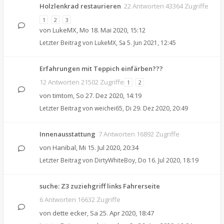
Holzlenkrad restaurieren
22 Antworten 43364 Zugriffe
1
2
3
von
LukeMX
,
Mo 18. Mai 2020, 15:12
Letzter Beitrag von
LukeMX
,
Sa 5. Jun 2021, 12:45
Erfahrungen mit Teppich einfärben???
12 Antworten 21502 Zugriffe
1
2
von
timtom
,
So 27. Dez 2020, 14:19
Letzter Beitrag von
weichei65
,
Di 29. Dez 2020, 20:49
Innenausstattung
7 Antworten 16892 Zugriffe
von
Hanibal
,
Mi 15. Jul 2020, 20:34
Letzter Beitrag von
DirtyWhiteBoy
,
Do 16. Jul 2020, 18:19
suche: Z3 zuziehgriff links Fahrerseite
6 Antworten 16632 Zugriffe
von
dette ecker
,
Sa 25. Apr 2020, 18:47