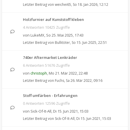
Letzter Beitrag von
weichei65
,
So 18. Jan 2026, 12:12
Holzfurnier auf Kunststoff kleben
4 Antworten 10425 Zugriffe
von
LukeMX
,
So 25. Mai 2025, 17:43
Letzter Beitrag von
Bullitöter
,
So 15. Jun 2025, 22:51
740er Aftermarket Lenkräder
6 Antworten 51676 Zugriffe
von
christoph
,
Mo 21. Mär 2022, 22:48
Letzter Beitrag von
Fuchs
,
Sa 26. Mär 2022, 09:16
Stoff umfärben - Erfahrungen
0 Antworten 12596 Zugriffe
von
Sick-Of-It-All
,
Di 15. Jun 2021, 15:03
Letzter Beitrag von
Sick-Of-It-All
,
Di 15. Jun 2021, 15:03