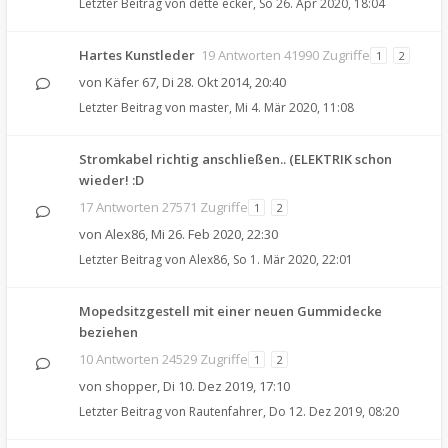
Letzter Beitrag von
dette ecker
,
So 26. Apr 2020, 18:04
Hartes Kunstleder
19 Antworten 41990 Zugriffe
1
2
von
Käfer 67
,
Di 28. Okt 2014, 20:40
Letzter Beitrag von
master
,
Mi 4. Mär 2020, 11:08
Stromkabel richtig anschließen.. (ELEKTRIK schon
wieder! :D
17 Antworten 27571 Zugriffe
1
2
von
Alex86
,
Mi 26. Feb 2020, 22:30
Letzter Beitrag von
Alex86
,
So 1. Mär 2020, 22:01
Mopedsitzgestell mit einer neuen Gummidecke
beziehen
10 Antworten 24529 Zugriffe
1
2
von
shopper
,
Di 10. Dez 2019, 17:10
Letzter Beitrag von
Rautenfahrer
,
Do 12. Dez 2019, 08:20