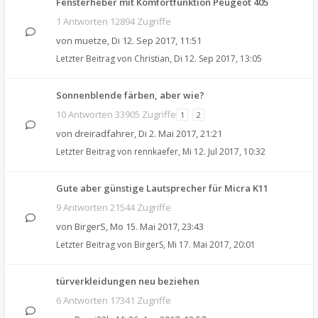
Fensterheber mit Komfortfunktion Peugeot 405
1 Antworten 12894 Zugriffe
von
muetze
,
Di 12. Sep 2017, 11:51
Letzter Beitrag von
Christian
,
Di 12. Sep 2017, 13:05
Sonnenblende färben, aber wie?
10 Antworten 33905 Zugriffe
1
2
von
dreiradfahrer
,
Di 2. Mai 2017, 21:21
Letzter Beitrag von
rennkaefer
,
Mi 12. Jul 2017, 10:32
Gute aber günstige Lautsprecher für Micra K11
9 Antworten 21544 Zugriffe
von
BirgerS
,
Mo 15. Mai 2017, 23:43
Letzter Beitrag von
BirgerS
,
Mi 17. Mai 2017, 20:01
türverkleidungen neu beziehen
6 Antworten 17341 Zugriffe