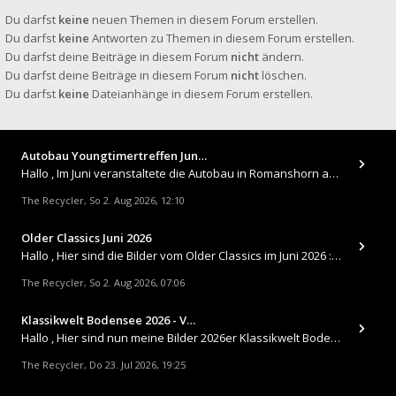
Du darfst
keine
neuen Themen in diesem Forum erstellen.
Du darfst
keine
Antworten zu Themen in diesem Forum erstellen.
Du darfst deine Beiträge in diesem Forum
nicht
ändern.
Du darfst deine Beiträge in diesem Forum
nicht
löschen.
Du darfst
keine
Dateianhänge in diesem Forum erstellen.
Autobau Youngtimertreffen Jun…
Hallo , Im Juni veranstaltete die Autobau in Romanshorn auf ihrem Gelände ein kleines Youngtimertreffen : https://up.
The Recycler
So 2. Aug 2026, 12:10
,
Older Classics Juni 2026
​Hallo , Hier sind die Bilder vom Older Classics im Juni 2026 : https://up.picr.de/51155940wd.jpg https://up.pic
The Recycler
So 2. Aug 2026, 07:06
,
Klassikwelt Bodensee 2026 - V…
Hallo , Hier sind nun meine Bilder 2026er Klassikwelt Bodensee 😀 https://up.picr.de/51125547rb.jpg https://up.pi
The Recycler
Do 23. Jul 2026, 19:25
,