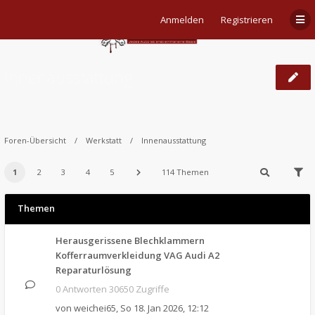
Anmelden
Registrieren
Innenausstattung
Foren-Übersicht
Werkstatt
Innenausstattung
1
2
3
4
5
114 Themen
Themen
Herausgerissene Blechklammern
Kofferraumverkleidung VAG Audi A2
Reparaturlösung
0 Antworten 30650 Zugriffe
von
weichei65
,
So 18. Jan 2026, 12:12