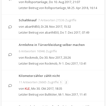
von
Rollsportanlage
,
Do 10. Aug 2017, 21:07
Letzter Beitrag von
Rollsportanlage
,
Mi 25. Apr 2018, 16:14
Schaltknauf
7 Antworten 21536 Zugriffe
von
abarth850
,
Di 28. Nov 2017, 15:32
Letzter Beitrag von
abarth850
,
Do 7. Dez 2017, 07:49
Armlehne in Türverkleidung selber machen
6 Antworten 16946 Zugriffe
von
Rockmob
,
Do 30. Nov 2017, 20:26
Letzter Beitrag von
Rockmob
,
Fr 1. Dez 2017, 13:41
Kilometerzähler zählt nicht
11 Antworten 26665 Zugriffe
1
2
von
KLE
,
Mo 30. Okt 2017, 18:35
Letzter Beitrag von
Bullitöter
,
Mi 1. Nov 2017, 11:41