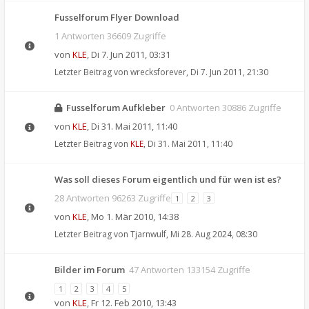
Fusselforum Flyer Download
1 Antworten 36609 Zugriffe
von
KLE
,
Di 7. Jun 2011, 03:31
Letzter Beitrag von
wrecksforever
,
Di 7. Jun 2011, 21:30
Fusselforum Aufkleber
0 Antworten 30886 Zugriffe
von
KLE
,
Di 31. Mai 2011, 11:40
Letzter Beitrag von
KLE
,
Di 31. Mai 2011, 11:40
Was soll dieses Forum eigentlich und für wen ist es?
28 Antworten 96263 Zugriffe
1
2
3
von
KLE
,
Mo 1. Mär 2010, 14:38
Letzter Beitrag von
Tjarnwulf
,
Mi 28. Aug 2024, 08:30
Bilder im Forum
47 Antworten 133154 Zugriffe
1
2
3
4
5
von
KLE
,
Fr 12. Feb 2010, 13:43