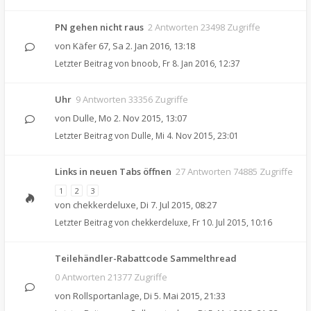
PN gehen nicht raus
2 Antworten 23498 Zugriffe
von
Käfer 67
,
Sa 2. Jan 2016, 13:18
Letzter Beitrag von
bnoob
,
Fr 8. Jan 2016, 12:37
Uhr
9 Antworten 33356 Zugriffe
von
Dulle
,
Mo 2. Nov 2015, 13:07
Letzter Beitrag von
Dulle
,
Mi 4. Nov 2015, 23:01
Links in neuen Tabs öffnen
27 Antworten 74885 Zugriffe
1
2
3
von
chekkerdeluxe
,
Di 7. Jul 2015, 08:27
Letzter Beitrag von
chekkerdeluxe
,
Fr 10. Jul 2015, 10:16
Teilehändler-Rabattcode Sammelthread
0 Antworten 21377 Zugriffe
von
Rollsportanlage
,
Di 5. Mai 2015, 21:33