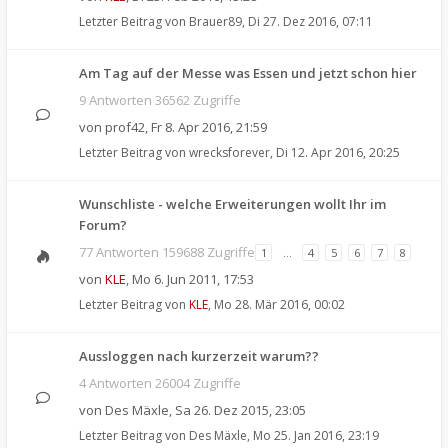
Letzter Beitrag von
Brauer89
,
Di 27. Dez 2016, 07:11
Am Tag auf der Messe was Essen und jetzt schon hier
9 Antworten 36562 Zugriffe
von
prof42
,
Fr 8. Apr 2016, 21:59
Letzter Beitrag von
wrecksforever
,
Di 12. Apr 2016, 20:25
Wunschliste - welche Erweiterungen wollt Ihr im
Forum?
77 Antworten 159688 Zugriffe
1
…
4
5
6
7
8
von
KLE
,
Mo 6. Jun 2011, 17:53
Letzter Beitrag von
KLE
,
Mo 28. Mär 2016, 00:02
Aussloggen nach kurzerzeit warum??
4 Antworten 26004 Zugriffe
von
Des Mäxle
,
Sa 26. Dez 2015, 23:05
Letzter Beitrag von
Des Mäxle
,
Mo 25. Jan 2016, 23:19