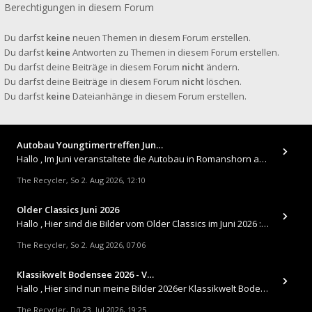
Berechtigungen in diesem Forum
Du darfst
keine
neuen Themen in diesem Forum erstellen.
Du darfst
keine
Antworten zu Themen in diesem Forum erstellen.
Du darfst deine Beiträge in diesem Forum
nicht
ändern.
Du darfst deine Beiträge in diesem Forum
nicht
löschen.
Du darfst
keine
Dateianhänge in diesem Forum erstellen.
Autobau Youngtimertreffen Jun…
Hallo , Im Juni veranstaltete die Autobau in Romanshorn auf ihrem Gelände ein kleines Youngtimertreffen : https://up.
The Recycler
So 2. Aug 2026, 12:10
,
Older Classics Juni 2026
​Hallo , Hier sind die Bilder vom Older Classics im Juni 2026 : https://up.picr.de/51155940wd.jpg https://up.pic
The Recycler
So 2. Aug 2026, 07:06
,
Klassikwelt Bodensee 2026 - V…
Hallo , Hier sind nun meine Bilder 2026er Klassikwelt Bodensee 😀 https://up.picr.de/51125547rb.jpg https://up.pi
The Recycler
Do 23. Jul 2026, 19:25
,