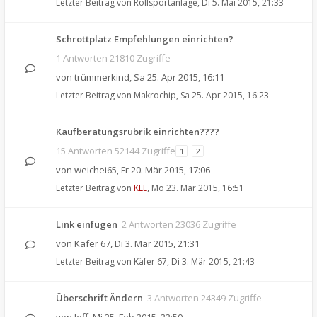
Letzter Beitrag von
Rollsportanlage
,
Di 5. Mai 2015, 21:33
Schrottplatz Empfehlungen einrichten?
1 Antworten 21810 Zugriffe
von
trümmerkind
,
Sa 25. Apr 2015, 16:11
Letzter Beitrag von
Makrochip
,
Sa 25. Apr 2015, 16:23
Kaufberatungsrubrik einrichten????
15 Antworten 52144 Zugriffe
1
2
von
weichei65
,
Fr 20. Mär 2015, 17:06
Letzter Beitrag von
KLE
,
Mo 23. Mär 2015, 16:51
Link einfügen
2 Antworten 23036 Zugriffe
von
Käfer 67
,
Di 3. Mär 2015, 21:31
Letzter Beitrag von
Käfer 67
,
Di 3. Mär 2015, 21:43
Überschrift Ändern
3 Antworten 24349 Zugriffe