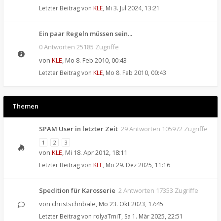
Letzter Beitrag von
KLE
,
Mi 3. Jul 2024, 13:21
Ein paar Regeln müssen sein...
0 Antworten 25185 Zugriffe
von
KLE
,
Mo 8. Feb 2010, 00:43
Letzter Beitrag von
KLE
,
Mo 8. Feb 2010, 00:43
Themen
SPAM User in letzter Zeit
29 Antworten 105972 Zugriffe
1
2
3
von
KLE
,
Mi 18. Apr 2012, 18:11
Letzter Beitrag von
KLE
,
Mo 29. Dez 2025, 11:16
Spedition für Karosserie
2 Antworten 17353 Zugriffe
von
christschnbale
,
Mo 23. Okt 2023, 17:45
Letzter Beitrag von
rolyaTmiT
,
Sa 1. Mär 2025, 22:51