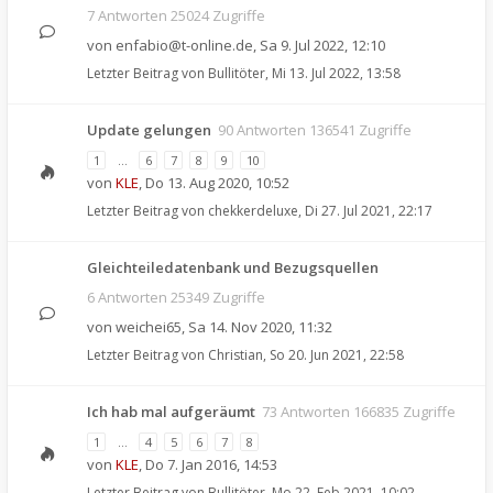
7 Antworten 25024 Zugriffe
von
enfabio@t-online.de
,
Sa 9. Jul 2022, 12:10
Letzter Beitrag von
Bullitöter
,
Mi 13. Jul 2022, 13:58
Update gelungen
90 Antworten 136541 Zugriffe
1
…
6
7
8
9
10
von
KLE
,
Do 13. Aug 2020, 10:52
Letzter Beitrag von
chekkerdeluxe
,
Di 27. Jul 2021, 22:17
Gleichteiledatenbank und Bezugsquellen
6 Antworten 25349 Zugriffe
von
weichei65
,
Sa 14. Nov 2020, 11:32
Letzter Beitrag von
Christian
,
So 20. Jun 2021, 22:58
Ich hab mal aufgeräumt
73 Antworten 166835 Zugriffe
1
…
4
5
6
7
8
von
KLE
,
Do 7. Jan 2016, 14:53
Letzter Beitrag von
Bullitöter
,
Mo 22. Feb 2021, 10:02