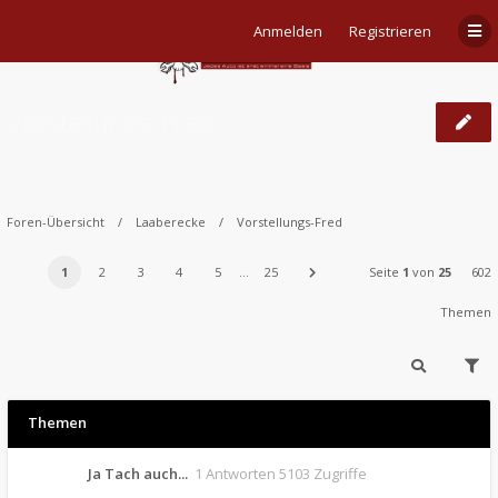
Anmelden
Registrieren
Vorstellungs-Fred
Foren-Übersicht
Laaberecke
Vorstellungs-Fred
1
2
3
4
5
…
25
Seite
1
von
25
602
Themen
Themen
Ja Tach auch...
1 Antworten 5103 Zugriffe