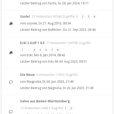
Letzter Beitrag von
Fuchs
,
So 28. Jan 2024, 19:11
Gude!
31 Antworten 63584 Zugriffe
1
2
3
4
von
coyote
,
Di 27. Aug 2013, 00:34
Letzter Beitrag von
Bullitöter
,
Do 21. Sep 2023, 04:46
Ecki´s Golf 1 GX
77 Antworten 134189 Zugriffe
1
…
4
5
6
7
8
von
Ecki
,
Mo 6. Jan 2014, 08:42
Letzter Beitrag von
Ecki
,
Mi 30. Aug 2023, 09:51
Die Neue
0 Antworten 17933 Zugriffe
von
Magnolia
,
Di 20. Jun 2023, 21:49
Letzter Beitrag von
Magnolia
,
Di 20. Jun 2023, 21:49
Salve aus Baden-Württemberg
13 Antworten 34451 Zugriffe
1
2