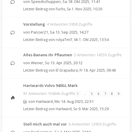
von
Speedschuppen
,
Sa 18. Okt 2025, 11:41
Letzter Beitrag von
Fuchs
,
Sa 1. Nov 2025, 10:26
Vorstellung
4 Antworten 5958 Zugriffe
von
Panzer21
,
Sa 13. Sep 2025, 14:27
Letzter Beitrag von
rolyaTmiT
,
Mi 1. Okt 2025, 13:54
Alles Banane ihr Pflaumen
5 Antworten 14559 Zugriffe
von
Wener
,
So 13. Apr 2025, 20:12
Letzter Beitrag von
El Grapadura
,
Fr 18. Apr 2025, 09:48
Hartwards Volvo 940GL Mørk
81 Antworten 154646 Zugriffe
1
…
5
6
7
8
9
von
Hartward
,
Mo 14. Aug 2023, 22:51
Letzter Beitrag von
Hartward
,
So 9. Mär 2025, 15:29
Stell mich auch mal vor
6 Antworten 12959 Zugriffe