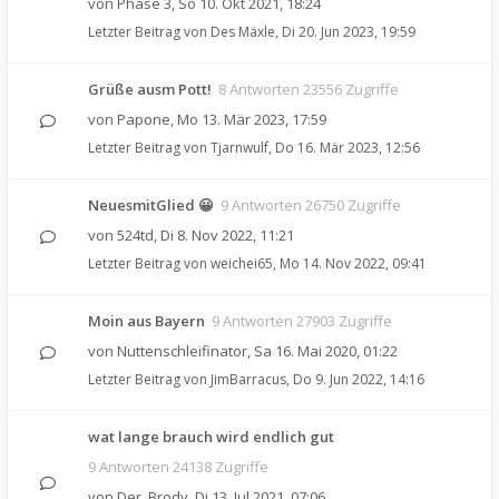
von
Phase 3
,
So 10. Okt 2021, 18:24
Letzter Beitrag von
Des Mäxle
,
Di 20. Jun 2023, 19:59
Grüße ausm Pott!
8 Antworten 23556 Zugriffe
von
Papone
,
Mo 13. Mär 2023, 17:59
Letzter Beitrag von
Tjarnwulf
,
Do 16. Mär 2023, 12:56
NeuesmitGlied 😀
9 Antworten 26750 Zugriffe
von
524td
,
Di 8. Nov 2022, 11:21
Letzter Beitrag von
weichei65
,
Mo 14. Nov 2022, 09:41
Moin aus Bayern
9 Antworten 27903 Zugriffe
von
Nuttenschleifinator
,
Sa 16. Mai 2020, 01:22
Letzter Beitrag von
JimBarracus
,
Do 9. Jun 2022, 14:16
wat lange brauch wird endlich gut
9 Antworten 24138 Zugriffe
von
Der_Brody
,
Di 13. Jul 2021, 07:06