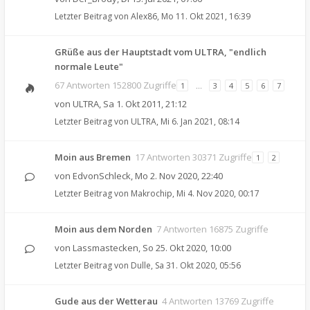
Letzter Beitrag von
Alex86
,
Mo 11. Okt 2021, 16:39
GRüße aus der Hauptstadt vom ULTRA, "endlich
normale Leute"
67 Antworten 152800 Zugriffe
1
…
3
4
5
6
7
von
ULTRA
,
Sa 1. Okt 2011, 21:12
Letzter Beitrag von
ULTRA
,
Mi 6. Jan 2021, 08:14
Moin aus Bremen
17 Antworten 30371 Zugriffe
1
2
von
EdvonSchleck
,
Mo 2. Nov 2020, 22:40
Letzter Beitrag von
Makrochip
,
Mi 4. Nov 2020, 00:17
Moin aus dem Norden
7 Antworten 16875 Zugriffe
von
Lassmastecken
,
So 25. Okt 2020, 10:00
Letzter Beitrag von
Dulle
,
Sa 31. Okt 2020, 05:56
Gude aus der Wetterau
4 Antworten 13769 Zugriffe