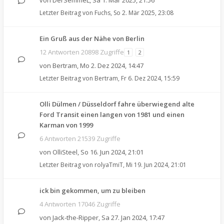
von
DerSemmeL
,
Sa 1. Mär 2025, 21:56
Letzter Beitrag von
Fuchs
,
So 2. Mär 2025, 23:08
Ein Gruß aus der Nähe von Berlin
12 Antworten 20898 Zugriffe
1
2
von
Bertram
,
Mo 2. Dez 2024, 14:47
Letzter Beitrag von
Bertram
,
Fr 6. Dez 2024, 15:59
Olli Dülmen / Düsseldorf fahre überwiegend alte
Ford Transit einen langen von 1981 und einen
Karman von 1999
6 Antworten 21539 Zugriffe
von
OlliSteel
,
So 16. Jun 2024, 21:01
Letzter Beitrag von
rolyaTmiT
,
Mi 19. Jun 2024, 21:01
ick bin gekommen, um zu bleiben
4 Antworten 17046 Zugriffe
von
Jack-the-Ripper
,
Sa 27. Jan 2024, 17:47