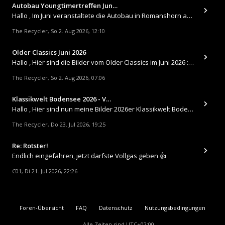
Autobau Youngtimertreffen Jun…
Hallo , Im Juni veranstaltete die Autobau in Romanshorn auf ihrem Gelände ein kleines Youngtimertreffen : https://up.
The Recycler
So 2. Aug 2026, 12:10
,
Older Classics Juni 2026
​Hallo , Hier sind die Bilder vom Older Classics im Juni 2026 : https://up.picr.de/51155940wd.jpg https://up.pic
The Recycler
So 2. Aug 2026, 07:06
,
Klassikwelt Bodensee 2026 - V…
Hallo , Hier sind nun meine Bilder 2026er Klassikwelt Bodensee 😀 https://up.picr.de/51125547rb.jpg https://up.pi
The Recycler
Do 23. Jul 2026, 19:25
,
Re: Rotster!
Endlich eingefahren, jetzt darfste Vollgas geben 👍
C01
Di 21. Jul 2026, 22:26
,
Foren-Übersicht
FAQ
Datenschutz
Nutzungsbedingungen
Alle Zeiten sind
UTC+02:00