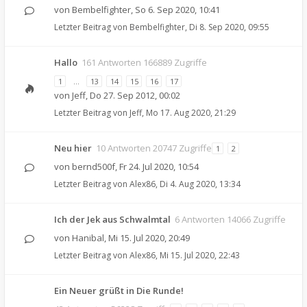
von
Bembelfighter
,
So 6. Sep 2020, 10:41
Letzter Beitrag von
Bembelfighter
,
Di 8. Sep 2020, 09:55
Hallo
161 Antworten 166889 Zugriffe
1
…
13
14
15
16
17
von
Jeff
,
Do 27. Sep 2012, 00:02
Letzter Beitrag von
Jeff
,
Mo 17. Aug 2020, 21:29
Neu hier
10 Antworten 20747 Zugriffe
1
2
von
bernd500f
,
Fr 24. Jul 2020, 10:54
Letzter Beitrag von
Alex86
,
Di 4. Aug 2020, 13:34
Ich der Jek aus Schwalmtal
6 Antworten 14066 Zugriffe
von
Hanibal
,
Mi 15. Jul 2020, 20:49
Letzter Beitrag von
Alex86
,
Mi 15. Jul 2020, 22:43
Ein Neuer grüßt in Die Runde!