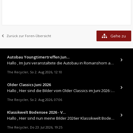
Gehe zu
Zurück zur Foren-Übersicht
Autobau Youngtimertreffen Jun…
Hallo , Im Juni veranstaltete die Autobau in Romanshorn auf ihrem Gelände ein kleines Youngtimertreffen : https://up.
The Recycler
So 2. Aug 2026, 12:10
,
Older Classics Juni 2026
​Hallo , Hier sind die Bilder vom Older Classics im Juni 2026 : https://up.picr.de/51155940wd.jpg https://up.pic
The Recycler
So 2. Aug 2026, 07:06
,
Klassikwelt Bodensee 2026 - V…
Hallo , Hier sind nun meine Bilder 2026er Klassikwelt Bodensee 😀 https://up.picr.de/51125547rb.jpg https://up.pi
The Recycler
Do 23. Jul 2026, 19:25
,