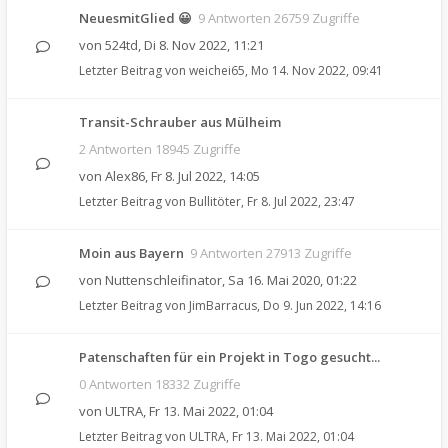
NeuesmitGlied 😀
9 Antworten 26759 Zugriffe
von
524td
,
Di 8. Nov 2022, 11:21
Letzter Beitrag von
weichei65
,
Mo 14. Nov 2022, 09:41
Transit-Schrauber aus Mülheim
2 Antworten 18945 Zugriffe
von
Alex86
,
Fr 8. Jul 2022, 14:05
Letzter Beitrag von
Bullitöter
,
Fr 8. Jul 2022, 23:47
Moin aus Bayern
9 Antworten 27913 Zugriffe
von
Nuttenschleifinator
,
Sa 16. Mai 2020, 01:22
Letzter Beitrag von
JimBarracus
,
Do 9. Jun 2022, 14:16
Patenschaften für ein Projekt in Togo gesucht...
0 Antworten 18332 Zugriffe
von
ULTRA
,
Fr 13. Mai 2022, 01:04
Letzter Beitrag von
ULTRA
,
Fr 13. Mai 2022, 01:04