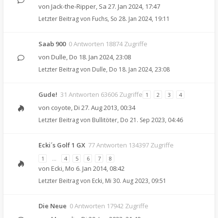
von
Jack-the-Ripper
,
Sa 27. Jan 2024, 17:47
Letzter Beitrag von
Fuchs
,
So 28. Jan 2024, 19:11
Saab 900
0 Antworten 18874 Zugriffe
von
Dulle
,
Do 18. Jan 2024, 23:08
Letzter Beitrag von
Dulle
,
Do 18. Jan 2024, 23:08
Gude!
31 Antworten 63606 Zugriffe
1
2
3
4
von
coyote
,
Di 27. Aug 2013, 00:34
Letzter Beitrag von
Bullitöter
,
Do 21. Sep 2023, 04:46
Ecki´s Golf 1 GX
77 Antworten 134397 Zugriffe
1
…
4
5
6
7
8
von
Ecki
,
Mo 6. Jan 2014, 08:42
Letzter Beitrag von
Ecki
,
Mi 30. Aug 2023, 09:51
Die Neue
0 Antworten 17942 Zugriffe