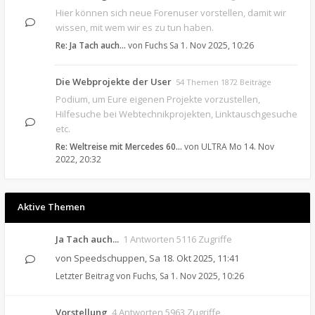
Hier können sich neue Forenuser vorstellen, damit wir
wissen, mit wem wir es zu tun haben.
Re: Ja Tach auch...
von
Fuchs
Sa 1. Nov 2025, 10:26
Die Webprojekte der User
54 Themen 1872 Beiträge
Podium, um Eure eigenen Projekte vorzustellen,
Hilfesuche bei Webtechnikprojekten, Linktauschgesuche
etc.
Re: Weltreise mit Mercedes 60…
von
ULTRA
Mo 14. Nov
2022, 20:32
Aktive Themen
Ja Tach auch...
1 Antworten 5116 Zugriffe
von
Speedschuppen
,
Sa 18. Okt 2025, 11:41
Letzter Beitrag von
Fuchs
,
Sa 1. Nov 2025, 10:26
Vorstellung
4 Antworten 5963 Zugriffe