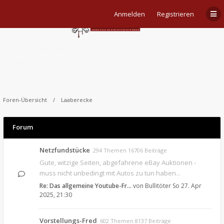
Anmelden
Registrieren
Laaberecke
Foren-Übersicht
Laaberecke
Forum
Netzfundstücke
294 Themen 16706 Beiträge
Gute, witzige Seiten, abgefahrene eBay Auktionen -
muss nicht unbedingt mit Autos zu tun haben...
Re: Das allgemeine Youtube-Fr…
von
Bullitöter
So 27. Apr
2025, 21:30
Vorstellungs-Fred
602 Themen 8137 Beiträge