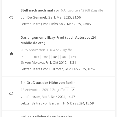
Stell mich auch mal vor
6 Antworten 12968 Zugriffe
von
DerSemmeL
,
Sa 1. Mär 2025, 21:56
Letzter Beitrag von
Fuchs
,
So 2. Mär 2025, 23:08
Das allgemeine Ebay-Fred (auch Autoscout24,
Mobile.de etc.)
9025 Antworten 3545422 Zugriffe
1
…
899
900
901
902
903
von
Morava
,
Fr 1. Okt 2010, 18:31
Letzter Beitrag von
Bullitöter
,
So 2. Feb 2025, 10:57
Ein Gruß aus der Nähe von Berlin
12 Antworten 20911 Zugriffe
1
2
von
Bertram
,
Mo 2. Dez 2024, 14:47
Letzter Beitrag von
Bertram
,
Fr 6. Dez 2024, 15:59
Online Teilekataloge kostenlos