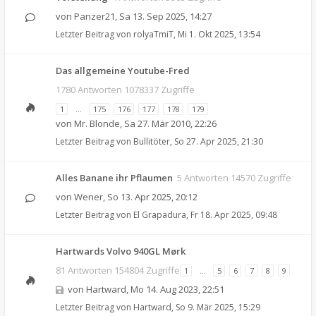
von
Panzer21
,
Sa 13. Sep 2025, 14:27
Letzter Beitrag von
rolyaTmiT
,
Mi 1. Okt 2025, 13:54
Das allgemeine Youtube-Fred
1780 Antworten 1078337 Zugriffe
1
…
175
176
177
178
179
von
Mr. Blonde
,
Sa 27. Mär 2010, 22:26
Letzter Beitrag von
Bullitöter
,
So 27. Apr 2025, 21:30
Alles Banane ihr Pflaumen
5 Antworten 14570 Zugriffe
von
Wener
,
So 13. Apr 2025, 20:12
Letzter Beitrag von
El Grapadura
,
Fr 18. Apr 2025, 09:48
Hartwards Volvo 940GL Mørk
81 Antworten 154804 Zugriffe
1
…
5
6
7
8
9
von
Hartward
,
Mo 14. Aug 2023, 22:51
Letzter Beitrag von
Hartward
,
So 9. Mär 2025, 15:29