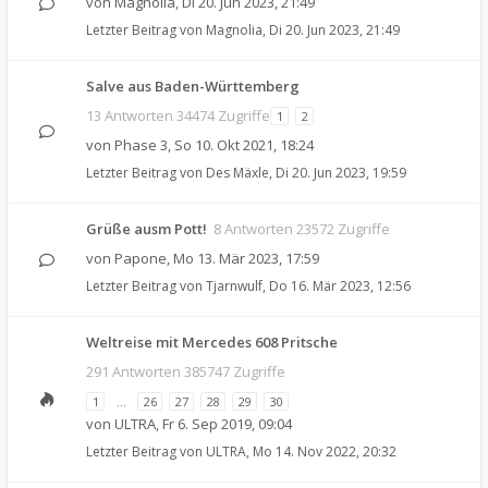
von
Magnolia
,
Di 20. Jun 2023, 21:49
Letzter Beitrag von
Magnolia
,
Di 20. Jun 2023, 21:49
Salve aus Baden-Württemberg
13 Antworten 34474 Zugriffe
1
2
von
Phase 3
,
So 10. Okt 2021, 18:24
Letzter Beitrag von
Des Mäxle
,
Di 20. Jun 2023, 19:59
Grüße ausm Pott!
8 Antworten 23572 Zugriffe
von
Papone
,
Mo 13. Mär 2023, 17:59
Letzter Beitrag von
Tjarnwulf
,
Do 16. Mär 2023, 12:56
Weltreise mit Mercedes 608 Pritsche
291 Antworten 385747 Zugriffe
1
…
26
27
28
29
30
von
ULTRA
,
Fr 6. Sep 2019, 09:04
Letzter Beitrag von
ULTRA
,
Mo 14. Nov 2022, 20:32