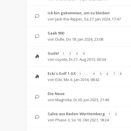
ick bin gekommen, um zu bleiben
von
Jack-the-Ripper
,
Sa 27. Jan 2024, 17:47
Saab 900
von
Dulle
,
Do 18. Jan 2024, 23:08
Gude!
1
2
3
4
von
coyote
,
Di 27. Aug 2013, 00:34
Ecki´s Golf 1 GX
1
…
4
5
6
7
8
von
Ecki
,
Mo 6. Jan 2014, 08:42
Die Neue
von
Magnolia
,
Di 20. Jun 2023, 21:49
Salve aus Baden-Württemberg
1
2
von
Phase 3
,
So 10. Okt 2021, 18:24