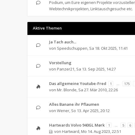
Podium, um Eure eigenen Projekte vorzustellen
Webtechnikprojekten, Linktauschgesuche etc.
Aktive Themen
Ja Tach auch...
von
Speedschuppen
,
Sa 18. Okt 2025, 11:41
Vorstellung
von
Panzer21
,
Sa 13. Sep 2025, 14:27
Das allgemeine Youtube-Fred
1
…
175
von
Mr. Blonde
,
Sa 27. Mär 2010, 22:26
Alles Banane ihr Pflaumen
von
Wener
,
So 13. Apr 2025, 20:12
Hartwards Volvo 940GL Mørk
1
…
5
6
von
Hartward
,
Mo 14. Aug 2023, 22:51