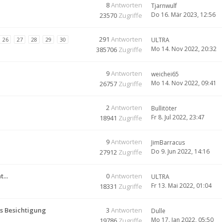
8
Antworten
Tjarnwulf
Do 16. Mär 2023, 12:56
23570
Zugriffe
291
Antworten
26
27
28
29
30
ULTRA
Mo 14. Nov 2022, 20:32
385706
Zugriffe
9
Antworten
weichei65
Mo 14. Nov 2022, 09:41
26757
Zugriffe
2
Antworten
Bullitöter
Fr 8. Jul 2022, 23:47
18941
Zugriffe
9
Antworten
JimBarracus
Do 9. Jun 2022, 14:16
27912
Zugriffe
...
0
Antworten
ULTRA
Fr 13. Mai 2022, 01:04
18331
Zugriffe
s Besichtigung
3
Antworten
Dulle
Mo 17. Jan 2022, 05:50
19786
Zugriffe