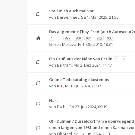
Stell mich auch mal vor
von
DerSemmeL
,
Sa 1. Mär 2025, 21:56
Das allgemeine Ebay-Fred (auch Autoscout24,
1
…
899
900
901
902
903
von
Morava
,
Fr 1. Okt 2010, 18:31
Ein Gruß aus der Nähe von Berlin
1
2
von
Bertram
,
Mo 2. Dez 2024, 14:47
Online Teilekataloge kostenlos
von
KLE
,
Mi 10. Jul 2024, 21:37
Hart
von
Fuchs
,
So 23. Jun 2024, 09:19
Olli Dülmen / Düsseldorf fahre überwiegend 
einen langen von 1981 und einen Karman von
von
OlliSteel
,
So 16. Jun 2024, 21:01