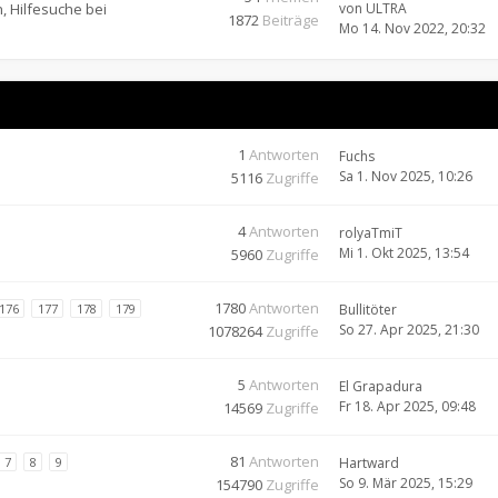
, Hilfesuche bei
von
ULTRA
1872
Beiträge
Mo 14. Nov 2022, 20:32
1
Antworten
Fuchs
Sa 1. Nov 2025, 10:26
5116
Zugriffe
4
Antworten
rolyaTmiT
Mi 1. Okt 2025, 13:54
5960
Zugriffe
1780
Antworten
176
177
178
179
Bullitöter
So 27. Apr 2025, 21:30
1078264
Zugriffe
5
Antworten
El Grapadura
Fr 18. Apr 2025, 09:48
14569
Zugriffe
81
Antworten
7
8
9
Hartward
So 9. Mär 2025, 15:29
154790
Zugriffe