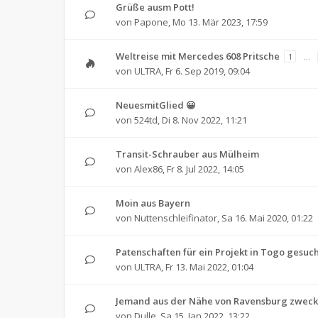
Grüße ausm Pott!
von
Papone
,
Mo 13. Mär 2023, 17:59
Weltreise mit Mercedes 608 Pritsche
1
…
von
ULTRA
,
Fr 6. Sep 2019, 09:04
NeuesmitGlied 😀
von
524td
,
Di 8. Nov 2022, 11:21
Transit-Schrauber aus Mülheim
von
Alex86
,
Fr 8. Jul 2022, 14:05
Moin aus Bayern
von
Nuttenschleifinator
,
Sa 16. Mai 2020, 01:22
Patenschaften für ein Projekt in Togo gesucht
von
ULTRA
,
Fr 13. Mai 2022, 01:04
Jemand aus der Nähe von Ravensburg zweck
von
Dulle
,
Sa 15. Jan 2022, 13:22