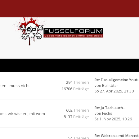
Re: Das allgemeine Yout
294
Themen
nen - muss nicht
von
Bullitöter
16706
Beiträge
So 27. Apr 2025, 21:30
Re: Ja Tach auch...
602
Themen
amit wir wissen, mit wem
von
Fuchs
8137
Beiträge
Sa 1. Nov 2025, 10:26
Re: Weltreise mit Merce
54
Themen