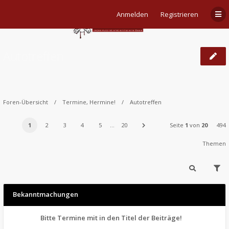
Anmelden
Registrieren
Autotreffen
Foren-Übersicht
Termine, Hermine!
Autotreffen
1
2
3
4
5
…
20
Seite
1
von
20
494
Themen
Bekanntmachungen
Bitte Termine mit in den Titel der Beiträge!