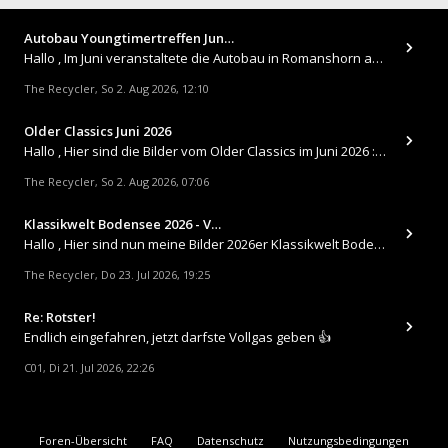
Autobau Youngtimertreffen Jun…
Hallo , Im Juni veranstaltete die Autobau in Romanshorn auf ihrem Gelände ein kleines Youngtimertreffen : https://up.
The Recycler
So 2. Aug 2026, 12:10
,
Older Classics Juni 2026
​Hallo , Hier sind die Bilder vom Older Classics im Juni 2026 : https://up.picr.de/51155940wd.jpg https://up.pic
The Recycler
So 2. Aug 2026, 07:06
,
Klassikwelt Bodensee 2026 - V…
Hallo , Hier sind nun meine Bilder 2026er Klassikwelt Bodensee 😀 https://up.picr.de/51125547rb.jpg https://up.pi
The Recycler
Do 23. Jul 2026, 19:25
,
Re: Rotster!
Endlich eingefahren, jetzt darfste Vollgas geben 👍
C01
Di 21. Jul 2026, 22:26
,
Foren-Übersicht
FAQ
Datenschutz
Nutzungsbedingungen