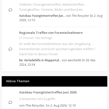
Oldtimer-/Youngtimertreffen, Markentreffen,
Tuningtreffen. Termine, Bilder und Berichte
Autobau Youngtimertreffen Jun…
von
The Recycler
So 2. Aug
2026, 12:10
Regionale Treffen von Forenteilnehmern
57 Themen 1202 Beiträge
Ihr wollt die Forenteilnehmer aus der Umgebung
kennenlernen und Euch spontan irgendwo treffen?
Dann hier in dieses Forum.
Re: Verladehilfe in Wuppertal…
von
weichei65
Di 28. Mai
2024, 23:34
Aktive Themen
Autobau Youngtimertreffen Juni 2026
0 Antworten 414 Zugriffe
von
The Recycler
,
So 2. Aug 2026, 12:10