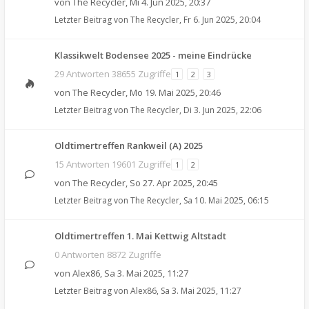
von
The Recycler
,
Mi 4. Jun 2025, 20:37
Letzter Beitrag von
The Recycler
,
Fr 6. Jun 2025, 20:04
Klassikwelt Bodensee 2025 - meine Eindrücke
29 Antworten 38655 Zugriffe
1
2
3
von
The Recycler
,
Mo 19. Mai 2025, 20:46
Letzter Beitrag von
The Recycler
,
Di 3. Jun 2025, 22:06
Oldtimertreffen Rankweil (A) 2025
15 Antworten 19601 Zugriffe
1
2
von
The Recycler
,
So 27. Apr 2025, 20:45
Letzter Beitrag von
The Recycler
,
Sa 10. Mai 2025, 06:15
Oldtimertreffen 1. Mai Kettwig Altstadt
0 Antworten 8872 Zugriffe
von
Alex86
,
Sa 3. Mai 2025, 11:27
Letzter Beitrag von
Alex86
,
Sa 3. Mai 2025, 11:27