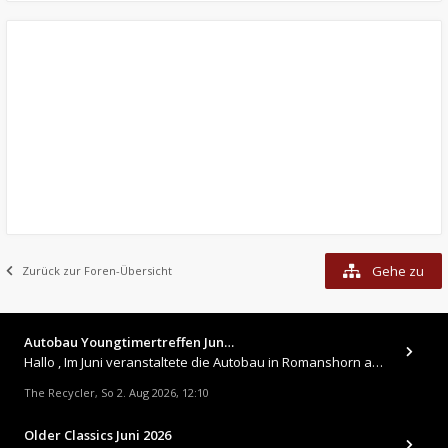
Gehe zu
Zurück zur Foren-Übersicht
Autobau Youngtimertreffen Jun…
Hallo , Im Juni veranstaltete die Autobau in Romanshorn auf ihrem Gelände ein kleines Youngtimertreffen : https://up.
The Recycler
So 2. Aug 2026, 12:10
,
Older Classics Juni 2026