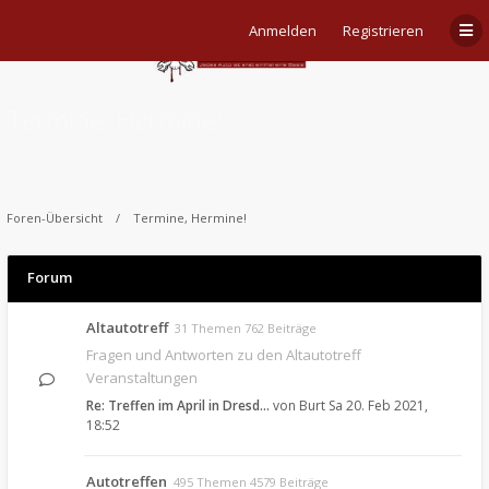
Anmelden
Registrieren
Termine, Hermine!
Foren-Übersicht
Termine, Hermine!
Forum
Altautotreff
31 Themen 762 Beiträge
Fragen und Antworten zu den Altautotreff
Veranstaltungen
Re: Treffen im April in Dresd…
von
Burt
Sa 20. Feb 2021,
18:52
Autotreffen
495 Themen 4579 Beiträge