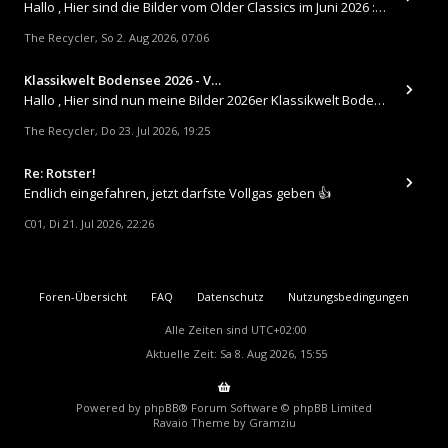
​Hallo , Hier sind die Bilder vom Older Classics im Juni 2026 : https://up.picr.de/51155940wd.jpg https://up.pic
The Recycler
So 2. Aug 2026, 07:06
,
Klassikwelt Bodensee 2026 - V…
Hallo , Hier sind nun meine Bilder 2026er Klassikwelt Bodensee 😀 https://up.picr.de/51125547rb.jpg https://up.pi
The Recycler
Do 23. Jul 2026, 19:25
,
Re: Rotster!
Endlich eingefahren, jetzt darfste Vollgas geben 👍
C01
Di 21. Jul 2026, 22:26
,
Foren-Übersicht
FAQ
Datenschutz
Nutzungsbedingungen
Alle Zeiten sind
UTC+02:00
Aktuelle Zeit: Sa 8. Aug 2026, 15:55
Powered by
phpBB
® Forum Software © phpBB Limited
Ravaio Theme by
Gramziu