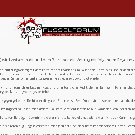
ngen
e“) wird zwischen dir und dem Betreiber ein Vertrag mit folgenden Regelun
inen Nutzungsvertrag mit dem Betreiber des Boards ab (im Folgenden „Betreiber“) und erklärst
oard nicht weiter nutzen. Für die Nutzung des Boards gelten jeweils die an dieser Stelle veröf
eiden Seiten ohne Einhaltung einer Frist jederzeit gekündigt werden.
zeitlich und räumlich unbeschränktes und unentgeltliches Recht, deinen Beitrag im Rahmen des
ng des Nutzungsvertrages bestehen.
, die gegen geltendes Recht oder die guten Sitten verstoßen. Du erklärst insbesondere, dass du 
e Nutzungsbedingungen oder anderer im Board veröffentlichten Regeln kann der Betreiber dich
alte von Beiträgen übernimmt, die er nicht selbst erstellt hat oder die er nicht zur Kenntnis
ern sie gegen o. g. Regeln verstoßen oder geeignet sind, dem Betreiber oder einem Dritten Sch