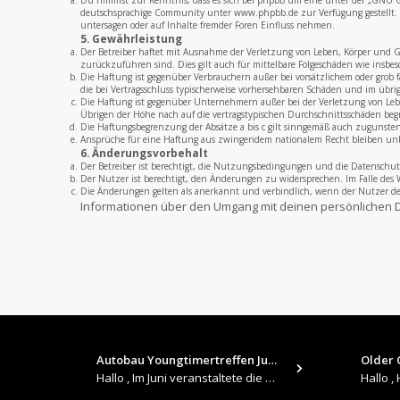
Du nimmst zur Kenntnis, dass es sich bei phpBB um eine unter der „
GNU Ge
deutschsprachige Community unter www.phpbb.de zur Verfügung gestellt. B
untersagen oder auf Inhalte fremder Foren Einfluss nehmen.
5. Gewährleistung
Der Betreiber haftet mit Ausnahme der Verletzung von Leben, Körper und Ges
zurückzuführen sind. Dies gilt auch für mittelbare Folgeschäden wie insb
Die Haftung ist gegenüber Verbrauchern außer bei vorsätzlichem oder grob 
die bei Vertragsschluss typischerweise vorhersehbaren Schäden und im übri
Die Haftung ist gegenüber Unternehmern außer bei der Verletzung von Leben
Übrigen der Höhe nach auf die vertragstypischen Durchschnittsschäden beg
Die Haftungsbegrenzung der Absätze a bis c gilt sinngemäß auch zugunsten 
Ansprüche für eine Haftung aus zwingendem nationalem Recht bleiben un
6. Änderungsvorbehalt
Der Betreiber ist berechtigt, die Nutzungsbedingungen und die Datenschut
Der Nutzer ist berechtigt, den Änderungen zu widersprechen. Im Falle des 
Die Änderungen gelten als anerkannt und verbindlich, wenn der Nutzer 
Informationen über den Umgang mit deinen persönlichen D
Autobau Youngtimertreffen Jun…
Older C
Hallo , Im Juni veranstaltete die Autobau in Romanshorn auf ihrem Gelände ein kleines Youngtimertreffen : https://up.