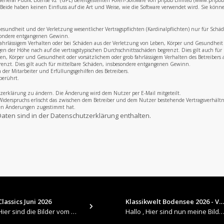
neral Public License v2
“ (GPL) bereitgestellten Foren-Software von phpBB Limited (www.phpb
eide haben keinen Einfluss auf die Art und Weise, wie die Software verwendet wird. Sie könn
undheit und der Verletzung wesentlicher Vertragspflichten (Kardinalpflichten) nur für Schäden,
esondere entgangenen Gewinn.
fahrlässigem Verhalten oder bei Schäden aus der Verletzung von Leben, Körper und Gesundheit u
gen der Höhe nach auf die vertragstypischen Durchschnittsschäden begrenzt. Dies gilt auch f
, Körper und Gesundheit oder vorsätzlichem oder grob fahrlässigem Verhalten des Betreibers a
renzt. Dies gilt auch für mittelbare Schäden, insbesondere entgangenen Gewinn.
der Mitarbeiter und Erfüllungsgehilfen des Betreibers.
berührt.
zerklärung zu ändern. Die Änderung wird dem Nutzer per E-Mail mitgeteilt.
Widerspruchs erlischt das zwischen dem Betreiber und dem Nutzer bestehende Vertragsverhältni
den Änderungen zugestimmt hat.
aten sind in der Datenschutzerklärung enthalten.
lassics Juni 2026
Klassikwelt Bodensee 2026 - V…
​Hallo , Hier sind die Bilder vom Older Classics im Juni 2026 : https://up.picr.de/51155940wd.jpg https://up.pic
Hallo , Hier sind nun meine Bilder 2026er Klassikwelt Bodensee 😀 https://up.picr.de/51125547rb.jpg ht