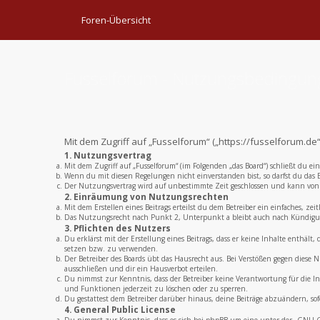
Foren-Übersicht
Fusselforum - Nutzungsbedingu
Mit dem Zugriff auf „Fusselforum“ („https://fusselforum.d
1. Nutzungsvertrag
Mit dem Zugriff auf „Fusselforum“ (im Folgenden „das Board“) schließt du e
Wenn du mit diesen Regelungen nicht einverstanden bist, so darfst du das B
Der Nutzungsvertrag wird auf unbestimmte Zeit geschlossen und kann von b
2. Einräumung von Nutzungsrechten
Mit dem Erstellen eines Beitrags erteilst du dem Betreiber ein einfaches, 
Das Nutzungsrecht nach Punkt 2, Unterpunkt a bleibt auch nach Kündigu
3. Pflichten des Nutzers
Du erklärst mit der Erstellung eines Beitrags, dass er keine Inhalte enthält
setzen bzw. zu verwenden.
Der Betreiber des Boards übt das Hausrecht aus. Bei Verstößen gegen dies
ausschließen und dir ein Hausverbot erteilen.
Du nimmst zur Kenntnis, dass der Betreiber keine Verantwortung für die Inh
und Funktionen jederzeit zu löschen oder zu sperren.
Du gestattest dem Betreiber darüber hinaus, deine Beiträge abzuändern, sof
4. General Public License