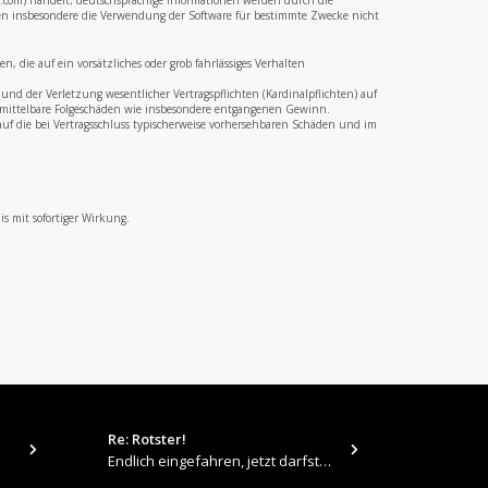
b.com) handelt; deutschsprachige Informationen werden durch die
en insbesondere die Verwendung der Software für bestimmte Zwecke nicht
 die auf ein vorsätzliches oder grob fahrlässiges Verhalten
nd der Verletzung wesentlicher Vertragspflichten (Kardinalpflichten) auf
ür mittelbare Folgeschäden wie insbesondere entgangenen Gewinn.
uf die bei Vertragsschluss typischerweise vorhersehbaren Schäden und im
s mit sofortiger Wirkung.
Re: Rotster!
tps://up.pi
Endlich eingefahren, jetzt darfste Vollgas geben 👍