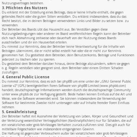
Nutzungsvertrages bestehen.
3. Pflichten des Nutzers
Du erklärst mit der Erstellung eines Beitrags, dass er keine Inhalte enthält, die gegen
geltendes Recht oder die guten Sitten verstoßen. Du erklärst insbesondere, dass du das
Recht besitzt, die in deinen Beiträgen verwendeten Links und Bilder zu setzen bzw. zu
verwenden.
Der Betreiber des Boards übt das Hausrecht aus. Bei Verstößen gegen diese
Nutzungsbedingungen oder anderer im Board veröffentlichten Regeln kann der Betreiber
dich nach Abmahnung zeitweise oder dauerhaft von der Nutzung dieses Boards
ausschließen und dir ein Hausverbot erteilen.
Du nimmst zur Kenntnis, dass der Betreiber keine Verantwortung für die Inhalte von
Beiträgen übernimmt, die er nicht selbst erstellt hat oder die er nicht zur Kenntnis
genommen hat. Du gestattest dem Betreiber, dein Benutzerkonto, Beiträge und Funktionen
jederzeit zu löschen oder zu sperren.
Du gestattest dem Betreiber darüber hinaus, deine Beiträge abzuändern, sofern sie gegen
o. g. Regeln verstoßen oder geeignet sind, dem Betreiber oder einem Dritten Schaden
zuzufügen.
4. General Public License
Du nimmst zur Kenntnis, dass es sich bei phpBB um eine unter der „
GNU General Public
License v2
“ (GPL) bereitgestellten Foren-Software von phpBB Limited (www.phpbb.com)
handelt; deutschsprachige Informationen werden durch die deutschsprachige Community
unter www.phpbb.de zur Verfügung gestellt. Beide haben keinen Einfluss auf die Art und
Weise, wie die Software verwendet wird. Sie können insbesondere die Verwendung der
Software für bestimmte Zwecke nicht untersagen oder auf Inhalte fremder Foren Einfluss
nehmen.
5. Gewährleistung
Der Betreiber haftet mit Ausnahme der Verletzung von Leben, Körper und Gesundheit und
der Verletzung wesentlicher Vertragspflichten (Kardinalpflichten) nur für Schäden, die auf
ein vorsätzliches oder grob fahrlässiges Verhalten zurückzuführen sind. Dies gilt auch für
mittelbare Folgeschäden wie insbesondere entgangenen Gewinn.
Die Haftung ist gegenüber Verbrauchern außer bei vorsätzlichem oder grob fahrlässigem