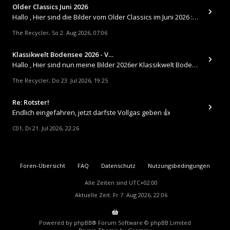
Older Classics Juni 2026
​Hallo , Hier sind die Bilder vom Older Classics im Juni 2026 : https://up.picr.de/51155940wd.jpg https://up.pic
The Recycler
So 2. Aug 2026, 07:06
,
Klassikwelt Bodensee 2026 - V…
Hallo , Hier sind nun meine Bilder 2026er Klassikwelt Bodensee 😀 https://up.picr.de/51125547rb.jpg https://up.pi
The Recycler
Do 23. Jul 2026, 19:25
,
Re: Rotster!
Endlich eingefahren, jetzt darfste Vollgas geben 👍
C01
Di 21. Jul 2026, 22:26
,
Foren-Übersicht
FAQ
Datenschutz
Nutzungsbedingungen
Alle Zeiten sind
UTC+02:00
Aktuelle Zeit: Fr 7. Aug 2026, 22:06
Powered by
phpBB
® Forum Software © phpBB Limited