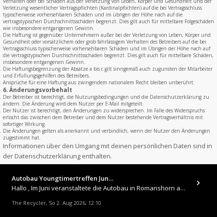
Verhalten oder bei Schäden aus der Verletzung von Leben, Körper und Gesundheit und der
Verletzung wesentlicher Vertragspflichten (Kardinalpflichten) auf die bei Vertragsschluss
typischerweise vorhersehbaren Schäden und im übrigen der Höhe nach auf die
vertragstypischen Durchschnittsschäden begrenzt. Dies gilt auch für mittelbare Folgeschäden
wie insbesondere entgangenen Gewinn.
Die Haftung ist gegenüber Unternehmern außer bei der Verletzung von Leben, Körper und
Gesundheit oder vorsätzlichem oder grob fahrlässigem Verhalten des Betreibers auf die bei
Vertragsschluss typischerweise vorhersehbaren Schäden und im Übrigen der Höhe nach auf
die vertragstypischen Durchschnittsschäden begrenzt. Dies gilt auch für mittelbare Schäden,
insbesondere entgangenen Gewinn.
Die Haftungsbegrenzung der Absätze a bis c gilt sinngemäß auch zugunsten der Mitarbeiter
und Erfüllungsgehilfen des Betreibers.
Ansprüche für eine Haftung aus zwingendem nationalem Recht bleiben unberührt.
6. Änderungsvorbehalt
Der Betreiber ist berechtigt, die Nutzungsbedingungen und die Datenschutzerklärung zu
ändern. Die Änderung wird dem Nutzer per E-Mail mitgeteilt.
Der Nutzer ist berechtigt, den Änderungen zu widersprechen. Im Falle des Widerspruchs
erlischt das zwischen dem Betreiber und dem Nutzer bestehende Vertragsverhältnis mit
sofortiger Wirkung.
Die Änderungen gelten als anerkannt und verbindlich, wenn der Nutzer den Änderungen
zugestimmt hat.
Informationen über den Umgang mit deinen persönlichen Daten sind in
der Datenschutzerklärung enthalten.
Autobau Youngtimertreffen Jun…
Hallo , Im Juni veranstaltete die Autobau in Romanshorn auf ihrem Gelände ein kleines Youngtimertreffen : https://up.
The Recycler
So 2. Aug 2026, 12:10
,