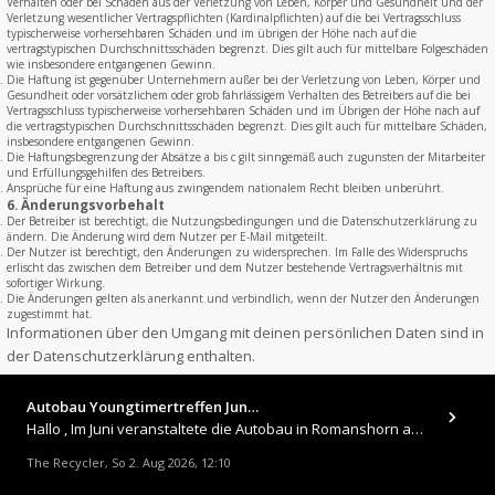
Verhalten oder bei Schäden aus der Verletzung von Leben, Körper und Gesundheit und der
Verletzung wesentlicher Vertragspflichten (Kardinalpflichten) auf die bei Vertragsschluss
typischerweise vorhersehbaren Schäden und im übrigen der Höhe nach auf die
vertragstypischen Durchschnittsschäden begrenzt. Dies gilt auch für mittelbare Folgeschäden
wie insbesondere entgangenen Gewinn.
Die Haftung ist gegenüber Unternehmern außer bei der Verletzung von Leben, Körper und
Gesundheit oder vorsätzlichem oder grob fahrlässigem Verhalten des Betreibers auf die bei
Vertragsschluss typischerweise vorhersehbaren Schäden und im Übrigen der Höhe nach auf
die vertragstypischen Durchschnittsschäden begrenzt. Dies gilt auch für mittelbare Schäden,
insbesondere entgangenen Gewinn.
Die Haftungsbegrenzung der Absätze a bis c gilt sinngemäß auch zugunsten der Mitarbeiter
und Erfüllungsgehilfen des Betreibers.
Ansprüche für eine Haftung aus zwingendem nationalem Recht bleiben unberührt.
6. Änderungsvorbehalt
Der Betreiber ist berechtigt, die Nutzungsbedingungen und die Datenschutzerklärung zu
ändern. Die Änderung wird dem Nutzer per E-Mail mitgeteilt.
Der Nutzer ist berechtigt, den Änderungen zu widersprechen. Im Falle des Widerspruchs
erlischt das zwischen dem Betreiber und dem Nutzer bestehende Vertragsverhältnis mit
sofortiger Wirkung.
Die Änderungen gelten als anerkannt und verbindlich, wenn der Nutzer den Änderungen
zugestimmt hat.
Informationen über den Umgang mit deinen persönlichen Daten sind in
der Datenschutzerklärung enthalten.
Autobau Youngtimertreffen Jun…
Hallo , Im Juni veranstaltete die Autobau in Romanshorn auf ihrem Gelände ein kleines Youngtimertreffen : https://up.
The Recycler
So 2. Aug 2026, 12:10
,