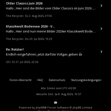
Older Classics Juni 2026
​Hallo , Hier sind die Bilder vom Older Classics im Juni 2026 : https://up.picr.de/51155940wd.jpg https://up.pic
The Recycler
So 2. Aug 2026, 07:06
,
Klassikwelt Bodensee 2026 - V…
Hallo , Hier sind nun meine Bilder 2026er Klassikwelt Bodensee 😀 https://up.picr.de/51125547rb.jpg https://up.pi
The Recycler
Do 23. Jul 2026, 19:25
,
Re: Rotster!
Endlich eingefahren, jetzt darfste Vollgas geben 👍
C01
Di 21. Jul 2026, 22:26
,
Foren-Übersicht
FAQ
Datenschutz
Nutzungsbedingungen
Alle Zeiten sind
UTC+02:00
Aktuelle Zeit: Sa 8. Aug 2026, 10:57
Powered by
phpBB
® Forum Software © phpBB Limited