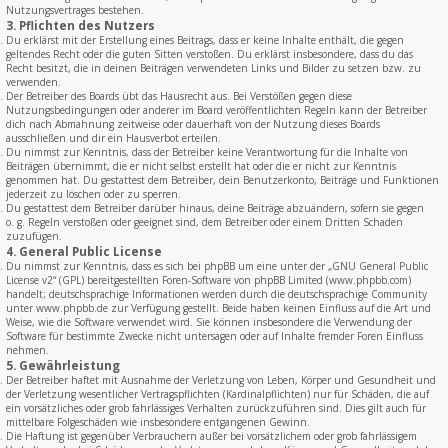
Nutzungsvertrages bestehen.
3. Pflichten des Nutzers
Du erklärst mit der Erstellung eines Beitrags, dass er keine Inhalte enthält, die gegen
geltendes Recht oder die guten Sitten verstoßen. Du erklärst insbesondere, dass du das
Recht besitzt, die in deinen Beiträgen verwendeten Links und Bilder zu setzen bzw. zu
verwenden.
Der Betreiber des Boards übt das Hausrecht aus. Bei Verstößen gegen diese
Nutzungsbedingungen oder anderer im Board veröffentlichten Regeln kann der Betreiber
dich nach Abmahnung zeitweise oder dauerhaft von der Nutzung dieses Boards
ausschließen und dir ein Hausverbot erteilen.
Du nimmst zur Kenntnis, dass der Betreiber keine Verantwortung für die Inhalte von
Beiträgen übernimmt, die er nicht selbst erstellt hat oder die er nicht zur Kenntnis
genommen hat. Du gestattest dem Betreiber, dein Benutzerkonto, Beiträge und Funktionen
jederzeit zu löschen oder zu sperren.
Du gestattest dem Betreiber darüber hinaus, deine Beiträge abzuändern, sofern sie gegen
o. g. Regeln verstoßen oder geeignet sind, dem Betreiber oder einem Dritten Schaden
zuzufügen.
4. General Public License
Du nimmst zur Kenntnis, dass es sich bei phpBB um eine unter der „
GNU General Public
License v2
“ (GPL) bereitgestellten Foren-Software von phpBB Limited (www.phpbb.com)
handelt; deutschsprachige Informationen werden durch die deutschsprachige Community
unter www.phpbb.de zur Verfügung gestellt. Beide haben keinen Einfluss auf die Art und
Weise, wie die Software verwendet wird. Sie können insbesondere die Verwendung der
Software für bestimmte Zwecke nicht untersagen oder auf Inhalte fremder Foren Einfluss
nehmen.
5. Gewährleistung
Der Betreiber haftet mit Ausnahme der Verletzung von Leben, Körper und Gesundheit und
der Verletzung wesentlicher Vertragspflichten (Kardinalpflichten) nur für Schäden, die auf
ein vorsätzliches oder grob fahrlässiges Verhalten zurückzuführen sind. Dies gilt auch für
mittelbare Folgeschäden wie insbesondere entgangenen Gewinn.
Die Haftung ist gegenüber Verbrauchern außer bei vorsätzlichem oder grob fahrlässigem