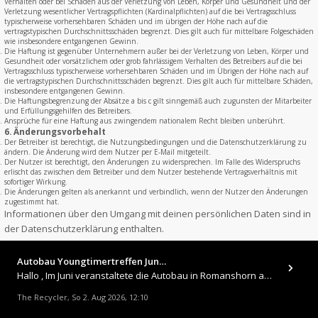
Verhalten oder bei Schäden aus der Verletzung von Leben, Körper und Gesundheit und der
Verletzung wesentlicher Vertragspflichten (Kardinalpflichten) auf die bei Vertragsschluss
typischerweise vorhersehbaren Schäden und im übrigen der Höhe nach auf die
vertragstypischen Durchschnittsschäden begrenzt. Dies gilt auch für mittelbare Folgeschäden
wie insbesondere entgangenen Gewinn.
Die Haftung ist gegenüber Unternehmern außer bei der Verletzung von Leben, Körper und
Gesundheit oder vorsätzlichem oder grob fahrlässigem Verhalten des Betreibers auf die bei
Vertragsschluss typischerweise vorhersehbaren Schäden und im Übrigen der Höhe nach auf
die vertragstypischen Durchschnittsschäden begrenzt. Dies gilt auch für mittelbare Schäden,
insbesondere entgangenen Gewinn.
Die Haftungsbegrenzung der Absätze a bis c gilt sinngemäß auch zugunsten der Mitarbeiter
und Erfüllungsgehilfen des Betreibers.
Ansprüche für eine Haftung aus zwingendem nationalem Recht bleiben unberührt.
6. Änderungsvorbehalt
Der Betreiber ist berechtigt, die Nutzungsbedingungen und die Datenschutzerklärung zu
ändern. Die Änderung wird dem Nutzer per E-Mail mitgeteilt.
Der Nutzer ist berechtigt, den Änderungen zu widersprechen. Im Falle des Widerspruchs
erlischt das zwischen dem Betreiber und dem Nutzer bestehende Vertragsverhältnis mit
sofortiger Wirkung.
Die Änderungen gelten als anerkannt und verbindlich, wenn der Nutzer den Änderungen
zugestimmt hat.
Informationen über den Umgang mit deinen persönlichen Daten sind in
der Datenschutzerklärung enthalten.
Autobau Youngtimertreffen Jun…
Hallo , Im Juni veranstaltete die Autobau in Romanshorn auf ihrem Gelände ein kleines Youngtimertreffen : https://up.
The Recycler
So 2. Aug 2026, 12:10
,