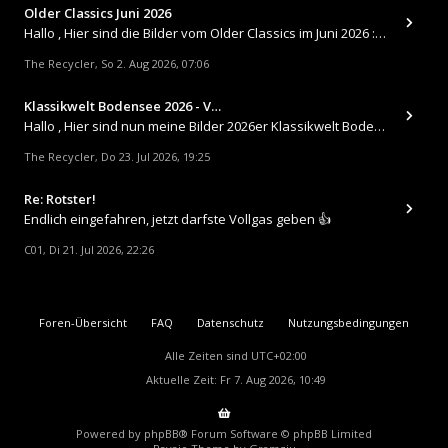
Older Classics Juni 2026
​Hallo , Hier sind die Bilder vom Older Classics im Juni 2026 : https://up.picr.de/51155940wd.jpg https://up.pic
The Recycler
So 2. Aug 2026, 07:06
,
Klassikwelt Bodensee 2026 - V…
Hallo , Hier sind nun meine Bilder 2026er Klassikwelt Bodensee 😀 https://up.picr.de/51125547rb.jpg https://up.pi
The Recycler
Do 23. Jul 2026, 19:25
,
Re: Rotster!
Endlich eingefahren, jetzt darfste Vollgas geben 👍
C01
Di 21. Jul 2026, 22:26
,
Foren-Übersicht
FAQ
Datenschutz
Nutzungsbedingungen
Alle Zeiten sind
UTC+02:00
Aktuelle Zeit: Fr 7. Aug 2026, 10:49
Powered by
phpBB
® Forum Software © phpBB Limited