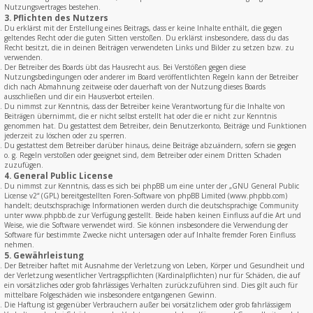
Nutzungsvertrages bestehen.
3. Pflichten des Nutzers
Du erklärst mit der Erstellung eines Beitrags, dass er keine Inhalte enthält, die gegen
geltendes Recht oder die guten Sitten verstoßen. Du erklärst insbesondere, dass du das
Recht besitzt, die in deinen Beiträgen verwendeten Links und Bilder zu setzen bzw. zu
verwenden.
Der Betreiber des Boards übt das Hausrecht aus. Bei Verstößen gegen diese
Nutzungsbedingungen oder anderer im Board veröffentlichten Regeln kann der Betreiber
dich nach Abmahnung zeitweise oder dauerhaft von der Nutzung dieses Boards
ausschließen und dir ein Hausverbot erteilen.
Du nimmst zur Kenntnis, dass der Betreiber keine Verantwortung für die Inhalte von
Beiträgen übernimmt, die er nicht selbst erstellt hat oder die er nicht zur Kenntnis
genommen hat. Du gestattest dem Betreiber, dein Benutzerkonto, Beiträge und Funktionen
jederzeit zu löschen oder zu sperren.
Du gestattest dem Betreiber darüber hinaus, deine Beiträge abzuändern, sofern sie gegen
o. g. Regeln verstoßen oder geeignet sind, dem Betreiber oder einem Dritten Schaden
zuzufügen.
4. General Public License
Du nimmst zur Kenntnis, dass es sich bei phpBB um eine unter der „
GNU General Public
License v2
“ (GPL) bereitgestellten Foren-Software von phpBB Limited (www.phpbb.com)
handelt; deutschsprachige Informationen werden durch die deutschsprachige Community
unter www.phpbb.de zur Verfügung gestellt. Beide haben keinen Einfluss auf die Art und
Weise, wie die Software verwendet wird. Sie können insbesondere die Verwendung der
Software für bestimmte Zwecke nicht untersagen oder auf Inhalte fremder Foren Einfluss
nehmen.
5. Gewährleistung
Der Betreiber haftet mit Ausnahme der Verletzung von Leben, Körper und Gesundheit und
der Verletzung wesentlicher Vertragspflichten (Kardinalpflichten) nur für Schäden, die auf
ein vorsätzliches oder grob fahrlässiges Verhalten zurückzuführen sind. Dies gilt auch für
mittelbare Folgeschäden wie insbesondere entgangenen Gewinn.
Die Haftung ist gegenüber Verbrauchern außer bei vorsätzlichem oder grob fahrlässigem