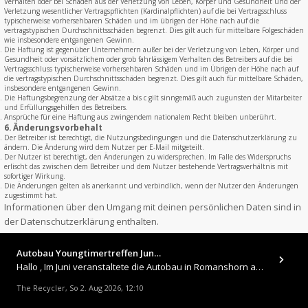
Verhalten oder bei Schäden aus der Verletzung von Leben, Körper und Gesundheit und der
Verletzung wesentlicher Vertragspflichten (Kardinalpflichten) auf die bei Vertragsschluss
typischerweise vorhersehbaren Schäden und im übrigen der Höhe nach auf die
vertragstypischen Durchschnittsschäden begrenzt. Dies gilt auch für mittelbare Folgeschäden
wie insbesondere entgangenen Gewinn.
Die Haftung ist gegenüber Unternehmern außer bei der Verletzung von Leben, Körper und
Gesundheit oder vorsätzlichem oder grob fahrlässigem Verhalten des Betreibers auf die bei
Vertragsschluss typischerweise vorhersehbaren Schäden und im Übrigen der Höhe nach auf
die vertragstypischen Durchschnittsschäden begrenzt. Dies gilt auch für mittelbare Schäden,
insbesondere entgangenen Gewinn.
Die Haftungsbegrenzung der Absätze a bis c gilt sinngemäß auch zugunsten der Mitarbeiter
und Erfüllungsgehilfen des Betreibers.
Ansprüche für eine Haftung aus zwingendem nationalem Recht bleiben unberührt.
6. Änderungsvorbehalt
Der Betreiber ist berechtigt, die Nutzungsbedingungen und die Datenschutzerklärung zu
ändern. Die Änderung wird dem Nutzer per E-Mail mitgeteilt.
Der Nutzer ist berechtigt, den Änderungen zu widersprechen. Im Falle des Widerspruchs
erlischt das zwischen dem Betreiber und dem Nutzer bestehende Vertragsverhältnis mit
sofortiger Wirkung.
Die Änderungen gelten als anerkannt und verbindlich, wenn der Nutzer den Änderungen
zugestimmt hat.
Informationen über den Umgang mit deinen persönlichen Daten sind in
der Datenschutzerklärung enthalten.
Autobau Youngtimertreffen Jun…
Hallo , Im Juni veranstaltete die Autobau in Romanshorn auf ihrem Gelände ein kleines Youngtimertreffen : https://up.
The Recycler
So 2. Aug 2026, 12:10
,