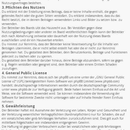
Nutzungsvertrages bestehen.
3. Pflichten des Nutzers
Du erklärst mit der Erstellung eines Beitrags, dass er keine Inhalte enthält, die gegen
geltendes Recht oder die guten Sitten verstoßen. Du erklärst insbesondere, dass du das
Recht besitzt, die in deinen Beiträgen verwendeten Links und Bilder zu setzen bzw. zu
verwenden.
Der Betreiber des Boards übt das Hausrecht aus. Bei Verstößen gegen diese
Nutzungsbedingungen oder anderer im Board veröffentlichten Regeln kann der Betreiber
dich nach Abmahnung zeitweise oder dauerhaft von der Nutzung dieses Boards
ausschließen und dir ein Hausverbot erteilen.
Du nimmst zur Kenntnis, dass der Betreiber keine Verantwortung für die Inhalte von
Beiträgen übernimmt, die er nicht selbst erstellt hat oder die er nicht zur Kenntnis
genommen hat. Du gestattest dem Betreiber, dein Benutzerkonto, Beiträge und Funktionen
jederzeit zu löschen oder zu sperren.
Du gestattest dem Betreiber darüber hinaus, deine Beiträge abzuändern, sofern sie gegen
o. g. Regeln verstoßen oder geeignet sind, dem Betreiber oder einem Dritten Schaden
zuzufügen.
4. General Public License
Du nimmst zur Kenntnis, dass es sich bei phpBB um eine unter der „
GNU General Public
License v2
“ (GPL) bereitgestellten Foren-Software von phpBB Limited (www.phpbb.com)
handelt; deutschsprachige Informationen werden durch die deutschsprachige Community
unter www.phpbb.de zur Verfügung gestellt. Beide haben keinen Einfluss auf die Art und
Weise, wie die Software verwendet wird. Sie können insbesondere die Verwendung der
Software für bestimmte Zwecke nicht untersagen oder auf Inhalte fremder Foren Einfluss
nehmen.
5. Gewährleistung
Der Betreiber haftet mit Ausnahme der Verletzung von Leben, Körper und Gesundheit und
der Verletzung wesentlicher Vertragspflichten (Kardinalpflichten) nur für Schäden, die auf
ein vorsätzliches oder grob fahrlässiges Verhalten zurückzuführen sind. Dies gilt auch für
mittelbare Folgeschäden wie insbesondere entgangenen Gewinn.
Die Haftung ist gegenüber Verbrauchern außer bei vorsätzlichem oder grob fahrlässigem