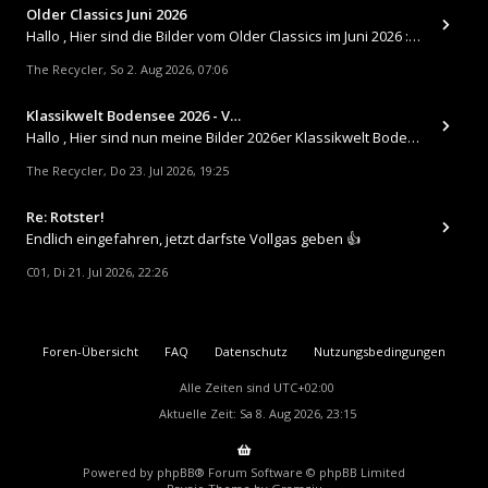
Older Classics Juni 2026
​Hallo , Hier sind die Bilder vom Older Classics im Juni 2026 : https://up.picr.de/51155940wd.jpg https://up.pic
The Recycler
So 2. Aug 2026, 07:06
,
Klassikwelt Bodensee 2026 - V…
Hallo , Hier sind nun meine Bilder 2026er Klassikwelt Bodensee 😀 https://up.picr.de/51125547rb.jpg https://up.pi
The Recycler
Do 23. Jul 2026, 19:25
,
Re: Rotster!
Endlich eingefahren, jetzt darfste Vollgas geben 👍
C01
Di 21. Jul 2026, 22:26
,
Foren-Übersicht
FAQ
Datenschutz
Nutzungsbedingungen
Alle Zeiten sind
UTC+02:00
Aktuelle Zeit: Sa 8. Aug 2026, 23:15
Powered by
phpBB
® Forum Software © phpBB Limited