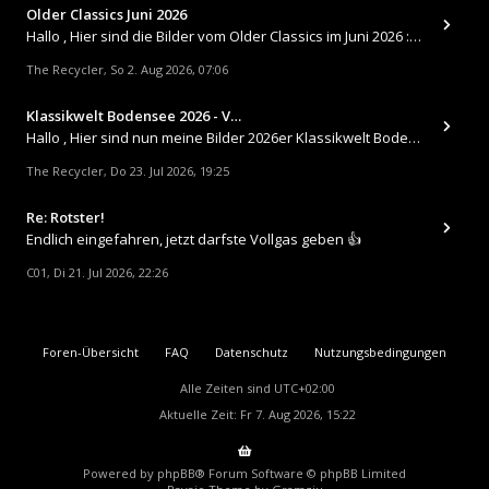
Older Classics Juni 2026
​Hallo , Hier sind die Bilder vom Older Classics im Juni 2026 : https://up.picr.de/51155940wd.jpg https://up.pic
The Recycler
So 2. Aug 2026, 07:06
,
Klassikwelt Bodensee 2026 - V…
Hallo , Hier sind nun meine Bilder 2026er Klassikwelt Bodensee 😀 https://up.picr.de/51125547rb.jpg https://up.pi
The Recycler
Do 23. Jul 2026, 19:25
,
Re: Rotster!
Endlich eingefahren, jetzt darfste Vollgas geben 👍
C01
Di 21. Jul 2026, 22:26
,
Foren-Übersicht
FAQ
Datenschutz
Nutzungsbedingungen
Alle Zeiten sind
UTC+02:00
Aktuelle Zeit: Fr 7. Aug 2026, 15:22
Powered by
phpBB
® Forum Software © phpBB Limited