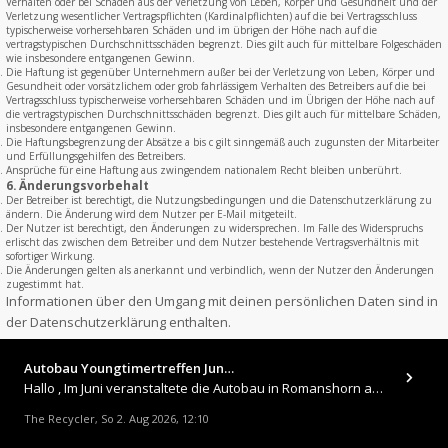
Verhalten oder bei Schäden aus der Verletzung von Leben, Körper und Gesundheit und der
Verletzung wesentlicher Vertragspflichten (Kardinalpflichten) auf die bei Vertragsschluss
typischerweise vorhersehbaren Schäden und im übrigen der Höhe nach auf die
vertragstypischen Durchschnittsschäden begrenzt. Dies gilt auch für mittelbare Folgeschäden
wie insbesondere entgangenen Gewinn.
Die Haftung ist gegenüber Unternehmern außer bei der Verletzung von Leben, Körper und
Gesundheit oder vorsätzlichem oder grob fahrlässigem Verhalten des Betreibers auf die bei
Vertragsschluss typischerweise vorhersehbaren Schäden und im Übrigen der Höhe nach auf
die vertragstypischen Durchschnittsschäden begrenzt. Dies gilt auch für mittelbare Schäden,
insbesondere entgangenen Gewinn.
Die Haftungsbegrenzung der Absätze a bis c gilt sinngemäß auch zugunsten der Mitarbeiter
und Erfüllungsgehilfen des Betreibers.
Ansprüche für eine Haftung aus zwingendem nationalem Recht bleiben unberührt.
6. Änderungsvorbehalt
Der Betreiber ist berechtigt, die Nutzungsbedingungen und die Datenschutzerklärung zu
ändern. Die Änderung wird dem Nutzer per E-Mail mitgeteilt.
Der Nutzer ist berechtigt, den Änderungen zu widersprechen. Im Falle des Widerspruchs
erlischt das zwischen dem Betreiber und dem Nutzer bestehende Vertragsverhältnis mit
sofortiger Wirkung.
Die Änderungen gelten als anerkannt und verbindlich, wenn der Nutzer den Änderungen
zugestimmt hat.
Informationen über den Umgang mit deinen persönlichen Daten sind in
der Datenschutzerklärung enthalten.
Autobau Youngtimertreffen Jun…
Hallo , Im Juni veranstaltete die Autobau in Romanshorn auf ihrem Gelände ein kleines Youngtimertreffen : https://up.
The Recycler
So 2. Aug 2026, 12:10
,