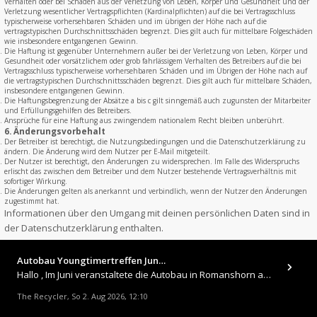
Verhalten oder bei Schäden aus der Verletzung von Leben, Körper und Gesundheit und der
Verletzung wesentlicher Vertragspflichten (Kardinalpflichten) auf die bei Vertragsschluss
typischerweise vorhersehbaren Schäden und im übrigen der Höhe nach auf die
vertragstypischen Durchschnittsschäden begrenzt. Dies gilt auch für mittelbare Folgeschäden
wie insbesondere entgangenen Gewinn.
Die Haftung ist gegenüber Unternehmern außer bei der Verletzung von Leben, Körper und
Gesundheit oder vorsätzlichem oder grob fahrlässigem Verhalten des Betreibers auf die bei
Vertragsschluss typischerweise vorhersehbaren Schäden und im Übrigen der Höhe nach auf
die vertragstypischen Durchschnittsschäden begrenzt. Dies gilt auch für mittelbare Schäden,
insbesondere entgangenen Gewinn.
Die Haftungsbegrenzung der Absätze a bis c gilt sinngemäß auch zugunsten der Mitarbeiter
und Erfüllungsgehilfen des Betreibers.
Ansprüche für eine Haftung aus zwingendem nationalem Recht bleiben unberührt.
6. Änderungsvorbehalt
Der Betreiber ist berechtigt, die Nutzungsbedingungen und die Datenschutzerklärung zu
ändern. Die Änderung wird dem Nutzer per E-Mail mitgeteilt.
Der Nutzer ist berechtigt, den Änderungen zu widersprechen. Im Falle des Widerspruchs
erlischt das zwischen dem Betreiber und dem Nutzer bestehende Vertragsverhältnis mit
sofortiger Wirkung.
Die Änderungen gelten als anerkannt und verbindlich, wenn der Nutzer den Änderungen
zugestimmt hat.
Informationen über den Umgang mit deinen persönlichen Daten sind in
der Datenschutzerklärung enthalten.
Autobau Youngtimertreffen Jun…
Hallo , Im Juni veranstaltete die Autobau in Romanshorn auf ihrem Gelände ein kleines Youngtimertreffen : https://up.
The Recycler
So 2. Aug 2026, 12:10
,