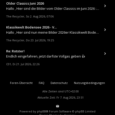
Older Classics Juni 2026
​Hallo , Hier sind die Bilder vom Older Classics im Juni 2026 : https://up.picr.de/51155940wd.jpg https://up.pic
The Recycler
So 2. Aug 2026, 07:06
,
Klassikwelt Bodensee 2026 - V…
Hallo , Hier sind nun meine Bilder 2026er Klassikwelt Bodensee 😀 https://up.picr.de/51125547rb.jpg https://up.pi
The Recycler
Do 23. Jul 2026, 19:25
,
Re: Rotster!
Endlich eingefahren, jetzt darfste Vollgas geben 👍
C01
Di 21. Jul 2026, 22:26
,
Foren-Übersicht
FAQ
Datenschutz
Nutzungsbedingungen
Alle Zeiten sind
UTC+02:00
Aktuelle Zeit: Fr 7. Aug 2026, 23:51
Powered by
phpBB
® Forum Software © phpBB Limited