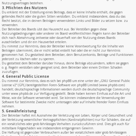
Nutzungsvertrages bestehen.
3. Pflichten des Nutzers
Du erklärst mit der Erstellung eines Beitrags, dass er keine Inhalte enthält, die gegen
geltendes Recht oder die guten Sitten verstoßen. Du erklärst insbesondere, dass du das
Recht besitzt, die in deinen Beiträgen verwendeten Links und Bilder zu setzen bzw. zu
verwenden.
Der Betreiber des Boards übt das Hausrecht aus. Bei Verstößen gegen diese
Nutzungsbedingungen oder anderer im Board veröffentlichten Regeln kann der Betreiber
dich nach Abmahnung zeitweise oder dauerhaft von der Nutzung dieses Boards
ausschließen und dir ein Hausverbot erteilen.
Du nimmst zur Kenntnis, dass der Betreiber keine Verantwortung für die Inhalte von
Beiträgen übernimmt, die er nicht selbst erstellt hat oder die er nicht zur Kenntnis
genommen hat. Du gestattest dem Betreiber, dein Benutzerkonto, Beiträge und Funktionen
jederzeit zu löschen oder zu sperren.
Du gestattest dem Betreiber darüber hinaus, deine Beiträge abzuändern, sofern sie gegen
o. g. Regeln verstoßen oder geeignet sind, dem Betreiber oder einem Dritten Schaden
zuzufügen.
4. General Public License
Du nimmst zur Kenntnis, dass es sich bei phpBB um eine unter der „
GNU General Public
License v2
“ (GPL) bereitgestellten Foren-Software von phpBB Limited (www.phpbb.com)
handelt; deutschsprachige Informationen werden durch die deutschsprachige Community
unter www.phpbb.de zur Verfügung gestellt. Beide haben keinen Einfluss auf die Art und
Weise, wie die Software verwendet wird. Sie können insbesondere die Verwendung der
Software für bestimmte Zwecke nicht untersagen oder auf Inhalte fremder Foren Einfluss
nehmen.
5. Gewährleistung
Der Betreiber haftet mit Ausnahme der Verletzung von Leben, Körper und Gesundheit und
der Verletzung wesentlicher Vertragspflichten (Kardinalpflichten) nur für Schäden, die auf
ein vorsätzliches oder grob fahrlässiges Verhalten zurückzuführen sind. Dies gilt auch für
mittelbare Folgeschäden wie insbesondere entgangenen Gewinn.
Die Haftung ist gegenüber Verbrauchern außer bei vorsätzlichem oder grob fahrlässigem