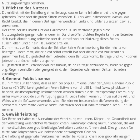
Nutzungsvertrages bestehen.
3. Pflichten des Nutzers
Du erklärst mit der Erstellung eines Beitrags, dass er keine Inhalte enthält, die gegen
geltendes Recht oder die guten Sitten verstoßen. Du erklärst insbesondere, dass du das
Recht besitzt, die in deinen Beiträgen verwendeten Links und Bilder zu setzen bzw. zu
verwenden.
Der Betreiber des Boards übt das Hausrecht aus. Bei Verstößen gegen diese
Nutzungsbedingungen oder anderer im Board veröffentlichten Regeln kann der Betreiber
dich nach Abmahnung zeitweise oder dauerhaft von der Nutzung dieses Boards
ausschließen und dir ein Hausverbot erteilen.
Du nimmst zur Kenntnis, dass der Betreiber keine Verantwortung für die Inhalte von
Beiträgen übernimmt, die er nicht selbst erstellt hat oder die er nicht zur Kenntnis
genommen hat. Du gestattest dem Betreiber, dein Benutzerkonto, Beiträge und Funktionen
jederzeit zu löschen oder zu sperren.
Du gestattest dem Betreiber darüber hinaus, deine Beiträge abzuändern, sofern sie gegen
o. g. Regeln verstoßen oder geeignet sind, dem Betreiber oder einem Dritten Schaden
zuzufügen.
4. General Public License
Du nimmst zur Kenntnis, dass es sich bei phpBB um eine unter der „
GNU General Public
License v2
“ (GPL) bereitgestellten Foren-Software von phpBB Limited (www.phpbb.com)
handelt; deutschsprachige Informationen werden durch die deutschsprachige Community
unter www.phpbb.de zur Verfügung gestellt. Beide haben keinen Einfluss auf die Art und
Weise, wie die Software verwendet wird. Sie können insbesondere die Verwendung der
Software für bestimmte Zwecke nicht untersagen oder auf Inhalte fremder Foren Einfluss
nehmen.
5. Gewährleistung
Der Betreiber haftet mit Ausnahme der Verletzung von Leben, Körper und Gesundheit und
der Verletzung wesentlicher Vertragspflichten (Kardinalpflichten) nur für Schäden, die auf
ein vorsätzliches oder grob fahrlässiges Verhalten zurückzuführen sind. Dies gilt auch für
mittelbare Folgeschäden wie insbesondere entgangenen Gewinn.
Die Haftung ist gegenüber Verbrauchern außer bei vorsätzlichem oder grob fahrlässigem