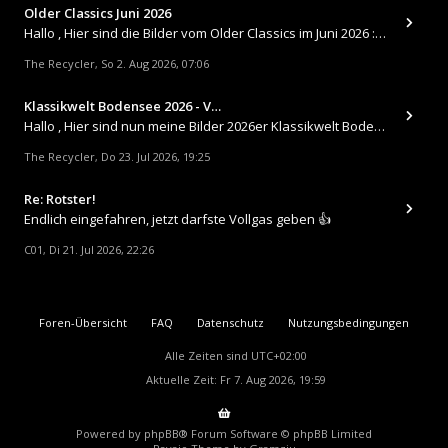
Older Classics Juni 2026
​Hallo , Hier sind die Bilder vom Older Classics im Juni 2026 : https://up.picr.de/51155940wd.jpg https://up.pic
The Recycler
So 2. Aug 2026, 07:06
,
Klassikwelt Bodensee 2026 - V…
Hallo , Hier sind nun meine Bilder 2026er Klassikwelt Bodensee 😀 https://up.picr.de/51125547rb.jpg https://up.pi
The Recycler
Do 23. Jul 2026, 19:25
,
Re: Rotster!
Endlich eingefahren, jetzt darfste Vollgas geben 👍
C01
Di 21. Jul 2026, 22:26
,
Foren-Übersicht
FAQ
Datenschutz
Nutzungsbedingungen
Alle Zeiten sind
UTC+02:00
Aktuelle Zeit: Fr 7. Aug 2026, 19:59
Powered by
phpBB
® Forum Software © phpBB Limited