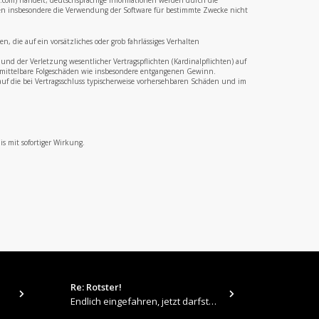
b.com) handelt; deutschsprachige Informationen werden durch die
en insbesondere die Verwendung der Software für bestimmte Zwecke nicht
 die auf ein vorsätzliches oder grob fahrlässiges Verhalten
nd der Verletzung wesentlicher Vertragspflichten (Kardinalpflichten) auf
ür mittelbare Folgeschäden wie insbesondere entgangenen Gewinn.
uf die bei Vertragsschluss typischerweise vorhersehbaren Schäden und im
s mit sofortiger Wirkung.
Re: Rotster!
tps://up.pi
Endlich eingefahren, jetzt darfste Vollgas geben 👍