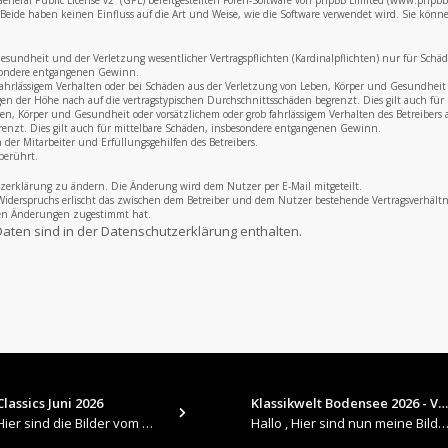
neral Public License v2
“ (GPL) bereitgestellten Foren-Software von phpBB Limited (www.phpb
eide haben keinen Einfluss auf die Art und Weise, wie die Software verwendet wird. Sie könn
undheit und der Verletzung wesentlicher Vertragspflichten (Kardinalpflichten) nur für Schäden,
esondere entgangenen Gewinn.
fahrlässigem Verhalten oder bei Schäden aus der Verletzung von Leben, Körper und Gesundheit u
gen der Höhe nach auf die vertragstypischen Durchschnittsschäden begrenzt. Dies gilt auch f
, Körper und Gesundheit oder vorsätzlichem oder grob fahrlässigem Verhalten des Betreibers a
renzt. Dies gilt auch für mittelbare Schäden, insbesondere entgangenen Gewinn.
der Mitarbeiter und Erfüllungsgehilfen des Betreibers.
berührt.
zerklärung zu ändern. Die Änderung wird dem Nutzer per E-Mail mitgeteilt.
Widerspruchs erlischt das zwischen dem Betreiber und dem Nutzer bestehende Vertragsverhältni
den Änderungen zugestimmt hat.
aten sind in der Datenschutzerklärung enthalten.
lassics Juni 2026
Klassikwelt Bodensee 2026 - V…
​Hallo , Hier sind die Bilder vom Older Classics im Juni 2026 : https://up.picr.de/51155940wd.jpg https://up.pic
Hallo , Hier sind nun meine Bilder 2026er Klassikwelt Bodensee 😀 https://up.picr.de/51125547rb.jpg ht