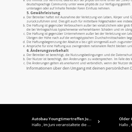
Du nimmst zur Kenntnis, dass es sich bei phpBB um eine unter der „
GNU Ge
deutschsprachige Community unter www.phpbb.de zur Verfügung gestellt. B
untersagen oder auf Inhalte fremder Foren Einfluss nehmen.
5. Gewährleistung
Der Betreiber haftet mit Ausnahme der Verletzung von Leben, Körper und Ges
zurückzuführen sind. Dies gilt auch für mittelbare Folgeschäden wie insb
Die Haftung ist gegenüber Verbrauchern außer bei vorsätzlichem oder grob 
die bei Vertragsschluss typischerweise vorhersehbaren Schäden und im übri
Die Haftung ist gegenüber Unternehmern außer bei der Verletzung von Leben
Übrigen der Höhe nach auf die vertragstypischen Durchschnittsschäden beg
Die Haftungsbegrenzung der Absätze a bis c gilt sinngemäß auch zugunsten 
Ansprüche für eine Haftung aus zwingendem nationalem Recht bleiben un
6. Änderungsvorbehalt
Der Betreiber ist berechtigt, die Nutzungsbedingungen und die Datenschut
Der Nutzer ist berechtigt, den Änderungen zu widersprechen. Im Falle des 
Die Änderungen gelten als anerkannt und verbindlich, wenn der Nutzer 
Informationen über den Umgang mit deinen persönlichen D
Autobau Youngtimertreffen Jun…
Older C
Hallo , Im Juni veranstaltete die Autobau in Romanshorn auf ihrem Gelände ein kleines Youngtimertreffen : https://up.