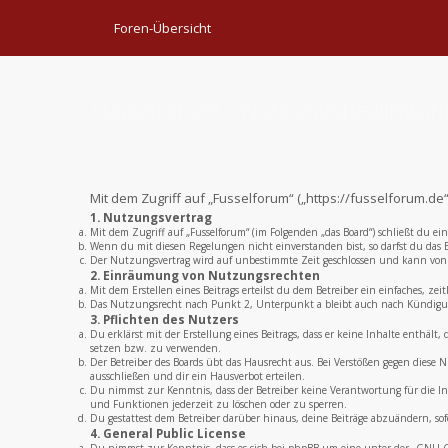
Foren-Übersicht
Fusselforum - Nutzungsbedingu
Mit dem Zugriff auf „Fusselforum“ („https://fusselforum.d
1. Nutzungsvertrag
Mit dem Zugriff auf „Fusselforum“ (im Folgenden „das Board“) schließt du e
Wenn du mit diesen Regelungen nicht einverstanden bist, so darfst du das B
Der Nutzungsvertrag wird auf unbestimmte Zeit geschlossen und kann von b
2. Einräumung von Nutzungsrechten
Mit dem Erstellen eines Beitrags erteilst du dem Betreiber ein einfaches, 
Das Nutzungsrecht nach Punkt 2, Unterpunkt a bleibt auch nach Kündigu
3. Pflichten des Nutzers
Du erklärst mit der Erstellung eines Beitrags, dass er keine Inhalte enthält
setzen bzw. zu verwenden.
Der Betreiber des Boards übt das Hausrecht aus. Bei Verstößen gegen dies
ausschließen und dir ein Hausverbot erteilen.
Du nimmst zur Kenntnis, dass der Betreiber keine Verantwortung für die Inh
und Funktionen jederzeit zu löschen oder zu sperren.
Du gestattest dem Betreiber darüber hinaus, deine Beiträge abzuändern, sof
4. General Public License