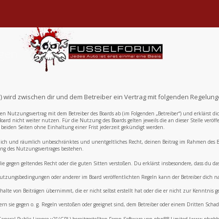
ngen
e“) wird zwischen dir und dem Betreiber ein Vertrag mit folgenden Regelun
inen Nutzungsvertrag mit dem Betreiber des Boards ab (im Folgenden „Betreiber“) und erklärst
oard nicht weiter nutzen. Für die Nutzung des Boards gelten jeweils die an dieser Stelle veröf
eiden Seiten ohne Einhaltung einer Frist jederzeit gekündigt werden.
zeitlich und räumlich unbeschränktes und unentgeltliches Recht, deinen Beitrag im Rahmen des
ng des Nutzungsvertrages bestehen.
, die gegen geltendes Recht oder die guten Sitten verstoßen. Du erklärst insbesondere, dass du 
e Nutzungsbedingungen oder anderer im Board veröffentlichten Regeln kann der Betreiber dich
alte von Beiträgen übernimmt, die er nicht selbst erstellt hat oder die er nicht zur Kenntnis
ern sie gegen o. g. Regeln verstoßen oder geeignet sind, dem Betreiber oder einem Dritten Sch