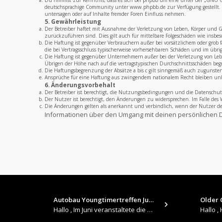
Du nimmst zur Kenntnis, dass es sich bei phpBB um eine unter der „
GNU Ge
deutschsprachige Community unter www.phpbb.de zur Verfügung gestellt. B
untersagen oder auf Inhalte fremder Foren Einfluss nehmen.
5. Gewährleistung
Der Betreiber haftet mit Ausnahme der Verletzung von Leben, Körper und Ges
zurückzuführen sind. Dies gilt auch für mittelbare Folgeschäden wie insb
Die Haftung ist gegenüber Verbrauchern außer bei vorsätzlichem oder grob 
die bei Vertragsschluss typischerweise vorhersehbaren Schäden und im übri
Die Haftung ist gegenüber Unternehmern außer bei der Verletzung von Leben
Übrigen der Höhe nach auf die vertragstypischen Durchschnittsschäden beg
Die Haftungsbegrenzung der Absätze a bis c gilt sinngemäß auch zugunsten 
Ansprüche für eine Haftung aus zwingendem nationalem Recht bleiben un
6. Änderungsvorbehalt
Der Betreiber ist berechtigt, die Nutzungsbedingungen und die Datenschut
Der Nutzer ist berechtigt, den Änderungen zu widersprechen. Im Falle des 
Die Änderungen gelten als anerkannt und verbindlich, wenn der Nutzer 
Informationen über den Umgang mit deinen persönlichen D
Autobau Youngtimertreffen Jun…
Older C
Hallo , Im Juni veranstaltete die Autobau in Romanshorn auf ihrem Gelände ein kleines Youngtimertreffen : https://up.