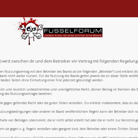
ngen
e“) wird zwischen dir und dem Betreiber ein Vertrag mit folgenden Regelun
inen Nutzungsvertrag mit dem Betreiber des Boards ab (im Folgenden „Betreiber“) und erklärst
oard nicht weiter nutzen. Für die Nutzung des Boards gelten jeweils die an dieser Stelle veröf
eiden Seiten ohne Einhaltung einer Frist jederzeit gekündigt werden.
zeitlich und räumlich unbeschränktes und unentgeltliches Recht, deinen Beitrag im Rahmen des
ng des Nutzungsvertrages bestehen.
, die gegen geltendes Recht oder die guten Sitten verstoßen. Du erklärst insbesondere, dass du 
e Nutzungsbedingungen oder anderer im Board veröffentlichten Regeln kann der Betreiber dich
alte von Beiträgen übernimmt, die er nicht selbst erstellt hat oder die er nicht zur Kenntnis
ern sie gegen o. g. Regeln verstoßen oder geeignet sind, dem Betreiber oder einem Dritten Sch