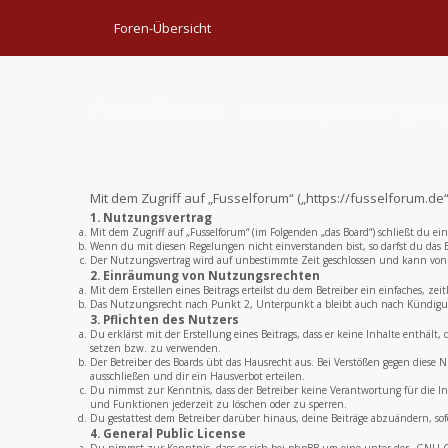
Foren-Übersicht
Fusselforum - Nutzungsbedingu
Mit dem Zugriff auf „Fusselforum“ („https://fusselforum.d
1. Nutzungsvertrag
Mit dem Zugriff auf „Fusselforum“ (im Folgenden „das Board“) schließt du e
Wenn du mit diesen Regelungen nicht einverstanden bist, so darfst du das B
Der Nutzungsvertrag wird auf unbestimmte Zeit geschlossen und kann von b
2. Einräumung von Nutzungsrechten
Mit dem Erstellen eines Beitrags erteilst du dem Betreiber ein einfaches, 
Das Nutzungsrecht nach Punkt 2, Unterpunkt a bleibt auch nach Kündigu
3. Pflichten des Nutzers
Du erklärst mit der Erstellung eines Beitrags, dass er keine Inhalte enthält
setzen bzw. zu verwenden.
Der Betreiber des Boards übt das Hausrecht aus. Bei Verstößen gegen dies
ausschließen und dir ein Hausverbot erteilen.
Du nimmst zur Kenntnis, dass der Betreiber keine Verantwortung für die Inh
und Funktionen jederzeit zu löschen oder zu sperren.
Du gestattest dem Betreiber darüber hinaus, deine Beiträge abzuändern, sof
4. General Public License