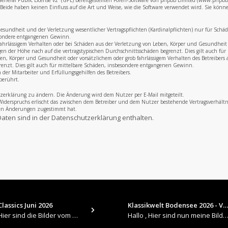
neral Public License v2
“ (GPL) bereitgestellten Foren-Software von phpBB Limited (www.phpb
eide haben keinen Einfluss auf die Art und Weise, wie die Software verwendet wird. Sie könn
undheit und der Verletzung wesentlicher Vertragspflichten (Kardinalpflichten) nur für Schäden,
esondere entgangenen Gewinn.
fahrlässigem Verhalten oder bei Schäden aus der Verletzung von Leben, Körper und Gesundheit u
gen der Höhe nach auf die vertragstypischen Durchschnittsschäden begrenzt. Dies gilt auch f
, Körper und Gesundheit oder vorsätzlichem oder grob fahrlässigem Verhalten des Betreibers a
renzt. Dies gilt auch für mittelbare Schäden, insbesondere entgangenen Gewinn.
der Mitarbeiter und Erfüllungsgehilfen des Betreibers.
berührt.
zerklärung zu ändern. Die Änderung wird dem Nutzer per E-Mail mitgeteilt.
Widerspruchs erlischt das zwischen dem Betreiber und dem Nutzer bestehende Vertragsverhältni
den Änderungen zugestimmt hat.
aten sind in der Datenschutzerklärung enthalten.
lassics Juni 2026
Klassikwelt Bodensee 2026 - V…
​Hallo , Hier sind die Bilder vom Older Classics im Juni 2026 : https://up.picr.de/51155940wd.jpg https://up.pic
Hallo , Hier sind nun meine Bilder 2026er Klassikwelt Bodensee 😀 https://up.picr.de/51125547rb.jpg ht