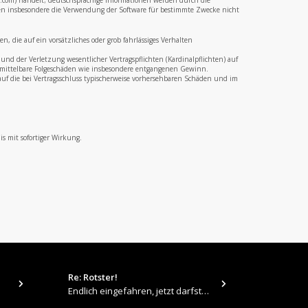
b.com) handelt; deutschsprachige Informationen werden durch die
en insbesondere die Verwendung der Software für bestimmte Zwecke nicht
 die auf ein vorsätzliches oder grob fahrlässiges Verhalten
nd der Verletzung wesentlicher Vertragspflichten (Kardinalpflichten) auf
ür mittelbare Folgeschäden wie insbesondere entgangenen Gewinn.
uf die bei Vertragsschluss typischerweise vorhersehbaren Schäden und im
s mit sofortiger Wirkung.
Re: Rotster!
tps://up.pi
Endlich eingefahren, jetzt darfste Vollgas geben 👍