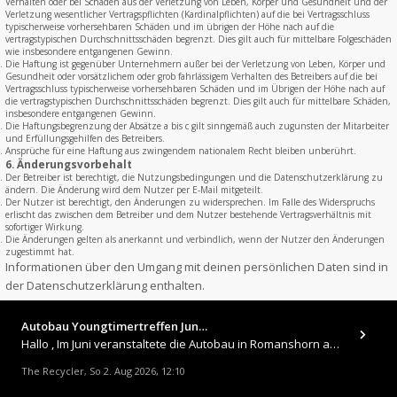
Verhalten oder bei Schäden aus der Verletzung von Leben, Körper und Gesundheit und der
Verletzung wesentlicher Vertragspflichten (Kardinalpflichten) auf die bei Vertragsschluss
typischerweise vorhersehbaren Schäden und im übrigen der Höhe nach auf die
vertragstypischen Durchschnittsschäden begrenzt. Dies gilt auch für mittelbare Folgeschäden
wie insbesondere entgangenen Gewinn.
Die Haftung ist gegenüber Unternehmern außer bei der Verletzung von Leben, Körper und
Gesundheit oder vorsätzlichem oder grob fahrlässigem Verhalten des Betreibers auf die bei
Vertragsschluss typischerweise vorhersehbaren Schäden und im Übrigen der Höhe nach auf
die vertragstypischen Durchschnittsschäden begrenzt. Dies gilt auch für mittelbare Schäden,
insbesondere entgangenen Gewinn.
Die Haftungsbegrenzung der Absätze a bis c gilt sinngemäß auch zugunsten der Mitarbeiter
und Erfüllungsgehilfen des Betreibers.
Ansprüche für eine Haftung aus zwingendem nationalem Recht bleiben unberührt.
6. Änderungsvorbehalt
Der Betreiber ist berechtigt, die Nutzungsbedingungen und die Datenschutzerklärung zu
ändern. Die Änderung wird dem Nutzer per E-Mail mitgeteilt.
Der Nutzer ist berechtigt, den Änderungen zu widersprechen. Im Falle des Widerspruchs
erlischt das zwischen dem Betreiber und dem Nutzer bestehende Vertragsverhältnis mit
sofortiger Wirkung.
Die Änderungen gelten als anerkannt und verbindlich, wenn der Nutzer den Änderungen
zugestimmt hat.
Informationen über den Umgang mit deinen persönlichen Daten sind in
der Datenschutzerklärung enthalten.
Autobau Youngtimertreffen Jun…
Hallo , Im Juni veranstaltete die Autobau in Romanshorn auf ihrem Gelände ein kleines Youngtimertreffen : https://up.
The Recycler
So 2. Aug 2026, 12:10
,