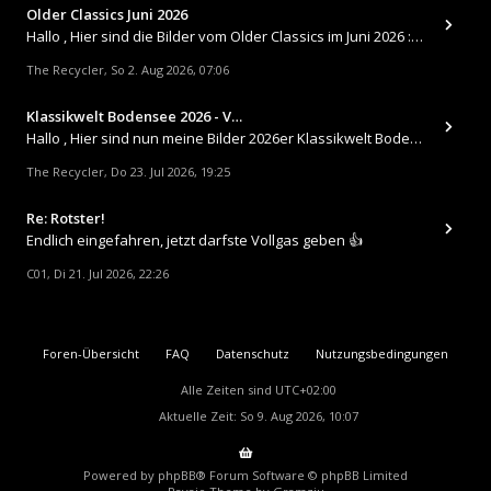
Older Classics Juni 2026
​Hallo , Hier sind die Bilder vom Older Classics im Juni 2026 : https://up.picr.de/51155940wd.jpg https://up.pic
The Recycler
So 2. Aug 2026, 07:06
,
Klassikwelt Bodensee 2026 - V…
Hallo , Hier sind nun meine Bilder 2026er Klassikwelt Bodensee 😀 https://up.picr.de/51125547rb.jpg https://up.pi
The Recycler
Do 23. Jul 2026, 19:25
,
Re: Rotster!
Endlich eingefahren, jetzt darfste Vollgas geben 👍
C01
Di 21. Jul 2026, 22:26
,
Foren-Übersicht
FAQ
Datenschutz
Nutzungsbedingungen
Alle Zeiten sind
UTC+02:00
Aktuelle Zeit: So 9. Aug 2026, 10:07
Powered by
phpBB
® Forum Software © phpBB Limited