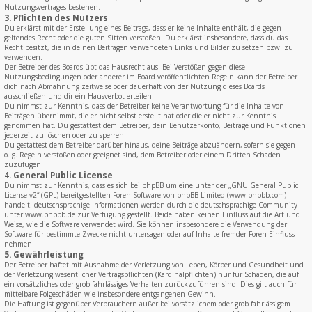
Nutzungsvertrages bestehen.
3. Pflichten des Nutzers
Du erklärst mit der Erstellung eines Beitrags, dass er keine Inhalte enthält, die gegen
geltendes Recht oder die guten Sitten verstoßen. Du erklärst insbesondere, dass du das
Recht besitzt, die in deinen Beiträgen verwendeten Links und Bilder zu setzen bzw. zu
verwenden.
Der Betreiber des Boards übt das Hausrecht aus. Bei Verstößen gegen diese
Nutzungsbedingungen oder anderer im Board veröffentlichten Regeln kann der Betreiber
dich nach Abmahnung zeitweise oder dauerhaft von der Nutzung dieses Boards
ausschließen und dir ein Hausverbot erteilen.
Du nimmst zur Kenntnis, dass der Betreiber keine Verantwortung für die Inhalte von
Beiträgen übernimmt, die er nicht selbst erstellt hat oder die er nicht zur Kenntnis
genommen hat. Du gestattest dem Betreiber, dein Benutzerkonto, Beiträge und Funktionen
jederzeit zu löschen oder zu sperren.
Du gestattest dem Betreiber darüber hinaus, deine Beiträge abzuändern, sofern sie gegen
o. g. Regeln verstoßen oder geeignet sind, dem Betreiber oder einem Dritten Schaden
zuzufügen.
4. General Public License
Du nimmst zur Kenntnis, dass es sich bei phpBB um eine unter der „
GNU General Public
License v2
“ (GPL) bereitgestellten Foren-Software von phpBB Limited (www.phpbb.com)
handelt; deutschsprachige Informationen werden durch die deutschsprachige Community
unter www.phpbb.de zur Verfügung gestellt. Beide haben keinen Einfluss auf die Art und
Weise, wie die Software verwendet wird. Sie können insbesondere die Verwendung der
Software für bestimmte Zwecke nicht untersagen oder auf Inhalte fremder Foren Einfluss
nehmen.
5. Gewährleistung
Der Betreiber haftet mit Ausnahme der Verletzung von Leben, Körper und Gesundheit und
der Verletzung wesentlicher Vertragspflichten (Kardinalpflichten) nur für Schäden, die auf
ein vorsätzliches oder grob fahrlässiges Verhalten zurückzuführen sind. Dies gilt auch für
mittelbare Folgeschäden wie insbesondere entgangenen Gewinn.
Die Haftung ist gegenüber Verbrauchern außer bei vorsätzlichem oder grob fahrlässigem