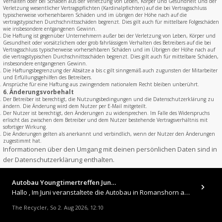
Verhalten oder bei Schäden aus der Verletzung von Leben, Körper und Gesundheit und der
Verletzung wesentlicher Vertragspflichten (Kardinalpflichten) auf die bei Vertragsschluss
typischerweise vorhersehbaren Schäden und im übrigen der Höhe nach auf die
vertragstypischen Durchschnittsschäden begrenzt. Dies gilt auch für mittelbare Folgeschäden
wie insbesondere entgangenen Gewinn.
Die Haftung ist gegenüber Unternehmern außer bei der Verletzung von Leben, Körper und
Gesundheit oder vorsätzlichem oder grob fahrlässigem Verhalten des Betreibers auf die bei
Vertragsschluss typischerweise vorhersehbaren Schäden und im Übrigen der Höhe nach auf
die vertragstypischen Durchschnittsschäden begrenzt. Dies gilt auch für mittelbare Schäden,
insbesondere entgangenen Gewinn.
Die Haftungsbegrenzung der Absätze a bis c gilt sinngemäß auch zugunsten der Mitarbeiter
und Erfüllungsgehilfen des Betreibers.
Ansprüche für eine Haftung aus zwingendem nationalem Recht bleiben unberührt.
6. Änderungsvorbehalt
Der Betreiber ist berechtigt, die Nutzungsbedingungen und die Datenschutzerklärung zu
ändern. Die Änderung wird dem Nutzer per E-Mail mitgeteilt.
Der Nutzer ist berechtigt, den Änderungen zu widersprechen. Im Falle des Widerspruchs
erlischt das zwischen dem Betreiber und dem Nutzer bestehende Vertragsverhältnis mit
sofortiger Wirkung.
Die Änderungen gelten als anerkannt und verbindlich, wenn der Nutzer den Änderungen
zugestimmt hat.
Informationen über den Umgang mit deinen persönlichen Daten sind in
der Datenschutzerklärung enthalten.
Autobau Youngtimertreffen Jun…
Hallo , Im Juni veranstaltete die Autobau in Romanshorn auf ihrem Gelände ein kleines Youngtimertreffen : https://up.
The Recycler
So 2. Aug 2026, 12:10
,