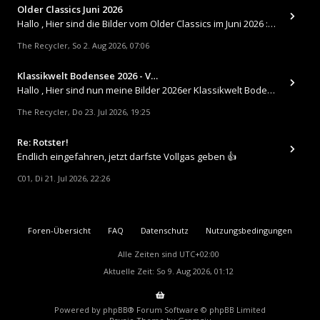
Older Classics Juni 2026
​Hallo , Hier sind die Bilder vom Older Classics im Juni 2026 : https://up.picr.de/51155940wd.jpg https://up.pic
The Recycler
So 2. Aug 2026, 07:06
,
Klassikwelt Bodensee 2026 - V…
Hallo , Hier sind nun meine Bilder 2026er Klassikwelt Bodensee 😀 https://up.picr.de/51125547rb.jpg https://up.pi
The Recycler
Do 23. Jul 2026, 19:25
,
Re: Rotster!
Endlich eingefahren, jetzt darfste Vollgas geben 👍
C01
Di 21. Jul 2026, 22:26
,
Foren-Übersicht
FAQ
Datenschutz
Nutzungsbedingungen
Alle Zeiten sind
UTC+02:00
Aktuelle Zeit: So 9. Aug 2026, 01:12
Powered by
phpBB
® Forum Software © phpBB Limited