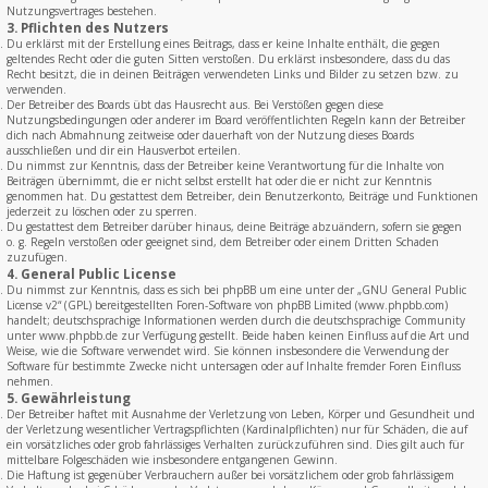
Nutzungsvertrages bestehen.
3. Pflichten des Nutzers
Du erklärst mit der Erstellung eines Beitrags, dass er keine Inhalte enthält, die gegen
geltendes Recht oder die guten Sitten verstoßen. Du erklärst insbesondere, dass du das
Recht besitzt, die in deinen Beiträgen verwendeten Links und Bilder zu setzen bzw. zu
verwenden.
Der Betreiber des Boards übt das Hausrecht aus. Bei Verstößen gegen diese
Nutzungsbedingungen oder anderer im Board veröffentlichten Regeln kann der Betreiber
dich nach Abmahnung zeitweise oder dauerhaft von der Nutzung dieses Boards
ausschließen und dir ein Hausverbot erteilen.
Du nimmst zur Kenntnis, dass der Betreiber keine Verantwortung für die Inhalte von
Beiträgen übernimmt, die er nicht selbst erstellt hat oder die er nicht zur Kenntnis
genommen hat. Du gestattest dem Betreiber, dein Benutzerkonto, Beiträge und Funktionen
jederzeit zu löschen oder zu sperren.
Du gestattest dem Betreiber darüber hinaus, deine Beiträge abzuändern, sofern sie gegen
o. g. Regeln verstoßen oder geeignet sind, dem Betreiber oder einem Dritten Schaden
zuzufügen.
4. General Public License
Du nimmst zur Kenntnis, dass es sich bei phpBB um eine unter der „
GNU General Public
License v2
“ (GPL) bereitgestellten Foren-Software von phpBB Limited (www.phpbb.com)
handelt; deutschsprachige Informationen werden durch die deutschsprachige Community
unter www.phpbb.de zur Verfügung gestellt. Beide haben keinen Einfluss auf die Art und
Weise, wie die Software verwendet wird. Sie können insbesondere die Verwendung der
Software für bestimmte Zwecke nicht untersagen oder auf Inhalte fremder Foren Einfluss
nehmen.
5. Gewährleistung
Der Betreiber haftet mit Ausnahme der Verletzung von Leben, Körper und Gesundheit und
der Verletzung wesentlicher Vertragspflichten (Kardinalpflichten) nur für Schäden, die auf
ein vorsätzliches oder grob fahrlässiges Verhalten zurückzuführen sind. Dies gilt auch für
mittelbare Folgeschäden wie insbesondere entgangenen Gewinn.
Die Haftung ist gegenüber Verbrauchern außer bei vorsätzlichem oder grob fahrlässigem