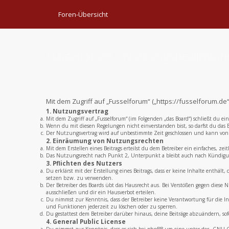
Foren-Übersicht
Fusselforum - Nutzungsbedingu
Mit dem Zugriff auf „Fusselforum“ („https://fusselforum.d
1. Nutzungsvertrag
Mit dem Zugriff auf „Fusselforum“ (im Folgenden „das Board“) schließt du e
Wenn du mit diesen Regelungen nicht einverstanden bist, so darfst du das B
Der Nutzungsvertrag wird auf unbestimmte Zeit geschlossen und kann von b
2. Einräumung von Nutzungsrechten
Mit dem Erstellen eines Beitrags erteilst du dem Betreiber ein einfaches, 
Das Nutzungsrecht nach Punkt 2, Unterpunkt a bleibt auch nach Kündigu
3. Pflichten des Nutzers
Du erklärst mit der Erstellung eines Beitrags, dass er keine Inhalte enthält
setzen bzw. zu verwenden.
Der Betreiber des Boards übt das Hausrecht aus. Bei Verstößen gegen dies
ausschließen und dir ein Hausverbot erteilen.
Du nimmst zur Kenntnis, dass der Betreiber keine Verantwortung für die Inh
und Funktionen jederzeit zu löschen oder zu sperren.
Du gestattest dem Betreiber darüber hinaus, deine Beiträge abzuändern, sof
4. General Public License