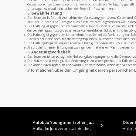
Du nimmst zur Kenntnis, dass es sich bei phpBB um eine unter der „
GNU Ge
deutschsprachige Community unter www.phpbb.de zur Verfügung gestellt. B
untersagen oder auf Inhalte fremder Foren Einfluss nehmen.
5. Gewährleistung
Der Betreiber haftet mit Ausnahme der Verletzung von Leben, Körper und Ges
zurückzuführen sind. Dies gilt auch für mittelbare Folgeschäden wie insb
Die Haftung ist gegenüber Verbrauchern außer bei vorsätzlichem oder grob 
die bei Vertragsschluss typischerweise vorhersehbaren Schäden und im übri
Die Haftung ist gegenüber Unternehmern außer bei der Verletzung von Leben
Übrigen der Höhe nach auf die vertragstypischen Durchschnittsschäden beg
Die Haftungsbegrenzung der Absätze a bis c gilt sinngemäß auch zugunsten 
Ansprüche für eine Haftung aus zwingendem nationalem Recht bleiben un
6. Änderungsvorbehalt
Der Betreiber ist berechtigt, die Nutzungsbedingungen und die Datenschut
Der Nutzer ist berechtigt, den Änderungen zu widersprechen. Im Falle des 
Die Änderungen gelten als anerkannt und verbindlich, wenn der Nutzer 
Informationen über den Umgang mit deinen persönlichen D
Autobau Youngtimertreffen Jun…
Older C
Hallo , Im Juni veranstaltete die Autobau in Romanshorn auf ihrem Gelände ein kleines Youngtimertreffen : https://up.