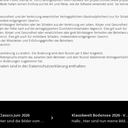
neral Public License v2
“ (GPL) bereitgestellten Foren-Software von phpBB Limited (www.phpb
eide haben keinen Einfluss auf die Art und Weise, wie die Software verwendet wird. Sie könn
undheit und der Verletzung wesentlicher Vertragspflichten (Kardinalpflichten) nur für Schäden,
esondere entgangenen Gewinn.
fahrlässigem Verhalten oder bei Schäden aus der Verletzung von Leben, Körper und Gesundheit u
gen der Höhe nach auf die vertragstypischen Durchschnittsschäden begrenzt. Dies gilt auch f
, Körper und Gesundheit oder vorsätzlichem oder grob fahrlässigem Verhalten des Betreibers a
renzt. Dies gilt auch für mittelbare Schäden, insbesondere entgangenen Gewinn.
der Mitarbeiter und Erfüllungsgehilfen des Betreibers.
berührt.
zerklärung zu ändern. Die Änderung wird dem Nutzer per E-Mail mitgeteilt.
Widerspruchs erlischt das zwischen dem Betreiber und dem Nutzer bestehende Vertragsverhältni
den Änderungen zugestimmt hat.
aten sind in der Datenschutzerklärung enthalten.
lassics Juni 2026
Klassikwelt Bodensee 2026 - V…
​Hallo , Hier sind die Bilder vom Older Classics im Juni 2026 : https://up.picr.de/51155940wd.jpg https://up.pic
Hallo , Hier sind nun meine Bilder 2026er Klassikwelt Bodensee 😀 https://up.picr.de/51125547rb.jpg ht