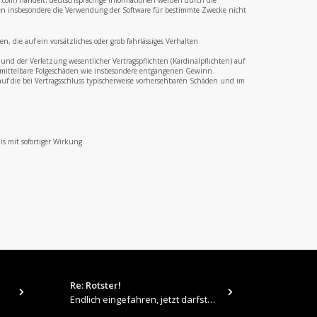
b.com) handelt; deutschsprachige Informationen werden durch die
en insbesondere die Verwendung der Software für bestimmte Zwecke nicht
 die auf ein vorsätzliches oder grob fahrlässiges Verhalten
nd der Verletzung wesentlicher Vertragspflichten (Kardinalpflichten) auf
ür mittelbare Folgeschäden wie insbesondere entgangenen Gewinn.
uf die bei Vertragsschluss typischerweise vorhersehbaren Schäden und im
s mit sofortiger Wirkung.
Re: Rotster!
tps://up.pi
Endlich eingefahren, jetzt darfste Vollgas geben 👍