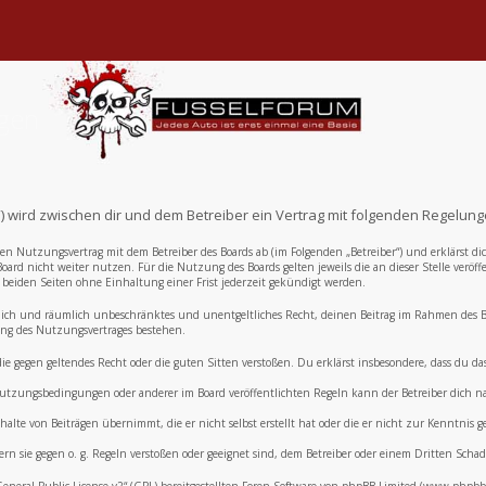
ngen
e“) wird zwischen dir und dem Betreiber ein Vertrag mit folgenden Regelun
inen Nutzungsvertrag mit dem Betreiber des Boards ab (im Folgenden „Betreiber“) und erklärst
oard nicht weiter nutzen. Für die Nutzung des Boards gelten jeweils die an dieser Stelle veröf
eiden Seiten ohne Einhaltung einer Frist jederzeit gekündigt werden.
zeitlich und räumlich unbeschränktes und unentgeltliches Recht, deinen Beitrag im Rahmen des
ng des Nutzungsvertrages bestehen.
, die gegen geltendes Recht oder die guten Sitten verstoßen. Du erklärst insbesondere, dass du 
e Nutzungsbedingungen oder anderer im Board veröffentlichten Regeln kann der Betreiber dich
alte von Beiträgen übernimmt, die er nicht selbst erstellt hat oder die er nicht zur Kenntnis
ern sie gegen o. g. Regeln verstoßen oder geeignet sind, dem Betreiber oder einem Dritten Sch