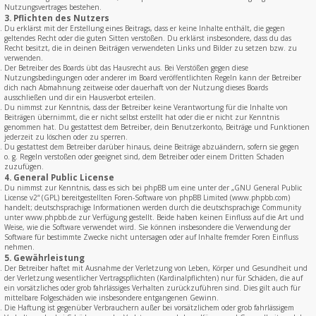
Nutzungsvertrages bestehen.
3. Pflichten des Nutzers
Du erklärst mit der Erstellung eines Beitrags, dass er keine Inhalte enthält, die gegen
geltendes Recht oder die guten Sitten verstoßen. Du erklärst insbesondere, dass du das
Recht besitzt, die in deinen Beiträgen verwendeten Links und Bilder zu setzen bzw. zu
verwenden.
Der Betreiber des Boards übt das Hausrecht aus. Bei Verstößen gegen diese
Nutzungsbedingungen oder anderer im Board veröffentlichten Regeln kann der Betreiber
dich nach Abmahnung zeitweise oder dauerhaft von der Nutzung dieses Boards
ausschließen und dir ein Hausverbot erteilen.
Du nimmst zur Kenntnis, dass der Betreiber keine Verantwortung für die Inhalte von
Beiträgen übernimmt, die er nicht selbst erstellt hat oder die er nicht zur Kenntnis
genommen hat. Du gestattest dem Betreiber, dein Benutzerkonto, Beiträge und Funktionen
jederzeit zu löschen oder zu sperren.
Du gestattest dem Betreiber darüber hinaus, deine Beiträge abzuändern, sofern sie gegen
o. g. Regeln verstoßen oder geeignet sind, dem Betreiber oder einem Dritten Schaden
zuzufügen.
4. General Public License
Du nimmst zur Kenntnis, dass es sich bei phpBB um eine unter der „
GNU General Public
License v2
“ (GPL) bereitgestellten Foren-Software von phpBB Limited (www.phpbb.com)
handelt; deutschsprachige Informationen werden durch die deutschsprachige Community
unter www.phpbb.de zur Verfügung gestellt. Beide haben keinen Einfluss auf die Art und
Weise, wie die Software verwendet wird. Sie können insbesondere die Verwendung der
Software für bestimmte Zwecke nicht untersagen oder auf Inhalte fremder Foren Einfluss
nehmen.
5. Gewährleistung
Der Betreiber haftet mit Ausnahme der Verletzung von Leben, Körper und Gesundheit und
der Verletzung wesentlicher Vertragspflichten (Kardinalpflichten) nur für Schäden, die auf
ein vorsätzliches oder grob fahrlässiges Verhalten zurückzuführen sind. Dies gilt auch für
mittelbare Folgeschäden wie insbesondere entgangenen Gewinn.
Die Haftung ist gegenüber Verbrauchern außer bei vorsätzlichem oder grob fahrlässigem