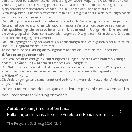
Verhalten oder bei Schäden aus der Verletzung von Leben, Körper und Gesundheit und der
Verletzung wesentlicher Vertragspflichten (Kardinalpflichten) auf die bei Vertragsschluss
typischerweise vorhersehbaren Schäden und im übrigen der Höhe nach auf die
vertragstypischen Durchschnittsschäden begrenzt. Dies gilt auch für mittelbare Folgeschäden
wie insbesondere entgangenen Gewinn.
Die Haftung ist gegenüber Unternehmern außer bei der Verletzung von Leben, Körper und
Gesundheit oder vorsätzlichem oder grob fahrlässigem Verhalten des Betreibers auf die bei
Vertragsschluss typischerweise vorhersehbaren Schäden und im Übrigen der Höhe nach auf
die vertragstypischen Durchschnittsschäden begrenzt. Dies gilt auch für mittelbare Schäden,
insbesondere entgangenen Gewinn.
Die Haftungsbegrenzung der Absätze a bis c gilt sinngemäß auch zugunsten der Mitarbeiter
und Erfüllungsgehilfen des Betreibers.
Ansprüche für eine Haftung aus zwingendem nationalem Recht bleiben unberührt.
6. Änderungsvorbehalt
Der Betreiber ist berechtigt, die Nutzungsbedingungen und die Datenschutzerklärung zu
ändern. Die Änderung wird dem Nutzer per E-Mail mitgeteilt.
Der Nutzer ist berechtigt, den Änderungen zu widersprechen. Im Falle des Widerspruchs
erlischt das zwischen dem Betreiber und dem Nutzer bestehende Vertragsverhältnis mit
sofortiger Wirkung.
Die Änderungen gelten als anerkannt und verbindlich, wenn der Nutzer den Änderungen
zugestimmt hat.
Informationen über den Umgang mit deinen persönlichen Daten sind in
der Datenschutzerklärung enthalten.
Autobau Youngtimertreffen Jun…
Hallo , Im Juni veranstaltete die Autobau in Romanshorn auf ihrem Gelände ein kleines Youngtimertreffen : https://up.
The Recycler
So 2. Aug 2026, 12:10
,