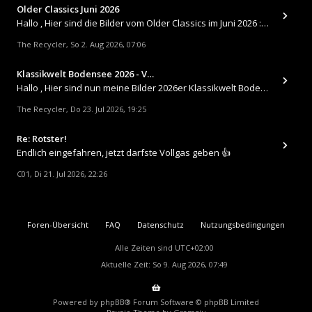
Older Classics Juni 2026
​Hallo , Hier sind die Bilder vom Older Classics im Juni 2026 : https://up.picr.de/51155940wd.jpg https://up.pic
The Recycler
So 2. Aug 2026, 07:06
,
Klassikwelt Bodensee 2026 - V…
Hallo , Hier sind nun meine Bilder 2026er Klassikwelt Bodensee 😀 https://up.picr.de/51125547rb.jpg https://up.pi
The Recycler
Do 23. Jul 2026, 19:25
,
Re: Rotster!
Endlich eingefahren, jetzt darfste Vollgas geben 👍
C01
Di 21. Jul 2026, 22:26
,
Foren-Übersicht
FAQ
Datenschutz
Nutzungsbedingungen
Alle Zeiten sind
UTC+02:00
Aktuelle Zeit: So 9. Aug 2026, 07:49
Powered by
phpBB
® Forum Software © phpBB Limited