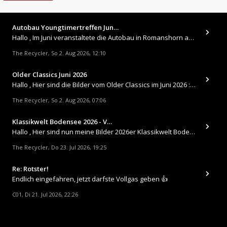
Autobau Youngtimertreffen Jun…
Hallo , Im Juni veranstaltete die Autobau in Romanshorn auf ihrem Gelände ein kleines Youngtimertreffen : https://up.
The Recycler
So 2. Aug 2026, 12:10
,
Older Classics Juni 2026
​Hallo , Hier sind die Bilder vom Older Classics im Juni 2026 : https://up.picr.de/51155940wd.jpg https://up.pic
The Recycler
So 2. Aug 2026, 07:06
,
Klassikwelt Bodensee 2026 - V…
Hallo , Hier sind nun meine Bilder 2026er Klassikwelt Bodensee 😀 https://up.picr.de/51125547rb.jpg https://up.pi
The Recycler
Do 23. Jul 2026, 19:25
,
Re: Rotster!
Endlich eingefahren, jetzt darfste Vollgas geben 👍
C01
Di 21. Jul 2026, 22:26
,