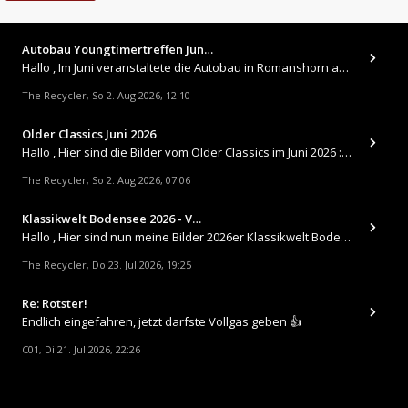
Autobau Youngtimertreffen Jun…
Hallo , Im Juni veranstaltete die Autobau in Romanshorn auf ihrem Gelände ein kleines Youngtimertreffen : https://up.
The Recycler
So 2. Aug 2026, 12:10
,
Older Classics Juni 2026
​Hallo , Hier sind die Bilder vom Older Classics im Juni 2026 : https://up.picr.de/51155940wd.jpg https://up.pic
The Recycler
So 2. Aug 2026, 07:06
,
Klassikwelt Bodensee 2026 - V…
Hallo , Hier sind nun meine Bilder 2026er Klassikwelt Bodensee 😀 https://up.picr.de/51125547rb.jpg https://up.pi
The Recycler
Do 23. Jul 2026, 19:25
,
Re: Rotster!
Endlich eingefahren, jetzt darfste Vollgas geben 👍
C01
Di 21. Jul 2026, 22:26
,