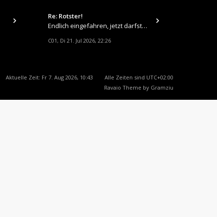
Re: Rotster!
tps://up.pi
Endlich eingefahren, jetzt darfste Vollgas geben 👍
C01
Di 21. Jul 2026, 22:26
,
Aktuelle Zeit: Fr 7. Aug 2026, 10:43
Alle Zeiten sind
UTC+02:00
Ravaio Theme by
Gramziu