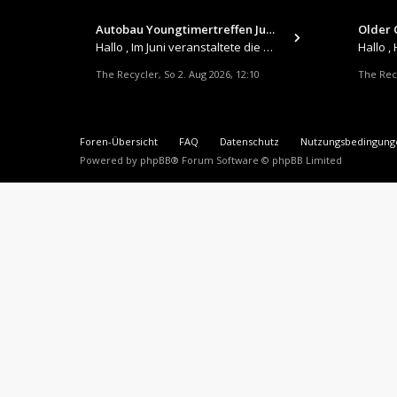
Autobau Youngtimertreffen Jun…
Older C
Hallo , Im Juni veranstaltete die Autobau in Romanshorn auf ihrem Gelände ein kleines Youngtimertreffen : https://up.
The Recycler
So 2. Aug 2026, 12:10
The Rec
,
Foren-Übersicht
FAQ
Datenschutz
Nutzungsbedingung
Powered by
phpBB
® Forum Software © phpBB Limited