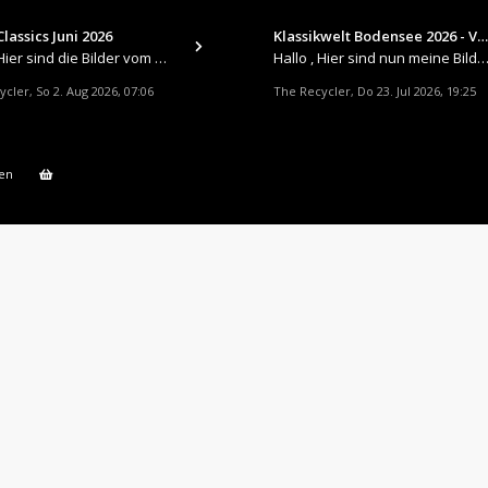
lassics Juni 2026
Klassikwelt Bodensee 2026 - V…
​Hallo , Hier sind die Bilder vom Older Classics im Juni 2026 : https://up.picr.de/51155940wd.jpg https://up.pic
Hallo , Hier sind nun meine Bilder 2026er Klassikwelt Bodensee 😀 https://up.picr.de/51125547rb.jpg ht
ycler
So 2. Aug 2026, 07:06
The Recycler
Do 23. Jul 2026, 19:25
,
,
en