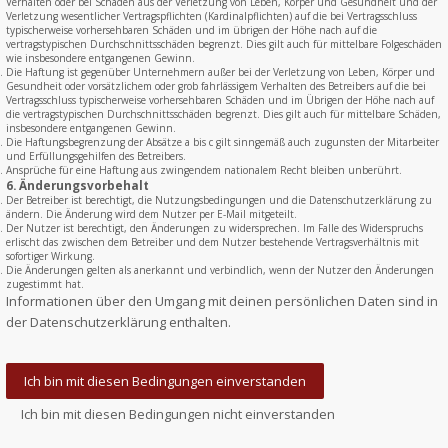
Verhalten oder bei Schäden aus der Verletzung von Leben, Körper und Gesundheit und der
Verletzung wesentlicher Vertragspflichten (Kardinalpflichten) auf die bei Vertragsschluss
typischerweise vorhersehbaren Schäden und im übrigen der Höhe nach auf die
vertragstypischen Durchschnittsschäden begrenzt. Dies gilt auch für mittelbare Folgeschäden
wie insbesondere entgangenen Gewinn.
Die Haftung ist gegenüber Unternehmern außer bei der Verletzung von Leben, Körper und
Gesundheit oder vorsätzlichem oder grob fahrlässigem Verhalten des Betreibers auf die bei
Vertragsschluss typischerweise vorhersehbaren Schäden und im Übrigen der Höhe nach auf
die vertragstypischen Durchschnittsschäden begrenzt. Dies gilt auch für mittelbare Schäden,
insbesondere entgangenen Gewinn.
Die Haftungsbegrenzung der Absätze a bis c gilt sinngemäß auch zugunsten der Mitarbeiter
und Erfüllungsgehilfen des Betreibers.
Ansprüche für eine Haftung aus zwingendem nationalem Recht bleiben unberührt.
6. Änderungsvorbehalt
Der Betreiber ist berechtigt, die Nutzungsbedingungen und die Datenschutzerklärung zu
ändern. Die Änderung wird dem Nutzer per E-Mail mitgeteilt.
Der Nutzer ist berechtigt, den Änderungen zu widersprechen. Im Falle des Widerspruchs
erlischt das zwischen dem Betreiber und dem Nutzer bestehende Vertragsverhältnis mit
sofortiger Wirkung.
Die Änderungen gelten als anerkannt und verbindlich, wenn der Nutzer den Änderungen
zugestimmt hat.
Informationen über den Umgang mit deinen persönlichen Daten sind in
der Datenschutzerklärung enthalten.