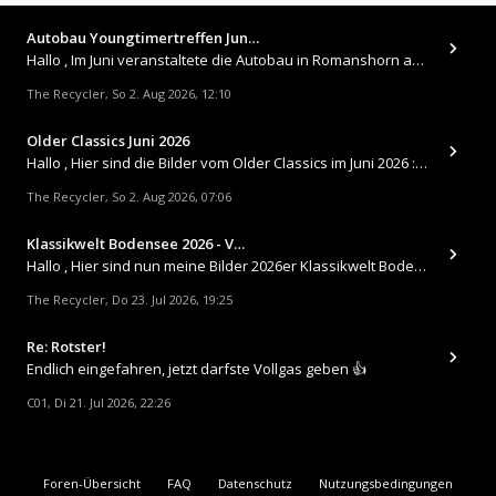
Autobau Youngtimertreffen Jun…
Hallo , Im Juni veranstaltete die Autobau in Romanshorn auf ihrem Gelände ein kleines Youngtimertreffen : https://up.
The Recycler
So 2. Aug 2026, 12:10
,
Older Classics Juni 2026
​Hallo , Hier sind die Bilder vom Older Classics im Juni 2026 : https://up.picr.de/51155940wd.jpg https://up.pic
The Recycler
So 2. Aug 2026, 07:06
,
Klassikwelt Bodensee 2026 - V…
Hallo , Hier sind nun meine Bilder 2026er Klassikwelt Bodensee 😀 https://up.picr.de/51125547rb.jpg https://up.pi
The Recycler
Do 23. Jul 2026, 19:25
,
Re: Rotster!
Endlich eingefahren, jetzt darfste Vollgas geben 👍
C01
Di 21. Jul 2026, 22:26
,
Foren-Übersicht
FAQ
Datenschutz
Nutzungsbedingungen