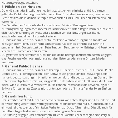
Nutzungsvertrages bestehen.
3. Pflichten des Nutzers
Du erklärst mit der Erstellung eines Beitrags, dass er keine Inhalte enthält, die gegen
geltendes Recht oder die guten Sitten verstoßen. Du erklärst insbesondere, dass du das
Recht besitzt, die in deinen Beiträgen verwendeten Links und Bilder zu setzen bzw. zu
verwenden.
Der Betreiber des Boards übt das Hausrecht aus. Bei Verstößen gegen diese
Nutzungsbedingungen oder anderer im Board veröffentlichten Regeln kann der Betreiber
dich nach Abmahnung zeitweise oder dauerhaft von der Nutzung dieses Boards
ausschließen und dir ein Hausverbot erteilen.
Du nimmst zur Kenntnis, dass der Betreiber keine Verantwortung für die Inhalte von
Beiträgen übernimmt, die er nicht selbst erstellt hat oder die er nicht zur Kenntnis
genommen hat. Du gestattest dem Betreiber, dein Benutzerkonto, Beiträge und Funktionen
jederzeit zu löschen oder zu sperren.
Du gestattest dem Betreiber darüber hinaus, deine Beiträge abzuändern, sofern sie gegen
o. g. Regeln verstoßen oder geeignet sind, dem Betreiber oder einem Dritten Schaden
zuzufügen.
4. General Public License
Du nimmst zur Kenntnis, dass es sich bei phpBB um eine unter der „
GNU General Public
License v2
“ (GPL) bereitgestellten Foren-Software von phpBB Limited (www.phpbb.com)
handelt; deutschsprachige Informationen werden durch die deutschsprachige Community
unter www.phpbb.de zur Verfügung gestellt. Beide haben keinen Einfluss auf die Art und
Weise, wie die Software verwendet wird. Sie können insbesondere die Verwendung der
Software für bestimmte Zwecke nicht untersagen oder auf Inhalte fremder Foren Einfluss
nehmen.
5. Gewährleistung
Der Betreiber haftet mit Ausnahme der Verletzung von Leben, Körper und Gesundheit und
der Verletzung wesentlicher Vertragspflichten (Kardinalpflichten) nur für Schäden, die auf
ein vorsätzliches oder grob fahrlässiges Verhalten zurückzuführen sind. Dies gilt auch für
mittelbare Folgeschäden wie insbesondere entgangenen Gewinn.
Die Haftung ist gegenüber Verbrauchern außer bei vorsätzlichem oder grob fahrlässigem