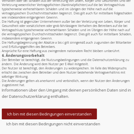
Verhalten oder bei Schäden aus der Verletzung von Leben, Körper und Gesundheit und der
Verletzung wesentlicher Vertragspflichten (Kardinalpflichten) auf die bei Vertragsschluss
typischerweise vorhersehbaren Schäden und im übrigen der Höhe nach auf die
vertragstypischen Durchschnittsschäden begrenzt. Dies gilt auch für mittelbare Folgeschäden
wie insbesondere entgangenen Gewinn.
Die Haftung ist gegenüber Unternehmern außer bei der Verletzung von Leben, Körper und
Gesundheit oder vorsätzlichem oder grob fahrlässigem Verhalten des Betreibers auf die bei
Vertragsschluss typischerweise vorhersehbaren Schäden und im Übrigen der Höhe nach auf
die vertragstypischen Durchschnittsschäden begrenzt. Dies gilt auch für mittelbare Schäden,
insbesondere entgangenen Gewinn.
Die Haftungsbegrenzung der Absätze a bis c gilt sinngemäß auch zugunsten der Mitarbeiter
und Erfüllungsgehilfen des Betreibers.
Ansprüche für eine Haftung aus zwingendem nationalem Recht bleiben unberührt.
6. Änderungsvorbehalt
Der Betreiber ist berechtigt, die Nutzungsbedingungen und die Datenschutzerklärung zu
ändern. Die Änderung wird dem Nutzer per E-Mail mitgeteilt.
Der Nutzer ist berechtigt, den Änderungen zu widersprechen. Im Falle des Widerspruchs
erlischt das zwischen dem Betreiber und dem Nutzer bestehende Vertragsverhältnis mit
sofortiger Wirkung.
Die Änderungen gelten als anerkannt und verbindlich, wenn der Nutzer den Änderungen
zugestimmt hat.
Informationen über den Umgang mit deinen persönlichen Daten sind in
der Datenschutzerklärung enthalten.