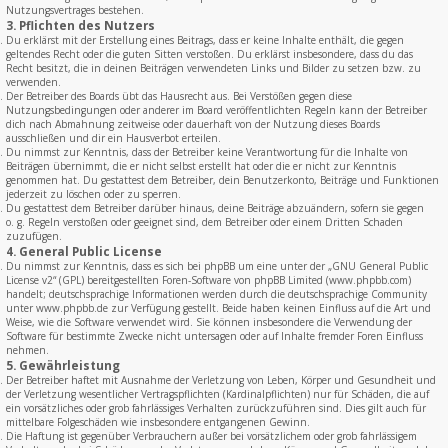
Nutzungsvertrages bestehen.
3. Pflichten des Nutzers
Du erklärst mit der Erstellung eines Beitrags, dass er keine Inhalte enthält, die gegen
geltendes Recht oder die guten Sitten verstoßen. Du erklärst insbesondere, dass du das
Recht besitzt, die in deinen Beiträgen verwendeten Links und Bilder zu setzen bzw. zu
verwenden.
Der Betreiber des Boards übt das Hausrecht aus. Bei Verstößen gegen diese
Nutzungsbedingungen oder anderer im Board veröffentlichten Regeln kann der Betreiber
dich nach Abmahnung zeitweise oder dauerhaft von der Nutzung dieses Boards
ausschließen und dir ein Hausverbot erteilen.
Du nimmst zur Kenntnis, dass der Betreiber keine Verantwortung für die Inhalte von
Beiträgen übernimmt, die er nicht selbst erstellt hat oder die er nicht zur Kenntnis
genommen hat. Du gestattest dem Betreiber, dein Benutzerkonto, Beiträge und Funktionen
jederzeit zu löschen oder zu sperren.
Du gestattest dem Betreiber darüber hinaus, deine Beiträge abzuändern, sofern sie gegen
o. g. Regeln verstoßen oder geeignet sind, dem Betreiber oder einem Dritten Schaden
zuzufügen.
4. General Public License
Du nimmst zur Kenntnis, dass es sich bei phpBB um eine unter der „
GNU General Public
License v2
“ (GPL) bereitgestellten Foren-Software von phpBB Limited (www.phpbb.com)
handelt; deutschsprachige Informationen werden durch die deutschsprachige Community
unter www.phpbb.de zur Verfügung gestellt. Beide haben keinen Einfluss auf die Art und
Weise, wie die Software verwendet wird. Sie können insbesondere die Verwendung der
Software für bestimmte Zwecke nicht untersagen oder auf Inhalte fremder Foren Einfluss
nehmen.
5. Gewährleistung
Der Betreiber haftet mit Ausnahme der Verletzung von Leben, Körper und Gesundheit und
der Verletzung wesentlicher Vertragspflichten (Kardinalpflichten) nur für Schäden, die auf
ein vorsätzliches oder grob fahrlässiges Verhalten zurückzuführen sind. Dies gilt auch für
mittelbare Folgeschäden wie insbesondere entgangenen Gewinn.
Die Haftung ist gegenüber Verbrauchern außer bei vorsätzlichem oder grob fahrlässigem