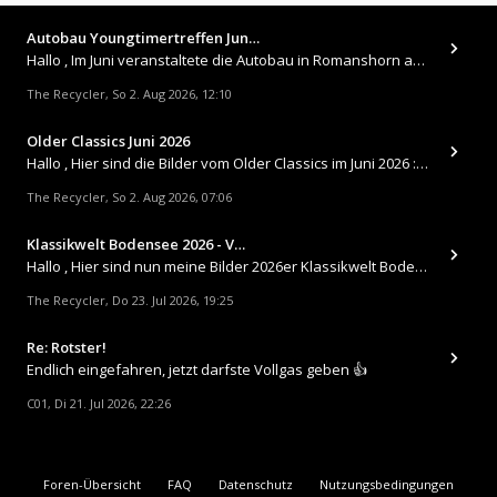
Autobau Youngtimertreffen Jun…
Hallo , Im Juni veranstaltete die Autobau in Romanshorn auf ihrem Gelände ein kleines Youngtimertreffen : https://up.
The Recycler
So 2. Aug 2026, 12:10
,
Older Classics Juni 2026
​Hallo , Hier sind die Bilder vom Older Classics im Juni 2026 : https://up.picr.de/51155940wd.jpg https://up.pic
The Recycler
So 2. Aug 2026, 07:06
,
Klassikwelt Bodensee 2026 - V…
Hallo , Hier sind nun meine Bilder 2026er Klassikwelt Bodensee 😀 https://up.picr.de/51125547rb.jpg https://up.pi
The Recycler
Do 23. Jul 2026, 19:25
,
Re: Rotster!
Endlich eingefahren, jetzt darfste Vollgas geben 👍
C01
Di 21. Jul 2026, 22:26
,
Foren-Übersicht
FAQ
Datenschutz
Nutzungsbedingungen