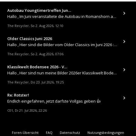
Autobau Youngtimertreffen Jun…
Hallo , Im Juni veranstaltete die Autobau in Romanshorn auf ihrem Gelände ein kleines Youngtimertreffen : https://up.
The Recycler
So 2. Aug 2026, 12:10
,
Older Classics Juni 2026
​Hallo , Hier sind die Bilder vom Older Classics im Juni 2026 : https://up.picr.de/51155940wd.jpg https://up.pic
The Recycler
So 2. Aug 2026, 07:06
,
Klassikwelt Bodensee 2026 - V…
Hallo , Hier sind nun meine Bilder 2026er Klassikwelt Bodensee 😀 https://up.picr.de/51125547rb.jpg https://up.pi
The Recycler
Do 23. Jul 2026, 19:25
,
Re: Rotster!
Endlich eingefahren, jetzt darfste Vollgas geben 👍
C01
Di 21. Jul 2026, 22:26
,
Foren-Übersicht
FAQ
Datenschutz
Nutzungsbedingungen