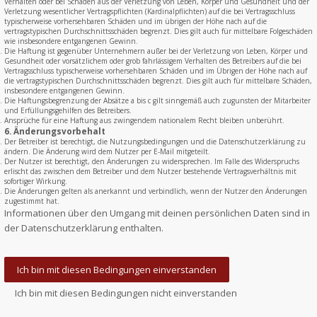
Verhalten oder bei Schäden aus der Verletzung von Leben, Körper und Gesundheit und der
Verletzung wesentlicher Vertragspflichten (Kardinalpflichten) auf die bei Vertragsschluss
typischerweise vorhersehbaren Schäden und im übrigen der Höhe nach auf die
vertragstypischen Durchschnittsschäden begrenzt. Dies gilt auch für mittelbare Folgeschäden
wie insbesondere entgangenen Gewinn.
Die Haftung ist gegenüber Unternehmern außer bei der Verletzung von Leben, Körper und
Gesundheit oder vorsätzlichem oder grob fahrlässigem Verhalten des Betreibers auf die bei
Vertragsschluss typischerweise vorhersehbaren Schäden und im Übrigen der Höhe nach auf
die vertragstypischen Durchschnittsschäden begrenzt. Dies gilt auch für mittelbare Schäden,
insbesondere entgangenen Gewinn.
Die Haftungsbegrenzung der Absätze a bis c gilt sinngemäß auch zugunsten der Mitarbeiter
und Erfüllungsgehilfen des Betreibers.
Ansprüche für eine Haftung aus zwingendem nationalem Recht bleiben unberührt.
6. Änderungsvorbehalt
Der Betreiber ist berechtigt, die Nutzungsbedingungen und die Datenschutzerklärung zu
ändern. Die Änderung wird dem Nutzer per E-Mail mitgeteilt.
Der Nutzer ist berechtigt, den Änderungen zu widersprechen. Im Falle des Widerspruchs
erlischt das zwischen dem Betreiber und dem Nutzer bestehende Vertragsverhältnis mit
sofortiger Wirkung.
Die Änderungen gelten als anerkannt und verbindlich, wenn der Nutzer den Änderungen
zugestimmt hat.
Informationen über den Umgang mit deinen persönlichen Daten sind in
der Datenschutzerklärung enthalten.