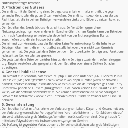
Nutzungsvertrages bestehen.
3. Pflichten des Nutzers
Du erklärst mit der Erstellung eines Beitrags, dass er keine Inhalte enthält, die gegen
geltendes Recht oder die guten Sitten verstoßen. Du erklärst insbesondere, dass du das
Recht besitzt, die in deinen Beiträgen verwendeten Links und Bilder zu setzen bzw. zu
verwenden.
Der Betreiber des Boards übt das Hausrecht aus. Bei Verstößen gegen diese
Nutzungsbedingungen oder anderer im Board veröffentlichten Regeln kann der Betreiber
dich nach Abmahnung zeitweise oder dauerhaft von der Nutzung dieses Boards
ausschließen und dir ein Hausverbot erteilen.
Du nimmst zur Kenntnis, dass der Betreiber keine Verantwortung für die Inhalte von
Beiträgen übernimmt, die er nicht selbst erstellt hat oder die er nicht zur Kenntnis
genommen hat. Du gestattest dem Betreiber, dein Benutzerkonto, Beiträge und Funktionen
jederzeit zu löschen oder zu sperren.
Du gestattest dem Betreiber darüber hinaus, deine Beiträge abzuändern, sofern sie gegen
o. g. Regeln verstoßen oder geeignet sind, dem Betreiber oder einem Dritten Schaden
zuzufügen.
4. General Public License
Du nimmst zur Kenntnis, dass es sich bei phpBB um eine unter der „
GNU General Public
License v2
“ (GPL) bereitgestellten Foren-Software von phpBB Limited (www.phpbb.com)
handelt; deutschsprachige Informationen werden durch die deutschsprachige Community
unter www.phpbb.de zur Verfügung gestellt. Beide haben keinen Einfluss auf die Art und
Weise, wie die Software verwendet wird. Sie können insbesondere die Verwendung der
Software für bestimmte Zwecke nicht untersagen oder auf Inhalte fremder Foren Einfluss
nehmen.
5. Gewährleistung
Der Betreiber haftet mit Ausnahme der Verletzung von Leben, Körper und Gesundheit und
der Verletzung wesentlicher Vertragspflichten (Kardinalpflichten) nur für Schäden, die auf
ein vorsätzliches oder grob fahrlässiges Verhalten zurückzuführen sind. Dies gilt auch für
mittelbare Folgeschäden wie insbesondere entgangenen Gewinn.
Die Haftung ist gegenüber Verbrauchern außer bei vorsätzlichem oder grob fahrlässigem