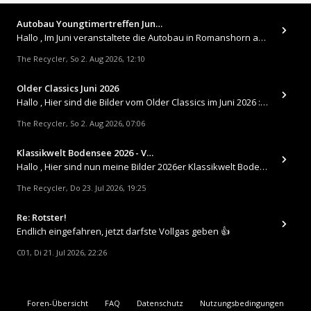
Autobau Youngtimertreffen Jun…
Hallo , Im Juni veranstaltete die Autobau in Romanshorn auf ihrem Gelände ein kleines Youngtimertreffen : https://up.
The Recycler
So 2. Aug 2026, 12:10
,
Older Classics Juni 2026
​Hallo , Hier sind die Bilder vom Older Classics im Juni 2026 : https://up.picr.de/51155940wd.jpg https://up.pic
The Recycler
So 2. Aug 2026, 07:06
,
Klassikwelt Bodensee 2026 - V…
Hallo , Hier sind nun meine Bilder 2026er Klassikwelt Bodensee 😀 https://up.picr.de/51125547rb.jpg https://up.pi
The Recycler
Do 23. Jul 2026, 19:25
,
Re: Rotster!
Endlich eingefahren, jetzt darfste Vollgas geben 👍
C01
Di 21. Jul 2026, 22:26
,
Foren-Übersicht
FAQ
Datenschutz
Nutzungsbedingungen