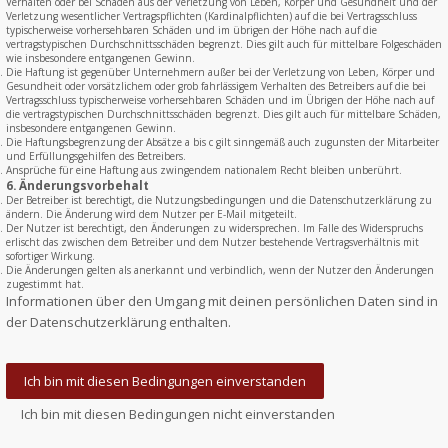
Verhalten oder bei Schäden aus der Verletzung von Leben, Körper und Gesundheit und der
Verletzung wesentlicher Vertragspflichten (Kardinalpflichten) auf die bei Vertragsschluss
typischerweise vorhersehbaren Schäden und im übrigen der Höhe nach auf die
vertragstypischen Durchschnittsschäden begrenzt. Dies gilt auch für mittelbare Folgeschäden
wie insbesondere entgangenen Gewinn.
Die Haftung ist gegenüber Unternehmern außer bei der Verletzung von Leben, Körper und
Gesundheit oder vorsätzlichem oder grob fahrlässigem Verhalten des Betreibers auf die bei
Vertragsschluss typischerweise vorhersehbaren Schäden und im Übrigen der Höhe nach auf
die vertragstypischen Durchschnittsschäden begrenzt. Dies gilt auch für mittelbare Schäden,
insbesondere entgangenen Gewinn.
Die Haftungsbegrenzung der Absätze a bis c gilt sinngemäß auch zugunsten der Mitarbeiter
und Erfüllungsgehilfen des Betreibers.
Ansprüche für eine Haftung aus zwingendem nationalem Recht bleiben unberührt.
6. Änderungsvorbehalt
Der Betreiber ist berechtigt, die Nutzungsbedingungen und die Datenschutzerklärung zu
ändern. Die Änderung wird dem Nutzer per E-Mail mitgeteilt.
Der Nutzer ist berechtigt, den Änderungen zu widersprechen. Im Falle des Widerspruchs
erlischt das zwischen dem Betreiber und dem Nutzer bestehende Vertragsverhältnis mit
sofortiger Wirkung.
Die Änderungen gelten als anerkannt und verbindlich, wenn der Nutzer den Änderungen
zugestimmt hat.
Informationen über den Umgang mit deinen persönlichen Daten sind in
der Datenschutzerklärung enthalten.