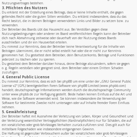
Nutzungsvertrages bestehen.
3. Pflichten des Nutzers
Du erklärst mit der Erstellung eines Beitrags, dass er keine Inhalte enthält, die gegen
geltendes Recht oder die guten Sitten verstoßen. Du erklärst insbesondere, dass du das
Recht besitzt, die in deinen Beiträgen verwendeten Links und Bilder zu setzen bzw. zu
verwenden.
Der Betreiber des Boards übt das Hausrecht aus. Bei Verstößen gegen diese
Nutzungsbedingungen oder anderer im Board veröffentlichten Regeln kann der Betreiber
dich nach Abmahnung zeitweise oder dauerhaft von der Nutzung dieses Boards
ausschließen und dir ein Hausverbot erteilen.
Du nimmst zur Kenntnis, dass der Betreiber keine Verantwortung für die Inhalte von
Beiträgen übernimmt, die er nicht selbst erstellt hat oder die er nicht zur Kenntnis
genommen hat. Du gestattest dem Betreiber, dein Benutzerkonto, Beiträge und Funktionen
jederzeit zu löschen oder zu sperren.
Du gestattest dem Betreiber darüber hinaus, deine Beiträge abzuändern, sofern sie gegen
o. g. Regeln verstoßen oder geeignet sind, dem Betreiber oder einem Dritten Schaden
zuzufügen.
4. General Public License
Du nimmst zur Kenntnis, dass es sich bei phpBB um eine unter der „
GNU General Public
License v2
“ (GPL) bereitgestellten Foren-Software von phpBB Limited (www.phpbb.com)
handelt; deutschsprachige Informationen werden durch die deutschsprachige Community
unter www.phpbb.de zur Verfügung gestellt. Beide haben keinen Einfluss auf die Art und
Weise, wie die Software verwendet wird. Sie können insbesondere die Verwendung der
Software für bestimmte Zwecke nicht untersagen oder auf Inhalte fremder Foren Einfluss
nehmen.
5. Gewährleistung
Der Betreiber haftet mit Ausnahme der Verletzung von Leben, Körper und Gesundheit und
der Verletzung wesentlicher Vertragspflichten (Kardinalpflichten) nur für Schäden, die auf
ein vorsätzliches oder grob fahrlässiges Verhalten zurückzuführen sind. Dies gilt auch für
mittelbare Folgeschäden wie insbesondere entgangenen Gewinn.
Die Haftung ist gegenüber Verbrauchern außer bei vorsätzlichem oder grob fahrlässigem