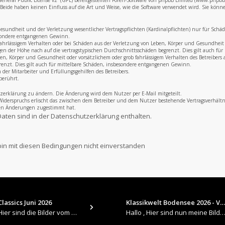
neral Public License v2
“ (GPL) bereitgestellten Foren-Software von phpBB Limited (www.phpb
eide haben keinen Einfluss auf die Art und Weise, wie die Software verwendet wird. Sie könn
undheit und der Verletzung wesentlicher Vertragspflichten (Kardinalpflichten) nur für Schäden,
esondere entgangenen Gewinn.
fahrlässigem Verhalten oder bei Schäden aus der Verletzung von Leben, Körper und Gesundheit u
gen der Höhe nach auf die vertragstypischen Durchschnittsschäden begrenzt. Dies gilt auch f
, Körper und Gesundheit oder vorsätzlichem oder grob fahrlässigem Verhalten des Betreibers a
renzt. Dies gilt auch für mittelbare Schäden, insbesondere entgangenen Gewinn.
der Mitarbeiter und Erfüllungsgehilfen des Betreibers.
berührt.
zerklärung zu ändern. Die Änderung wird dem Nutzer per E-Mail mitgeteilt.
Widerspruchs erlischt das zwischen dem Betreiber und dem Nutzer bestehende Vertragsverhältni
den Änderungen zugestimmt hat.
aten sind in der Datenschutzerklärung enthalten.
lassics Juni 2026
Klassikwelt Bodensee 2026 - V…
​Hallo , Hier sind die Bilder vom Older Classics im Juni 2026 : https://up.picr.de/51155940wd.jpg https://up.pic
Hallo , Hier sind nun meine Bilder 2026er Klassikwelt Bodensee 😀 https://up.picr.de/51125547rb.jpg ht