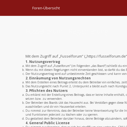
Foren-Übersicht
Fusselforum - Registrierung
Mit dem Zugriff auf „Fusselforum“ („https://fusselforum.d
1. Nutzungsvertrag
Mit dem Zugriff auf „Fusselforum“ (im Folgenden „das Board“) schließt du e
Wenn du mit diesen Regelungen nicht einverstanden bist, so darfst du das B
Der Nutzungsvertrag wird auf unbestimmte Zeit geschlossen und kann von b
2. Einräumung von Nutzungsrechten
Mit dem Erstellen eines Beitrags erteilst du dem Betreiber ein einfaches, 
Das Nutzungsrecht nach Punkt 2, Unterpunkt a bleibt auch nach Kündigu
3. Pflichten des Nutzers
Du erklärst mit der Erstellung eines Beitrags, dass er keine Inhalte enthält
setzen bzw. zu verwenden.
Der Betreiber des Boards übt das Hausrecht aus. Bei Verstößen gegen dies
ausschließen und dir ein Hausverbot erteilen.
Du nimmst zur Kenntnis, dass der Betreiber keine Verantwortung für die Inh
und Funktionen jederzeit zu löschen oder zu sperren.
Du gestattest dem Betreiber darüber hinaus, deine Beiträge abzuändern, sof
4. General Public License