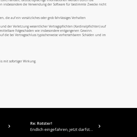
b.com) handelt; deutschsprachige Informationen werden durch die
en insbesondere die Verwendung der Software für bestimmte Zwecke nicht
 die auf ein vorsätzliches oder grob fahrlässiges Verhalten
nd der Verletzung wesentlicher Vertragspflichten (Kardinalpflichten) auf
ür mittelbare Folgeschäden wie insbesondere entgangenen Gewinn.
uf die bei Vertragsschluss typischerweise vorhersehbaren Schäden und im
s mit sofortiger Wirkung.
Re: Rotster!
tps://up.pi
Endlich eingefahren, jetzt darfste Vollgas geben 👍