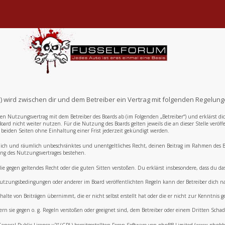
e“) wird zwischen dir und dem Betreiber ein Vertrag mit folgenden Regelun
inen Nutzungsvertrag mit dem Betreiber des Boards ab (im Folgenden „Betreiber“) und erklärst
oard nicht weiter nutzen. Für die Nutzung des Boards gelten jeweils die an dieser Stelle veröf
eiden Seiten ohne Einhaltung einer Frist jederzeit gekündigt werden.
zeitlich und räumlich unbeschränktes und unentgeltliches Recht, deinen Beitrag im Rahmen des
ng des Nutzungsvertrages bestehen.
, die gegen geltendes Recht oder die guten Sitten verstoßen. Du erklärst insbesondere, dass du 
e Nutzungsbedingungen oder anderer im Board veröffentlichten Regeln kann der Betreiber dich
alte von Beiträgen übernimmt, die er nicht selbst erstellt hat oder die er nicht zur Kenntnis
ern sie gegen o. g. Regeln verstoßen oder geeignet sind, dem Betreiber oder einem Dritten Sch