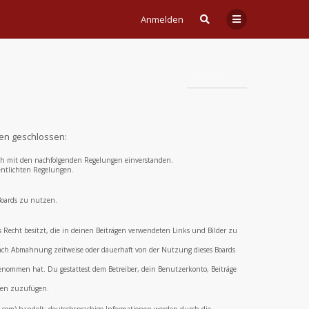
Anmelden
Deutsch (Du)
gen geschlossen:
 dich mit den nachfolgenden Regelungen einverstanden.
fentlichten Regelungen.
 Boards zu nutzen.
das Recht besitzt, die in deinen Beiträgen verwendeten Links und Bilder zu
 nach Abmahnung zeitweise oder dauerhaft von der Nutzung dieses Boards
 genommen hat. Du gestattest dem Betreiber, dein Benutzerkonto, Beiträge
aden zuzufügen.