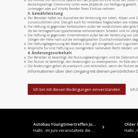
Du nimmst zur Kenntnis, dass es sich bei phpBB um eine unter der „
GNU Ge
deutschsprachige Community unter www.phpbb.de zur Verfügung gestellt. B
untersagen oder auf Inhalte fremder Foren Einfluss nehmen.
5. Gewährleistung
Der Betreiber haftet mit Ausnahme der Verletzung von Leben, Körper und Ges
zurückzuführen sind. Dies gilt auch für mittelbare Folgeschäden wie insb
Die Haftung ist gegenüber Verbrauchern außer bei vorsätzlichem oder grob 
die bei Vertragsschluss typischerweise vorhersehbaren Schäden und im übri
Die Haftung ist gegenüber Unternehmern außer bei der Verletzung von Leben
Übrigen der Höhe nach auf die vertragstypischen Durchschnittsschäden beg
Die Haftungsbegrenzung der Absätze a bis c gilt sinngemäß auch zugunsten 
Ansprüche für eine Haftung aus zwingendem nationalem Recht bleiben un
6. Änderungsvorbehalt
Der Betreiber ist berechtigt, die Nutzungsbedingungen und die Datenschut
Der Nutzer ist berechtigt, den Änderungen zu widersprechen. Im Falle des 
Die Änderungen gelten als anerkannt und verbindlich, wenn der Nutzer 
Informationen über den Umgang mit deinen persönlichen D
Autobau Youngtimertreffen Jun…
Older C
Hallo , Im Juni veranstaltete die Autobau in Romanshorn auf ihrem Gelände ein kleines Youngtimertreffen : https://up.