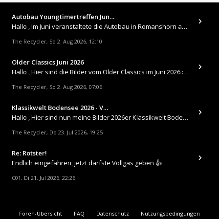
Autobau Youngtimertreffen Jun…
Hallo , Im Juni veranstaltete die Autobau in Romanshorn auf ihrem Gelände ein kleines Youngtimertreffen : https://up.
The Recycler
So 2. Aug 2026, 12:10
,
Older Classics Juni 2026
​Hallo , Hier sind die Bilder vom Older Classics im Juni 2026 : https://up.picr.de/51155940wd.jpg https://up.pic
The Recycler
So 2. Aug 2026, 07:06
,
Klassikwelt Bodensee 2026 - V…
Hallo , Hier sind nun meine Bilder 2026er Klassikwelt Bodensee 😀 https://up.picr.de/51125547rb.jpg https://up.pi
The Recycler
Do 23. Jul 2026, 19:25
,
Re: Rotster!
Endlich eingefahren, jetzt darfste Vollgas geben 👍
C01
Di 21. Jul 2026, 22:26
,
Foren-Übersicht
FAQ
Datenschutz
Nutzungsbedingungen