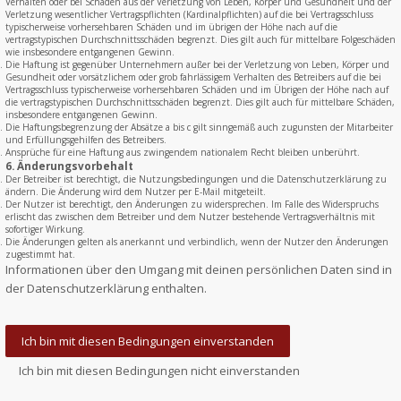
Verhalten oder bei Schäden aus der Verletzung von Leben, Körper und Gesundheit und der
Verletzung wesentlicher Vertragspflichten (Kardinalpflichten) auf die bei Vertragsschluss
typischerweise vorhersehbaren Schäden und im übrigen der Höhe nach auf die
vertragstypischen Durchschnittsschäden begrenzt. Dies gilt auch für mittelbare Folgeschäden
wie insbesondere entgangenen Gewinn.
Die Haftung ist gegenüber Unternehmern außer bei der Verletzung von Leben, Körper und
Gesundheit oder vorsätzlichem oder grob fahrlässigem Verhalten des Betreibers auf die bei
Vertragsschluss typischerweise vorhersehbaren Schäden und im Übrigen der Höhe nach auf
die vertragstypischen Durchschnittsschäden begrenzt. Dies gilt auch für mittelbare Schäden,
insbesondere entgangenen Gewinn.
Die Haftungsbegrenzung der Absätze a bis c gilt sinngemäß auch zugunsten der Mitarbeiter
und Erfüllungsgehilfen des Betreibers.
Ansprüche für eine Haftung aus zwingendem nationalem Recht bleiben unberührt.
6. Änderungsvorbehalt
Der Betreiber ist berechtigt, die Nutzungsbedingungen und die Datenschutzerklärung zu
ändern. Die Änderung wird dem Nutzer per E-Mail mitgeteilt.
Der Nutzer ist berechtigt, den Änderungen zu widersprechen. Im Falle des Widerspruchs
erlischt das zwischen dem Betreiber und dem Nutzer bestehende Vertragsverhältnis mit
sofortiger Wirkung.
Die Änderungen gelten als anerkannt und verbindlich, wenn der Nutzer den Änderungen
zugestimmt hat.
Informationen über den Umgang mit deinen persönlichen Daten sind in
der Datenschutzerklärung enthalten.