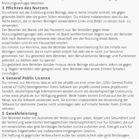
Nutzungsvertrages bestehen.
3. Pflichten des Nutzers
Du erklärst mit der Erstellung eines Beitrags, dass er keine Inhalte enthält, die gegen
geltendes Recht oder die guten Sitten verstoßen. Du erklärst insbesondere, dass du das
Recht besitzt, die in deinen Beiträgen verwendeten Links und Bilder zu setzen bzw. zu
verwenden.
Der Betreiber des Boards übt das Hausrecht aus. Bei Verstößen gegen diese
Nutzungsbedingungen oder anderer im Board veröffentlichten Regeln kann der Betreiber
dich nach Abmahnung zeitweise oder dauerhaft von der Nutzung dieses Boards
ausschließen und dir ein Hausverbot erteilen.
Du nimmst zur Kenntnis, dass der Betreiber keine Verantwortung für die Inhalte von
Beiträgen übernimmt, die er nicht selbst erstellt hat oder die er nicht zur Kenntnis
genommen hat. Du gestattest dem Betreiber, dein Benutzerkonto, Beiträge und Funktionen
jederzeit zu löschen oder zu sperren.
Du gestattest dem Betreiber darüber hinaus, deine Beiträge abzuändern, sofern sie gegen
o. g. Regeln verstoßen oder geeignet sind, dem Betreiber oder einem Dritten Schaden
zuzufügen.
4. General Public License
Du nimmst zur Kenntnis, dass es sich bei phpBB um eine unter der „
GNU General Public
License v2
“ (GPL) bereitgestellten Foren-Software von phpBB Limited (www.phpbb.com)
handelt; deutschsprachige Informationen werden durch die deutschsprachige Community
unter www.phpbb.de zur Verfügung gestellt. Beide haben keinen Einfluss auf die Art und
Weise, wie die Software verwendet wird. Sie können insbesondere die Verwendung der
Software für bestimmte Zwecke nicht untersagen oder auf Inhalte fremder Foren Einfluss
nehmen.
5. Gewährleistung
Der Betreiber haftet mit Ausnahme der Verletzung von Leben, Körper und Gesundheit und
der Verletzung wesentlicher Vertragspflichten (Kardinalpflichten) nur für Schäden, die auf
ein vorsätzliches oder grob fahrlässiges Verhalten zurückzuführen sind. Dies gilt auch für
mittelbare Folgeschäden wie insbesondere entgangenen Gewinn.
Die Haftung ist gegenüber Verbrauchern außer bei vorsätzlichem oder grob fahrlässigem