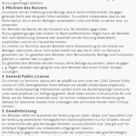
Nutzungsvertrages bestehen.
3. Pflichten des Nutzers
Du erklärst mit der Erstellung eines Beitrags, dass er keine Inhalte enthält, die gegen
geltendes Recht oder die guten Sitten verstoßen. Du erklärst insbesondere, dass du das
Recht besitzt, die in deinen Beiträgen verwendeten Links und Bilder zu setzen bzw. zu
verwenden.
Der Betreiber des Boards übt das Hausrecht aus. Bei Verstößen gegen diese
Nutzungsbedingungen oder anderer im Board veröffentlichten Regeln kann der Betreiber
dich nach Abmahnung zeitweise oder dauerhaft von der Nutzung dieses Boards
ausschließen und dir ein Hausverbot erteilen.
Du nimmst zur Kenntnis, dass der Betreiber keine Verantwortung für die Inhalte von
Beiträgen übernimmt, die er nicht selbst erstellt hat oder die er nicht zur Kenntnis
genommen hat. Du gestattest dem Betreiber, dein Benutzerkonto, Beiträge und Funktionen
jederzeit zu löschen oder zu sperren.
Du gestattest dem Betreiber darüber hinaus, deine Beiträge abzuändern, sofern sie gegen
o. g. Regeln verstoßen oder geeignet sind, dem Betreiber oder einem Dritten Schaden
zuzufügen.
4. General Public License
Du nimmst zur Kenntnis, dass es sich bei phpBB um eine unter der „
GNU General Public
License v2
“ (GPL) bereitgestellten Foren-Software von phpBB Limited (www.phpbb.com)
handelt; deutschsprachige Informationen werden durch die deutschsprachige Community
unter www.phpbb.de zur Verfügung gestellt. Beide haben keinen Einfluss auf die Art und
Weise, wie die Software verwendet wird. Sie können insbesondere die Verwendung der
Software für bestimmte Zwecke nicht untersagen oder auf Inhalte fremder Foren Einfluss
nehmen.
5. Gewährleistung
Der Betreiber haftet mit Ausnahme der Verletzung von Leben, Körper und Gesundheit und
der Verletzung wesentlicher Vertragspflichten (Kardinalpflichten) nur für Schäden, die auf
ein vorsätzliches oder grob fahrlässiges Verhalten zurückzuführen sind. Dies gilt auch für
mittelbare Folgeschäden wie insbesondere entgangenen Gewinn.
Die Haftung ist gegenüber Verbrauchern außer bei vorsätzlichem oder grob fahrlässigem