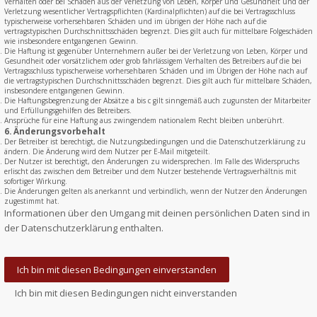
Verhalten oder bei Schäden aus der Verletzung von Leben, Körper und Gesundheit und der
Verletzung wesentlicher Vertragspflichten (Kardinalpflichten) auf die bei Vertragsschluss
typischerweise vorhersehbaren Schäden und im übrigen der Höhe nach auf die
vertragstypischen Durchschnittsschäden begrenzt. Dies gilt auch für mittelbare Folgeschäden
wie insbesondere entgangenen Gewinn.
Die Haftung ist gegenüber Unternehmern außer bei der Verletzung von Leben, Körper und
Gesundheit oder vorsätzlichem oder grob fahrlässigem Verhalten des Betreibers auf die bei
Vertragsschluss typischerweise vorhersehbaren Schäden und im Übrigen der Höhe nach auf
die vertragstypischen Durchschnittsschäden begrenzt. Dies gilt auch für mittelbare Schäden,
insbesondere entgangenen Gewinn.
Die Haftungsbegrenzung der Absätze a bis c gilt sinngemäß auch zugunsten der Mitarbeiter
und Erfüllungsgehilfen des Betreibers.
Ansprüche für eine Haftung aus zwingendem nationalem Recht bleiben unberührt.
6. Änderungsvorbehalt
Der Betreiber ist berechtigt, die Nutzungsbedingungen und die Datenschutzerklärung zu
ändern. Die Änderung wird dem Nutzer per E-Mail mitgeteilt.
Der Nutzer ist berechtigt, den Änderungen zu widersprechen. Im Falle des Widerspruchs
erlischt das zwischen dem Betreiber und dem Nutzer bestehende Vertragsverhältnis mit
sofortiger Wirkung.
Die Änderungen gelten als anerkannt und verbindlich, wenn der Nutzer den Änderungen
zugestimmt hat.
Informationen über den Umgang mit deinen persönlichen Daten sind in
der Datenschutzerklärung enthalten.