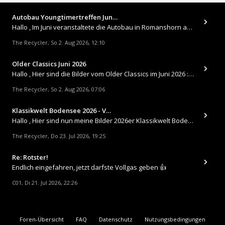
Autobau Youngtimertreffen Jun…
Hallo , Im Juni veranstaltete die Autobau in Romanshorn auf ihrem Gelände ein kleines Youngtimertreffen : https://up.
The Recycler
So 2. Aug 2026, 12:10
,
Older Classics Juni 2026
​Hallo , Hier sind die Bilder vom Older Classics im Juni 2026 : https://up.picr.de/51155940wd.jpg https://up.pic
The Recycler
So 2. Aug 2026, 07:06
,
Klassikwelt Bodensee 2026 - V…
Hallo , Hier sind nun meine Bilder 2026er Klassikwelt Bodensee 😀 https://up.picr.de/51125547rb.jpg https://up.pi
The Recycler
Do 23. Jul 2026, 19:25
,
Re: Rotster!
Endlich eingefahren, jetzt darfste Vollgas geben 👍
C01
Di 21. Jul 2026, 22:26
,
Foren-Übersicht
FAQ
Datenschutz
Nutzungsbedingungen