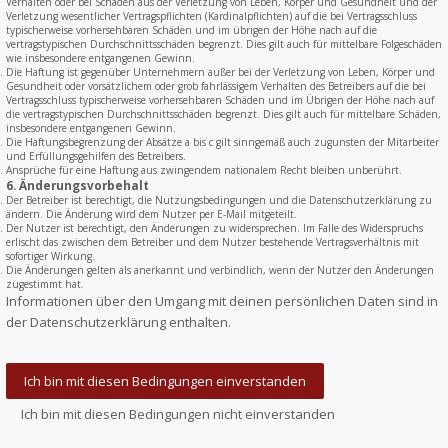
Verhalten oder bei Schäden aus der Verletzung von Leben, Körper und Gesundheit und der
Verletzung wesentlicher Vertragspflichten (Kardinalpflichten) auf die bei Vertragsschluss
typischerweise vorhersehbaren Schäden und im übrigen der Höhe nach auf die
vertragstypischen Durchschnittsschäden begrenzt. Dies gilt auch für mittelbare Folgeschäden
wie insbesondere entgangenen Gewinn.
Die Haftung ist gegenüber Unternehmern außer bei der Verletzung von Leben, Körper und
Gesundheit oder vorsätzlichem oder grob fahrlässigem Verhalten des Betreibers auf die bei
Vertragsschluss typischerweise vorhersehbaren Schäden und im Übrigen der Höhe nach auf
die vertragstypischen Durchschnittsschäden begrenzt. Dies gilt auch für mittelbare Schäden,
insbesondere entgangenen Gewinn.
Die Haftungsbegrenzung der Absätze a bis c gilt sinngemäß auch zugunsten der Mitarbeiter
und Erfüllungsgehilfen des Betreibers.
Ansprüche für eine Haftung aus zwingendem nationalem Recht bleiben unberührt.
6. Änderungsvorbehalt
Der Betreiber ist berechtigt, die Nutzungsbedingungen und die Datenschutzerklärung zu
ändern. Die Änderung wird dem Nutzer per E-Mail mitgeteilt.
Der Nutzer ist berechtigt, den Änderungen zu widersprechen. Im Falle des Widerspruchs
erlischt das zwischen dem Betreiber und dem Nutzer bestehende Vertragsverhältnis mit
sofortiger Wirkung.
Die Änderungen gelten als anerkannt und verbindlich, wenn der Nutzer den Änderungen
zugestimmt hat.
Informationen über den Umgang mit deinen persönlichen Daten sind in
der Datenschutzerklärung enthalten.