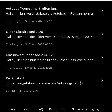
Autobau Youngtimertreffen Jun…
Hallo , Im Juni veranstaltete die Autobau in Romanshorn auf ihrem Gelände ein kleines Youngtimertreffen : https://up.
The Recycler
So 2. Aug 2026, 12:10
,
Older Classics Juni 2026
​Hallo , Hier sind die Bilder vom Older Classics im Juni 2026 : https://up.picr.de/51155940wd.jpg https://up.pic
The Recycler
So 2. Aug 2026, 07:06
,
Klassikwelt Bodensee 2026 - V…
Hallo , Hier sind nun meine Bilder 2026er Klassikwelt Bodensee 😀 https://up.picr.de/51125547rb.jpg https://up.pi
The Recycler
Do 23. Jul 2026, 19:25
,
Re: Rotster!
Endlich eingefahren, jetzt darfste Vollgas geben 👍
C01
Di 21. Jul 2026, 22:26
,
Foren-Übersicht
FAQ
Datenschutz
Nutzungsbedingungen