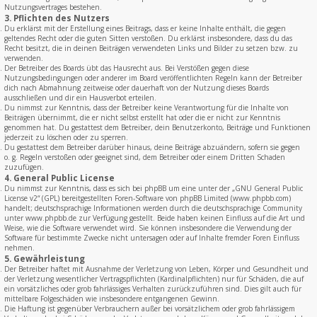
Nutzungsvertrages bestehen.
3. Pflichten des Nutzers
Du erklärst mit der Erstellung eines Beitrags, dass er keine Inhalte enthält, die gegen
geltendes Recht oder die guten Sitten verstoßen. Du erklärst insbesondere, dass du das
Recht besitzt, die in deinen Beiträgen verwendeten Links und Bilder zu setzen bzw. zu
verwenden.
Der Betreiber des Boards übt das Hausrecht aus. Bei Verstößen gegen diese
Nutzungsbedingungen oder anderer im Board veröffentlichten Regeln kann der Betreiber
dich nach Abmahnung zeitweise oder dauerhaft von der Nutzung dieses Boards
ausschließen und dir ein Hausverbot erteilen.
Du nimmst zur Kenntnis, dass der Betreiber keine Verantwortung für die Inhalte von
Beiträgen übernimmt, die er nicht selbst erstellt hat oder die er nicht zur Kenntnis
genommen hat. Du gestattest dem Betreiber, dein Benutzerkonto, Beiträge und Funktionen
jederzeit zu löschen oder zu sperren.
Du gestattest dem Betreiber darüber hinaus, deine Beiträge abzuändern, sofern sie gegen
o. g. Regeln verstoßen oder geeignet sind, dem Betreiber oder einem Dritten Schaden
zuzufügen.
4. General Public License
Du nimmst zur Kenntnis, dass es sich bei phpBB um eine unter der „
GNU General Public
License v2
“ (GPL) bereitgestellten Foren-Software von phpBB Limited (www.phpbb.com)
handelt; deutschsprachige Informationen werden durch die deutschsprachige Community
unter www.phpbb.de zur Verfügung gestellt. Beide haben keinen Einfluss auf die Art und
Weise, wie die Software verwendet wird. Sie können insbesondere die Verwendung der
Software für bestimmte Zwecke nicht untersagen oder auf Inhalte fremder Foren Einfluss
nehmen.
5. Gewährleistung
Der Betreiber haftet mit Ausnahme der Verletzung von Leben, Körper und Gesundheit und
der Verletzung wesentlicher Vertragspflichten (Kardinalpflichten) nur für Schäden, die auf
ein vorsätzliches oder grob fahrlässiges Verhalten zurückzuführen sind. Dies gilt auch für
mittelbare Folgeschäden wie insbesondere entgangenen Gewinn.
Die Haftung ist gegenüber Verbrauchern außer bei vorsätzlichem oder grob fahrlässigem