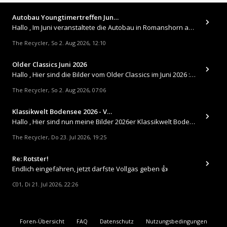
Autobau Youngtimertreffen Jun…
Hallo , Im Juni veranstaltete die Autobau in Romanshorn auf ihrem Gelände ein kleines Youngtimertreffen : https://up.
The Recycler
So 2. Aug 2026, 12:10
,
Older Classics Juni 2026
​Hallo , Hier sind die Bilder vom Older Classics im Juni 2026 : https://up.picr.de/51155940wd.jpg https://up.pic
The Recycler
So 2. Aug 2026, 07:06
,
Klassikwelt Bodensee 2026 - V…
Hallo , Hier sind nun meine Bilder 2026er Klassikwelt Bodensee 😀 https://up.picr.de/51125547rb.jpg https://up.pi
The Recycler
Do 23. Jul 2026, 19:25
,
Re: Rotster!
Endlich eingefahren, jetzt darfste Vollgas geben 👍
C01
Di 21. Jul 2026, 22:26
,
Foren-Übersicht
FAQ
Datenschutz
Nutzungsbedingungen