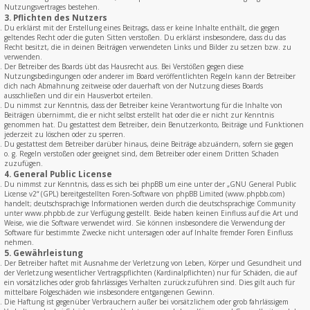
Nutzungsvertrages bestehen.
3. Pflichten des Nutzers
Du erklärst mit der Erstellung eines Beitrags, dass er keine Inhalte enthält, die gegen
geltendes Recht oder die guten Sitten verstoßen. Du erklärst insbesondere, dass du das
Recht besitzt, die in deinen Beiträgen verwendeten Links und Bilder zu setzen bzw. zu
verwenden.
Der Betreiber des Boards übt das Hausrecht aus. Bei Verstößen gegen diese
Nutzungsbedingungen oder anderer im Board veröffentlichten Regeln kann der Betreiber
dich nach Abmahnung zeitweise oder dauerhaft von der Nutzung dieses Boards
ausschließen und dir ein Hausverbot erteilen.
Du nimmst zur Kenntnis, dass der Betreiber keine Verantwortung für die Inhalte von
Beiträgen übernimmt, die er nicht selbst erstellt hat oder die er nicht zur Kenntnis
genommen hat. Du gestattest dem Betreiber, dein Benutzerkonto, Beiträge und Funktionen
jederzeit zu löschen oder zu sperren.
Du gestattest dem Betreiber darüber hinaus, deine Beiträge abzuändern, sofern sie gegen
o. g. Regeln verstoßen oder geeignet sind, dem Betreiber oder einem Dritten Schaden
zuzufügen.
4. General Public License
Du nimmst zur Kenntnis, dass es sich bei phpBB um eine unter der „
GNU General Public
License v2
“ (GPL) bereitgestellten Foren-Software von phpBB Limited (www.phpbb.com)
handelt; deutschsprachige Informationen werden durch die deutschsprachige Community
unter www.phpbb.de zur Verfügung gestellt. Beide haben keinen Einfluss auf die Art und
Weise, wie die Software verwendet wird. Sie können insbesondere die Verwendung der
Software für bestimmte Zwecke nicht untersagen oder auf Inhalte fremder Foren Einfluss
nehmen.
5. Gewährleistung
Der Betreiber haftet mit Ausnahme der Verletzung von Leben, Körper und Gesundheit und
der Verletzung wesentlicher Vertragspflichten (Kardinalpflichten) nur für Schäden, die auf
ein vorsätzliches oder grob fahrlässiges Verhalten zurückzuführen sind. Dies gilt auch für
mittelbare Folgeschäden wie insbesondere entgangenen Gewinn.
Die Haftung ist gegenüber Verbrauchern außer bei vorsätzlichem oder grob fahrlässigem