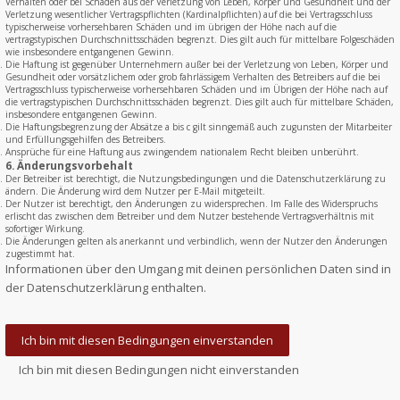
Verhalten oder bei Schäden aus der Verletzung von Leben, Körper und Gesundheit und der
Verletzung wesentlicher Vertragspflichten (Kardinalpflichten) auf die bei Vertragsschluss
typischerweise vorhersehbaren Schäden und im übrigen der Höhe nach auf die
vertragstypischen Durchschnittsschäden begrenzt. Dies gilt auch für mittelbare Folgeschäden
wie insbesondere entgangenen Gewinn.
Die Haftung ist gegenüber Unternehmern außer bei der Verletzung von Leben, Körper und
Gesundheit oder vorsätzlichem oder grob fahrlässigem Verhalten des Betreibers auf die bei
Vertragsschluss typischerweise vorhersehbaren Schäden und im Übrigen der Höhe nach auf
die vertragstypischen Durchschnittsschäden begrenzt. Dies gilt auch für mittelbare Schäden,
insbesondere entgangenen Gewinn.
Die Haftungsbegrenzung der Absätze a bis c gilt sinngemäß auch zugunsten der Mitarbeiter
und Erfüllungsgehilfen des Betreibers.
Ansprüche für eine Haftung aus zwingendem nationalem Recht bleiben unberührt.
6. Änderungsvorbehalt
Der Betreiber ist berechtigt, die Nutzungsbedingungen und die Datenschutzerklärung zu
ändern. Die Änderung wird dem Nutzer per E-Mail mitgeteilt.
Der Nutzer ist berechtigt, den Änderungen zu widersprechen. Im Falle des Widerspruchs
erlischt das zwischen dem Betreiber und dem Nutzer bestehende Vertragsverhältnis mit
sofortiger Wirkung.
Die Änderungen gelten als anerkannt und verbindlich, wenn der Nutzer den Änderungen
zugestimmt hat.
Informationen über den Umgang mit deinen persönlichen Daten sind in
der Datenschutzerklärung enthalten.