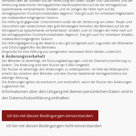
Verhalten oder bei Schäden aus der Verletzung von Leben, Körper und Gesundheit und der
Verletzung wesentlicher Vertragspflichten (Kardinalpflichten) auf die bei Vertragsschluss
typischerweise vorhersehbaren Schäden und im übrigen der Höhe nach auf die
vertragstypischen Durchschnittsschäden begrenzt. Dies gilt auch für mittelbare Folgeschäden
wie insbesondere entgangenen Gewinn.
Die Haftung ist gegenüber Unternehmern außer bei der Verletzung von Leben, Körper und
Gesundheit oder vorsätzlichem oder grob fahrlässigem Verhalten des Betreibers auf die bei
Vertragsschluss typischerweise vorhersehbaren Schäden und im Übrigen der Höhe nach auf
die vertragstypischen Durchschnittsschäden begrenzt. Dies gilt auch für mittelbare Schäden,
insbesondere entgangenen Gewinn.
Die Haftungsbegrenzung der Absätze a bis c gilt sinngemäß auch zugunsten der Mitarbeiter
und Erfüllungsgehilfen des Betreibers.
Ansprüche für eine Haftung aus zwingendem nationalem Recht bleiben unberührt.
6. Änderungsvorbehalt
Der Betreiber ist berechtigt, die Nutzungsbedingungen und die Datenschutzerklärung zu
ändern. Die Änderung wird dem Nutzer per E-Mail mitgeteilt.
Der Nutzer ist berechtigt, den Änderungen zu widersprechen. Im Falle des Widerspruchs
erlischt das zwischen dem Betreiber und dem Nutzer bestehende Vertragsverhältnis mit
sofortiger Wirkung.
Die Änderungen gelten als anerkannt und verbindlich, wenn der Nutzer den Änderungen
zugestimmt hat.
Informationen über den Umgang mit deinen persönlichen Daten sind in
der Datenschutzerklärung enthalten.