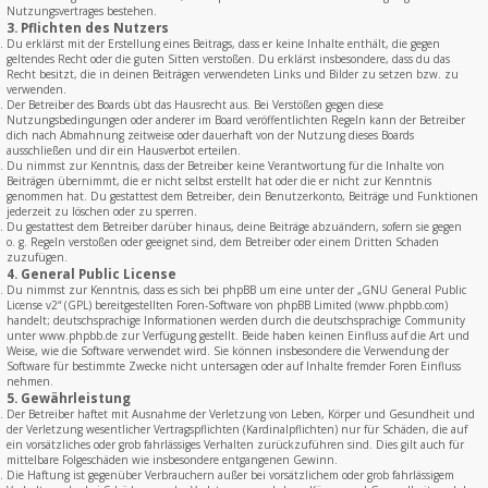
Nutzungsvertrages bestehen.
3. Pflichten des Nutzers
Du erklärst mit der Erstellung eines Beitrags, dass er keine Inhalte enthält, die gegen
geltendes Recht oder die guten Sitten verstoßen. Du erklärst insbesondere, dass du das
Recht besitzt, die in deinen Beiträgen verwendeten Links und Bilder zu setzen bzw. zu
verwenden.
Der Betreiber des Boards übt das Hausrecht aus. Bei Verstößen gegen diese
Nutzungsbedingungen oder anderer im Board veröffentlichten Regeln kann der Betreiber
dich nach Abmahnung zeitweise oder dauerhaft von der Nutzung dieses Boards
ausschließen und dir ein Hausverbot erteilen.
Du nimmst zur Kenntnis, dass der Betreiber keine Verantwortung für die Inhalte von
Beiträgen übernimmt, die er nicht selbst erstellt hat oder die er nicht zur Kenntnis
genommen hat. Du gestattest dem Betreiber, dein Benutzerkonto, Beiträge und Funktionen
jederzeit zu löschen oder zu sperren.
Du gestattest dem Betreiber darüber hinaus, deine Beiträge abzuändern, sofern sie gegen
o. g. Regeln verstoßen oder geeignet sind, dem Betreiber oder einem Dritten Schaden
zuzufügen.
4. General Public License
Du nimmst zur Kenntnis, dass es sich bei phpBB um eine unter der „
GNU General Public
License v2
“ (GPL) bereitgestellten Foren-Software von phpBB Limited (www.phpbb.com)
handelt; deutschsprachige Informationen werden durch die deutschsprachige Community
unter www.phpbb.de zur Verfügung gestellt. Beide haben keinen Einfluss auf die Art und
Weise, wie die Software verwendet wird. Sie können insbesondere die Verwendung der
Software für bestimmte Zwecke nicht untersagen oder auf Inhalte fremder Foren Einfluss
nehmen.
5. Gewährleistung
Der Betreiber haftet mit Ausnahme der Verletzung von Leben, Körper und Gesundheit und
der Verletzung wesentlicher Vertragspflichten (Kardinalpflichten) nur für Schäden, die auf
ein vorsätzliches oder grob fahrlässiges Verhalten zurückzuführen sind. Dies gilt auch für
mittelbare Folgeschäden wie insbesondere entgangenen Gewinn.
Die Haftung ist gegenüber Verbrauchern außer bei vorsätzlichem oder grob fahrlässigem