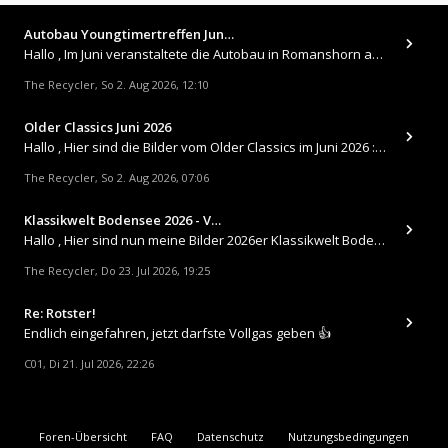
Autobau Youngtimertreffen Jun…
Hallo , Im Juni veranstaltete die Autobau in Romanshorn auf ihrem Gelände ein kleines Youngtimertreffen : https://up.
The Recycler
So 2. Aug 2026, 12:10
,
Older Classics Juni 2026
​Hallo , Hier sind die Bilder vom Older Classics im Juni 2026 : https://up.picr.de/51155940wd.jpg https://up.pic
The Recycler
So 2. Aug 2026, 07:06
,
Klassikwelt Bodensee 2026 - V…
Hallo , Hier sind nun meine Bilder 2026er Klassikwelt Bodensee 😀 https://up.picr.de/51125547rb.jpg https://up.pi
The Recycler
Do 23. Jul 2026, 19:25
,
Re: Rotster!
Endlich eingefahren, jetzt darfste Vollgas geben 👍
C01
Di 21. Jul 2026, 22:26
,
Foren-Übersicht
FAQ
Datenschutz
Nutzungsbedingungen