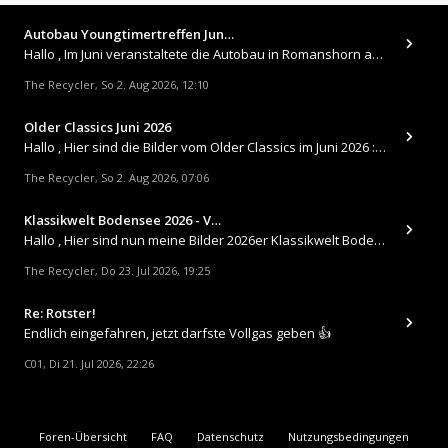
Autobau Youngtimertreffen Jun…
Hallo , Im Juni veranstaltete die Autobau in Romanshorn auf ihrem Gelände ein kleines Youngtimertreffen : https://up.
The Recycler
So 2. Aug 2026, 12:10
,
Older Classics Juni 2026
​Hallo , Hier sind die Bilder vom Older Classics im Juni 2026 : https://up.picr.de/51155940wd.jpg https://up.pic
The Recycler
So 2. Aug 2026, 07:06
,
Klassikwelt Bodensee 2026 - V…
Hallo , Hier sind nun meine Bilder 2026er Klassikwelt Bodensee 😀 https://up.picr.de/51125547rb.jpg https://up.pi
The Recycler
Do 23. Jul 2026, 19:25
,
Re: Rotster!
Endlich eingefahren, jetzt darfste Vollgas geben 👍
C01
Di 21. Jul 2026, 22:26
,
Foren-Übersicht
FAQ
Datenschutz
Nutzungsbedingungen