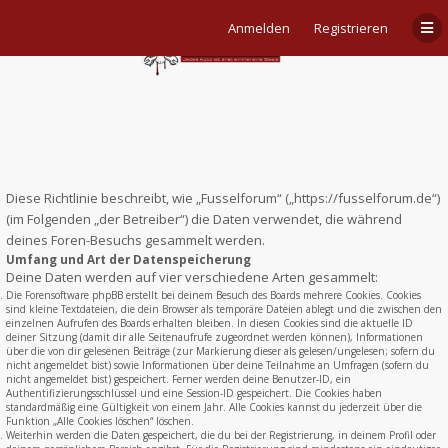
Anmelden
Registrieren
Fusselforum - Datenschutzerklärung
Diese Richtlinie beschreibt, wie „Fusselforum“ („https://fusselforum.de“)
(im Folgenden „der Betreiber“) die Daten verwendet, die während
deines Foren-Besuchs gesammelt werden.
Umfang und Art der Datenspeicherung
Deine Daten werden auf vier verschiedene Arten gesammelt:
Die Forensoftware phpBB erstellt bei deinem Besuch des Boards mehrere Cookies. Cookies
sind kleine Textdateien, die dein Browser als temporäre Dateien ablegt und die zwischen den
einzelnen Aufrufen des Boards erhalten bleiben. In diesen Cookies sind die aktuelle ID
deiner Sitzung (damit dir alle Seitenaufrufe zugeordnet werden können), Informationen
über die von dir gelesenen Beiträge (zur Markierung dieser als gelesen/ungelesen; sofern du
nicht angemeldet bist) sowie Informationen über deine Teilnahme an Umfragen (sofern du
nicht angemeldet bist) gespeichert. Ferner werden deine Benutzer-ID, ein
Authentifizierungsschlüssel und eine Session-ID gespeichert. Die Cookies haben
standardmäßig eine Gültigkeit von einem Jahr. Alle Cookies kannst du jederzeit über die
Funktion „Alle Cookies löschen“ löschen.
Weiterhin werden die Daten gespeichert, die du bei der Registrierung, in deinem Profil oder