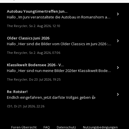
Autobau Youngtimertreffen Jun…
Hallo , Im Juni veranstaltete die Autobau in Romanshorn auf ihrem Gelände ein kleines Youngtimertreffen : https://up.
The Recycler
So 2. Aug 2026, 12:10
,
Older Classics Juni 2026
​Hallo , Hier sind die Bilder vom Older Classics im Juni 2026 : https://up.picr.de/51155940wd.jpg https://up.pic
The Recycler
So 2. Aug 2026, 07:06
,
Klassikwelt Bodensee 2026 - V…
Hallo , Hier sind nun meine Bilder 2026er Klassikwelt Bodensee 😀 https://up.picr.de/51125547rb.jpg https://up.pi
The Recycler
Do 23. Jul 2026, 19:25
,
Re: Rotster!
Endlich eingefahren, jetzt darfste Vollgas geben 👍
C01
Di 21. Jul 2026, 22:26
,
Foren-Übersicht
FAQ
Datenschutz
Nutzungsbedingungen