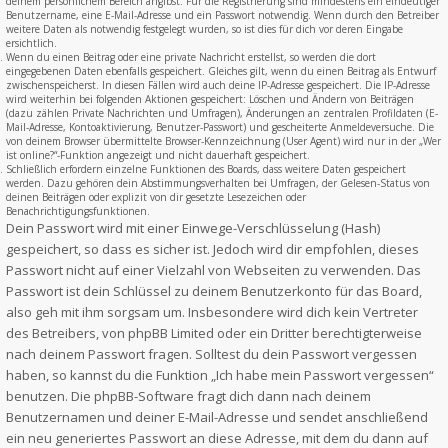
deinem persönlichem Bereich angibst. Für die Registrierung sind mindestens ein eindeutiger
Benutzername, eine E-Mail-Adresse und ein Passwort notwendig. Wenn durch den Betreiber
weitere Daten als notwendig festgelegt wurden, so ist dies für dich vor deren Eingabe
ersichtlich.
Wenn du einen Beitrag oder eine private Nachricht erstellst, so werden die dort
eingegebenen Daten ebenfalls gespeichert. Gleiches gilt, wenn du einen Beitrag als Entwurf
zwischenspeicherst. In diesen Fällen wird auch deine IP-Adresse gespeichert. Die IP-Adresse
wird weiterhin bei folgenden Aktionen gespeichert: Löschen und Ändern von Beiträgen
(dazu zählen Private Nachrichten und Umfragen), Änderungen an zentralen Profildaten (E-
Mail-Adresse, Kontoaktivierung, Benutzer-Passwort) und gescheiterte Anmeldeversuche. Die
von deinem Browser übermittelte Browser-Kennzeichnung (User Agent) wird nur in der „Wer
ist online?“-Funktion angezeigt und nicht dauerhaft gespeichert.
Schließlich erfordern einzelne Funktionen des Boards, dass weitere Daten gespeichert
werden. Dazu gehören dein Abstimmungsverhalten bei Umfragen, der Gelesen-Status von
deinen Beiträgen oder explizit von dir gesetzte Lesezeichen oder
Benachrichtigungsfunktionen.
Dein Passwort wird mit einer Einwege-Verschlüsselung (Hash)
gespeichert, so dass es sicher ist. Jedoch wird dir empfohlen, dieses
Passwort nicht auf einer Vielzahl von Webseiten zu verwenden. Das
Passwort ist dein Schlüssel zu deinem Benutzerkonto für das Board,
also geh mit ihm sorgsam um. Insbesondere wird dich kein Vertreter
des Betreibers, von phpBB Limited oder ein Dritter berechtigterweise
nach deinem Passwort fragen. Solltest du dein Passwort vergessen
haben, so kannst du die Funktion „Ich habe mein Passwort vergessen“
benutzen. Die phpBB-Software fragt dich dann nach deinem
Benutzernamen und deiner E-Mail-Adresse und sendet anschließend
ein neu generiertes Passwort an diese Adresse, mit dem du dann auf