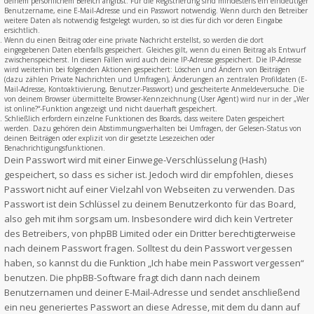
deinem persönlichem Bereich angibst. Für die Registrierung sind mindestens ein eindeutiger
Benutzername, eine E-Mail-Adresse und ein Passwort notwendig. Wenn durch den Betreiber
weitere Daten als notwendig festgelegt wurden, so ist dies für dich vor deren Eingabe
ersichtlich.
Wenn du einen Beitrag oder eine private Nachricht erstellst, so werden die dort
eingegebenen Daten ebenfalls gespeichert. Gleiches gilt, wenn du einen Beitrag als Entwurf
zwischenspeicherst. In diesen Fällen wird auch deine IP-Adresse gespeichert. Die IP-Adresse
wird weiterhin bei folgenden Aktionen gespeichert: Löschen und Ändern von Beiträgen
(dazu zählen Private Nachrichten und Umfragen), Änderungen an zentralen Profildaten (E-
Mail-Adresse, Kontoaktivierung, Benutzer-Passwort) und gescheiterte Anmeldeversuche. Die
von deinem Browser übermittelte Browser-Kennzeichnung (User Agent) wird nur in der „Wer
ist online?“-Funktion angezeigt und nicht dauerhaft gespeichert.
Schließlich erfordern einzelne Funktionen des Boards, dass weitere Daten gespeichert
werden. Dazu gehören dein Abstimmungsverhalten bei Umfragen, der Gelesen-Status von
deinen Beiträgen oder explizit von dir gesetzte Lesezeichen oder
Benachrichtigungsfunktionen.
Dein Passwort wird mit einer Einwege-Verschlüsselung (Hash)
gespeichert, so dass es sicher ist. Jedoch wird dir empfohlen, dieses
Passwort nicht auf einer Vielzahl von Webseiten zu verwenden. Das
Passwort ist dein Schlüssel zu deinem Benutzerkonto für das Board,
also geh mit ihm sorgsam um. Insbesondere wird dich kein Vertreter
des Betreibers, von phpBB Limited oder ein Dritter berechtigterweise
nach deinem Passwort fragen. Solltest du dein Passwort vergessen
haben, so kannst du die Funktion „Ich habe mein Passwort vergessen“
benutzen. Die phpBB-Software fragt dich dann nach deinem
Benutzernamen und deiner E-Mail-Adresse und sendet anschließend
ein neu generiertes Passwort an diese Adresse, mit dem du dann auf