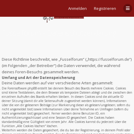
Anmelden
Registrieren
Fusselforum - Datenschutzerklärung
Diese Richtlinie beschreibt, wie „Fusselforum“ („https://fusselforum.de“)
(im Folgenden „der Betreiber“) die Daten verwendet, die während
deines Foren-Besuchs gesammelt werden.
Umfang und Art der Datenspeicherung
Deine Daten werden auf vier verschiedene Arten gesammelt:
Die Forensoftware phpBB erstellt bei deinem Besuch des Boards mehrere Cookies. Cookies
sind kleine Textdateien, die dein Browser als temporäre Dateien ablegt und die zwischen den
einzelnen Aufrufen des Boards erhalten bleiben. In diesen Cookies sind die aktuelle ID
deiner Sitzung (damit dir alle Seitenaufrufe zugeordnet werden können), Informationen
über die von dir gelesenen Beiträge (zur Markierung dieser als gelesen/ungelesen; sofern du
nicht angemeldet bist) sowie Informationen über deine Teilnahme an Umfragen (sofern du
nicht angemeldet bist) gespeichert. Ferner werden deine Benutzer-ID, ein
Authentifizierungsschlüssel und eine Session-ID gespeichert. Die Cookies haben
standardmäßig eine Gültigkeit von einem Jahr. Alle Cookies kannst du jederzeit über die
Funktion „Alle Cookies löschen“ löschen.
Weiterhin werden die Daten gespeichert, die du bei der Registrierung, in deinem Profil oder