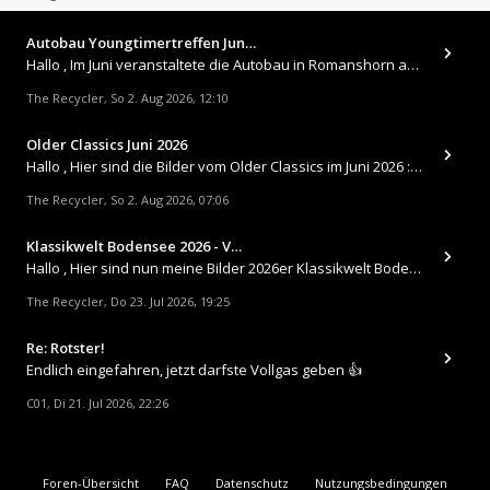
Autobau Youngtimertreffen Jun…
Hallo , Im Juni veranstaltete die Autobau in Romanshorn auf ihrem Gelände ein kleines Youngtimertreffen : https://up.
The Recycler
So 2. Aug 2026, 12:10
,
Older Classics Juni 2026
​Hallo , Hier sind die Bilder vom Older Classics im Juni 2026 : https://up.picr.de/51155940wd.jpg https://up.pic
The Recycler
So 2. Aug 2026, 07:06
,
Klassikwelt Bodensee 2026 - V…
Hallo , Hier sind nun meine Bilder 2026er Klassikwelt Bodensee 😀 https://up.picr.de/51125547rb.jpg https://up.pi
The Recycler
Do 23. Jul 2026, 19:25
,
Re: Rotster!
Endlich eingefahren, jetzt darfste Vollgas geben 👍
C01
Di 21. Jul 2026, 22:26
,
Foren-Übersicht
FAQ
Datenschutz
Nutzungsbedingungen