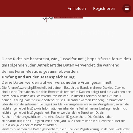
Anmelden
Registrieren
Fusselforum - Datenschutzerklärung
Diese Richtlinie beschreibt, wie „Fusselforum“ („https://fusselforum.de“)
(im Folgenden „der Betreiber“) die Daten verwendet, die während
deines Foren-Besuchs gesammelt werden.
Umfang und Art der Datenspeicherung
Deine Daten werden auf vier verschiedene Arten gesammelt:
Die Forensoftware phpBB erstellt bei deinem Besuch des Boards mehrere Cookies. Cookies
sind kleine Textdateien, die dein Browser als temporäre Dateien ablegt und die zwischen den
einzelnen Aufrufen des Boards erhalten bleiben. In diesen Cookies sind die aktuelle ID
deiner Sitzung (damit dir alle Seitenaufrufe zugeordnet werden können), Informationen
über die von dir gelesenen Beiträge (zur Markierung dieser als gelesen/ungelesen; sofern du
nicht angemeldet bist) sowie Informationen über deine Teilnahme an Umfragen (sofern du
nicht angemeldet bist) gespeichert. Ferner werden deine Benutzer-ID, ein
Authentifizierungsschlüssel und eine Session-ID gespeichert. Die Cookies haben
standardmäßig eine Gültigkeit von einem Jahr. Alle Cookies kannst du jederzeit über die
Funktion „Alle Cookies löschen“ löschen.
Weiterhin werden die Daten gespeichert, die du bei der Registrierung, in deinem Profil oder