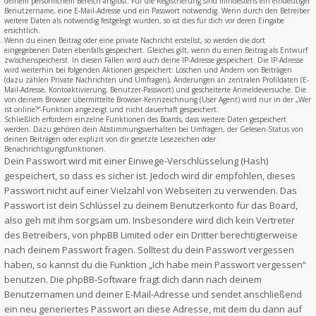
deinem persönlichem Bereich angibst. Für die Registrierung sind mindestens ein eindeutiger
Benutzername, eine E-Mail-Adresse und ein Passwort notwendig. Wenn durch den Betreiber
weitere Daten als notwendig festgelegt wurden, so ist dies für dich vor deren Eingabe
ersichtlich.
Wenn du einen Beitrag oder eine private Nachricht erstellst, so werden die dort
eingegebenen Daten ebenfalls gespeichert. Gleiches gilt, wenn du einen Beitrag als Entwurf
zwischenspeicherst. In diesen Fällen wird auch deine IP-Adresse gespeichert. Die IP-Adresse
wird weiterhin bei folgenden Aktionen gespeichert: Löschen und Ändern von Beiträgen
(dazu zählen Private Nachrichten und Umfragen), Änderungen an zentralen Profildaten (E-
Mail-Adresse, Kontoaktivierung, Benutzer-Passwort) und gescheiterte Anmeldeversuche. Die
von deinem Browser übermittelte Browser-Kennzeichnung (User Agent) wird nur in der „Wer
ist online?“-Funktion angezeigt und nicht dauerhaft gespeichert.
Schließlich erfordern einzelne Funktionen des Boards, dass weitere Daten gespeichert
werden. Dazu gehören dein Abstimmungsverhalten bei Umfragen, der Gelesen-Status von
deinen Beiträgen oder explizit von dir gesetzte Lesezeichen oder
Benachrichtigungsfunktionen.
Dein Passwort wird mit einer Einwege-Verschlüsselung (Hash)
gespeichert, so dass es sicher ist. Jedoch wird dir empfohlen, dieses
Passwort nicht auf einer Vielzahl von Webseiten zu verwenden. Das
Passwort ist dein Schlüssel zu deinem Benutzerkonto für das Board,
also geh mit ihm sorgsam um. Insbesondere wird dich kein Vertreter
des Betreibers, von phpBB Limited oder ein Dritter berechtigterweise
nach deinem Passwort fragen. Solltest du dein Passwort vergessen
haben, so kannst du die Funktion „Ich habe mein Passwort vergessen“
benutzen. Die phpBB-Software fragt dich dann nach deinem
Benutzernamen und deiner E-Mail-Adresse und sendet anschließend
ein neu generiertes Passwort an diese Adresse, mit dem du dann auf