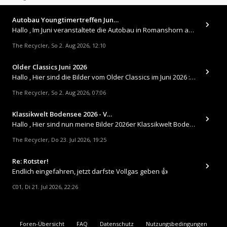
Autobau Youngtimertreffen Jun…
Hallo , Im Juni veranstaltete die Autobau in Romanshorn auf ihrem Gelände ein kleines Youngtimertreffen : https://up.
The Recycler
So 2. Aug 2026, 12:10
,
Older Classics Juni 2026
​Hallo , Hier sind die Bilder vom Older Classics im Juni 2026 : https://up.picr.de/51155940wd.jpg https://up.pic
The Recycler
So 2. Aug 2026, 07:06
,
Klassikwelt Bodensee 2026 - V…
Hallo , Hier sind nun meine Bilder 2026er Klassikwelt Bodensee 😀 https://up.picr.de/51125547rb.jpg https://up.pi
The Recycler
Do 23. Jul 2026, 19:25
,
Re: Rotster!
Endlich eingefahren, jetzt darfste Vollgas geben 👍
C01
Di 21. Jul 2026, 22:26
,
Foren-Übersicht
FAQ
Datenschutz
Nutzungsbedingungen