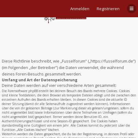
Anmelden
Registrieren
Fusselforum - Datenschutzerklärung
Diese Richtlinie beschreibt, wie „Fusselforum“ („https://fusselforum.de“)
(im Folgenden „der Betreiber“) die Daten verwendet, die während
deines Foren-Besuchs gesammelt werden.
Umfang und Art der Datenspeicherung
Deine Daten werden auf vier verschiedene Arten gesammelt:
Die Forensoftware phpBB erstellt bei deinem Besuch des Boards mehrere Cookies. Cookies
sind kleine Textdateien, die dein Browser als temporäre Dateien ablegt und die zwischen den
einzelnen Aufrufen des Boards erhalten bleiben. In diesen Cookies sind die aktuelle ID
deiner Sitzung (damit dir alle Seitenaufrufe zugeordnet werden können), Informationen
über die von dir gelesenen Beiträge (zur Markierung dieser als gelesen/ungelesen; sofern du
nicht angemeldet bist) sowie Informationen über deine Teilnahme an Umfragen (sofern du
nicht angemeldet bist) gespeichert. Ferner werden deine Benutzer-ID, ein
Authentifizierungsschlüssel und eine Session-ID gespeichert. Die Cookies haben
standardmäßig eine Gültigkeit von einem Jahr. Alle Cookies kannst du jederzeit über die
Funktion „Alle Cookies löschen“ löschen.
Weiterhin werden die Daten gespeichert, die du bei der Registrierung, in deinem Profil oder