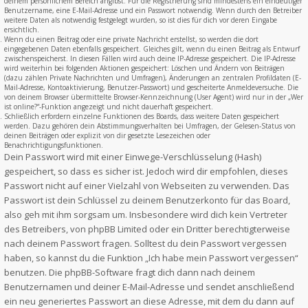
deinem persönlichem Bereich angibst. Für die Registrierung sind mindestens ein eindeutiger
Benutzername, eine E-Mail-Adresse und ein Passwort notwendig. Wenn durch den Betreiber
weitere Daten als notwendig festgelegt wurden, so ist dies für dich vor deren Eingabe
ersichtlich.
Wenn du einen Beitrag oder eine private Nachricht erstellst, so werden die dort
eingegebenen Daten ebenfalls gespeichert. Gleiches gilt, wenn du einen Beitrag als Entwurf
zwischenspeicherst. In diesen Fällen wird auch deine IP-Adresse gespeichert. Die IP-Adresse
wird weiterhin bei folgenden Aktionen gespeichert: Löschen und Ändern von Beiträgen
(dazu zählen Private Nachrichten und Umfragen), Änderungen an zentralen Profildaten (E-
Mail-Adresse, Kontoaktivierung, Benutzer-Passwort) und gescheiterte Anmeldeversuche. Die
von deinem Browser übermittelte Browser-Kennzeichnung (User Agent) wird nur in der „Wer
ist online?“-Funktion angezeigt und nicht dauerhaft gespeichert.
Schließlich erfordern einzelne Funktionen des Boards, dass weitere Daten gespeichert
werden. Dazu gehören dein Abstimmungsverhalten bei Umfragen, der Gelesen-Status von
deinen Beiträgen oder explizit von dir gesetzte Lesezeichen oder
Benachrichtigungsfunktionen.
Dein Passwort wird mit einer Einwege-Verschlüsselung (Hash)
gespeichert, so dass es sicher ist. Jedoch wird dir empfohlen, dieses
Passwort nicht auf einer Vielzahl von Webseiten zu verwenden. Das
Passwort ist dein Schlüssel zu deinem Benutzerkonto für das Board,
also geh mit ihm sorgsam um. Insbesondere wird dich kein Vertreter
des Betreibers, von phpBB Limited oder ein Dritter berechtigterweise
nach deinem Passwort fragen. Solltest du dein Passwort vergessen
haben, so kannst du die Funktion „Ich habe mein Passwort vergessen“
benutzen. Die phpBB-Software fragt dich dann nach deinem
Benutzernamen und deiner E-Mail-Adresse und sendet anschließend
ein neu generiertes Passwort an diese Adresse, mit dem du dann auf