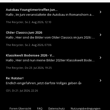
Autobau Youngtimertreffen Jun…
Hallo , Im Juni veranstaltete die Autobau in Romanshorn auf ihrem Gelände ein kleines Youngtimertreffen : https://up.
The Recycler
So 2. Aug 2026, 12:10
,
Older Classics Juni 2026
​Hallo , Hier sind die Bilder vom Older Classics im Juni 2026 : https://up.picr.de/51155940wd.jpg https://up.pic
The Recycler
So 2. Aug 2026, 07:06
,
Klassikwelt Bodensee 2026 - V…
Hallo , Hier sind nun meine Bilder 2026er Klassikwelt Bodensee 😀 https://up.picr.de/51125547rb.jpg https://up.pi
The Recycler
Do 23. Jul 2026, 19:25
,
Re: Rotster!
Endlich eingefahren, jetzt darfste Vollgas geben 👍
C01
Di 21. Jul 2026, 22:26
,
Foren-Übersicht
FAQ
Datenschutz
Nutzungsbedingungen