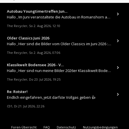
Autobau Youngtimertreffen Jun…
Hallo , Im Juni veranstaltete die Autobau in Romanshorn auf ihrem Gelände ein kleines Youngtimertreffen : https://up.
The Recycler
So 2. Aug 2026, 12:10
,
Older Classics Juni 2026
​Hallo , Hier sind die Bilder vom Older Classics im Juni 2026 : https://up.picr.de/51155940wd.jpg https://up.pic
The Recycler
So 2. Aug 2026, 07:06
,
Klassikwelt Bodensee 2026 - V…
Hallo , Hier sind nun meine Bilder 2026er Klassikwelt Bodensee 😀 https://up.picr.de/51125547rb.jpg https://up.pi
The Recycler
Do 23. Jul 2026, 19:25
,
Re: Rotster!
Endlich eingefahren, jetzt darfste Vollgas geben 👍
C01
Di 21. Jul 2026, 22:26
,
Foren-Übersicht
FAQ
Datenschutz
Nutzungsbedingungen