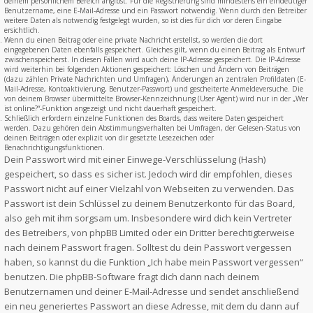
deinem persönlichem Bereich angibst. Für die Registrierung sind mindestens ein eindeutiger
Benutzername, eine E-Mail-Adresse und ein Passwort notwendig. Wenn durch den Betreiber
weitere Daten als notwendig festgelegt wurden, so ist dies für dich vor deren Eingabe
ersichtlich.
Wenn du einen Beitrag oder eine private Nachricht erstellst, so werden die dort
eingegebenen Daten ebenfalls gespeichert. Gleiches gilt, wenn du einen Beitrag als Entwurf
zwischenspeicherst. In diesen Fällen wird auch deine IP-Adresse gespeichert. Die IP-Adresse
wird weiterhin bei folgenden Aktionen gespeichert: Löschen und Ändern von Beiträgen
(dazu zählen Private Nachrichten und Umfragen), Änderungen an zentralen Profildaten (E-
Mail-Adresse, Kontoaktivierung, Benutzer-Passwort) und gescheiterte Anmeldeversuche. Die
von deinem Browser übermittelte Browser-Kennzeichnung (User Agent) wird nur in der „Wer
ist online?“-Funktion angezeigt und nicht dauerhaft gespeichert.
Schließlich erfordern einzelne Funktionen des Boards, dass weitere Daten gespeichert
werden. Dazu gehören dein Abstimmungsverhalten bei Umfragen, der Gelesen-Status von
deinen Beiträgen oder explizit von dir gesetzte Lesezeichen oder
Benachrichtigungsfunktionen.
Dein Passwort wird mit einer Einwege-Verschlüsselung (Hash)
gespeichert, so dass es sicher ist. Jedoch wird dir empfohlen, dieses
Passwort nicht auf einer Vielzahl von Webseiten zu verwenden. Das
Passwort ist dein Schlüssel zu deinem Benutzerkonto für das Board,
also geh mit ihm sorgsam um. Insbesondere wird dich kein Vertreter
des Betreibers, von phpBB Limited oder ein Dritter berechtigterweise
nach deinem Passwort fragen. Solltest du dein Passwort vergessen
haben, so kannst du die Funktion „Ich habe mein Passwort vergessen“
benutzen. Die phpBB-Software fragt dich dann nach deinem
Benutzernamen und deiner E-Mail-Adresse und sendet anschließend
ein neu generiertes Passwort an diese Adresse, mit dem du dann auf