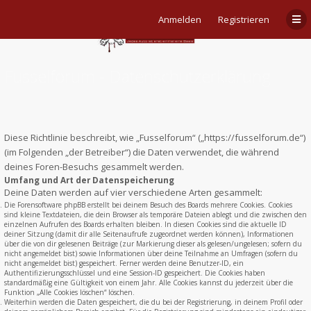
Anmelden
Registrieren
Fusselforum - Datenschutzerklärung
Diese Richtlinie beschreibt, wie „Fusselforum“ („https://fusselforum.de“)
(im Folgenden „der Betreiber“) die Daten verwendet, die während
deines Foren-Besuchs gesammelt werden.
Umfang und Art der Datenspeicherung
Deine Daten werden auf vier verschiedene Arten gesammelt:
Die Forensoftware phpBB erstellt bei deinem Besuch des Boards mehrere Cookies. Cookies
sind kleine Textdateien, die dein Browser als temporäre Dateien ablegt und die zwischen den
einzelnen Aufrufen des Boards erhalten bleiben. In diesen Cookies sind die aktuelle ID
deiner Sitzung (damit dir alle Seitenaufrufe zugeordnet werden können), Informationen
über die von dir gelesenen Beiträge (zur Markierung dieser als gelesen/ungelesen; sofern du
nicht angemeldet bist) sowie Informationen über deine Teilnahme an Umfragen (sofern du
nicht angemeldet bist) gespeichert. Ferner werden deine Benutzer-ID, ein
Authentifizierungsschlüssel und eine Session-ID gespeichert. Die Cookies haben
standardmäßig eine Gültigkeit von einem Jahr. Alle Cookies kannst du jederzeit über die
Funktion „Alle Cookies löschen“ löschen.
Weiterhin werden die Daten gespeichert, die du bei der Registrierung, in deinem Profil oder