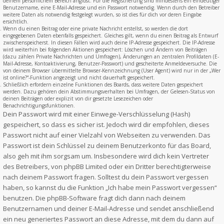
deinem persönlichem Bereich angibst. Für die Registrierung sind mindestens ein eindeutiger
Benutzername, eine E-Mail-Adresse und ein Passwort notwendig. Wenn durch den Betreiber
weitere Daten als notwendig festgelegt wurden, so ist dies für dich vor deren Eingabe
ersichtlich.
Wenn du einen Beitrag oder eine private Nachricht erstellst, so werden die dort
eingegebenen Daten ebenfalls gespeichert. Gleiches gilt, wenn du einen Beitrag als Entwurf
zwischenspeicherst. In diesen Fällen wird auch deine IP-Adresse gespeichert. Die IP-Adresse
wird weiterhin bei folgenden Aktionen gespeichert: Löschen und Ändern von Beiträgen
(dazu zählen Private Nachrichten und Umfragen), Änderungen an zentralen Profildaten (E-
Mail-Adresse, Kontoaktivierung, Benutzer-Passwort) und gescheiterte Anmeldeversuche. Die
von deinem Browser übermittelte Browser-Kennzeichnung (User Agent) wird nur in der „Wer
ist online?“-Funktion angezeigt und nicht dauerhaft gespeichert.
Schließlich erfordern einzelne Funktionen des Boards, dass weitere Daten gespeichert
werden. Dazu gehören dein Abstimmungsverhalten bei Umfragen, der Gelesen-Status von
deinen Beiträgen oder explizit von dir gesetzte Lesezeichen oder
Benachrichtigungsfunktionen.
Dein Passwort wird mit einer Einwege-Verschlüsselung (Hash)
gespeichert, so dass es sicher ist. Jedoch wird dir empfohlen, dieses
Passwort nicht auf einer Vielzahl von Webseiten zu verwenden. Das
Passwort ist dein Schlüssel zu deinem Benutzerkonto für das Board,
also geh mit ihm sorgsam um. Insbesondere wird dich kein Vertreter
des Betreibers, von phpBB Limited oder ein Dritter berechtigterweise
nach deinem Passwort fragen. Solltest du dein Passwort vergessen
haben, so kannst du die Funktion „Ich habe mein Passwort vergessen“
benutzen. Die phpBB-Software fragt dich dann nach deinem
Benutzernamen und deiner E-Mail-Adresse und sendet anschließend
ein neu generiertes Passwort an diese Adresse, mit dem du dann auf