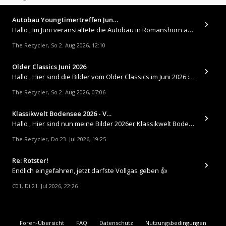
Autobau Youngtimertreffen Jun…
Hallo , Im Juni veranstaltete die Autobau in Romanshorn auf ihrem Gelände ein kleines Youngtimertreffen : https://up.
The Recycler
So 2. Aug 2026, 12:10
,
Older Classics Juni 2026
​Hallo , Hier sind die Bilder vom Older Classics im Juni 2026 : https://up.picr.de/51155940wd.jpg https://up.pic
The Recycler
So 2. Aug 2026, 07:06
,
Klassikwelt Bodensee 2026 - V…
Hallo , Hier sind nun meine Bilder 2026er Klassikwelt Bodensee 😀 https://up.picr.de/51125547rb.jpg https://up.pi
The Recycler
Do 23. Jul 2026, 19:25
,
Re: Rotster!
Endlich eingefahren, jetzt darfste Vollgas geben 👍
C01
Di 21. Jul 2026, 22:26
,
Foren-Übersicht
FAQ
Datenschutz
Nutzungsbedingungen