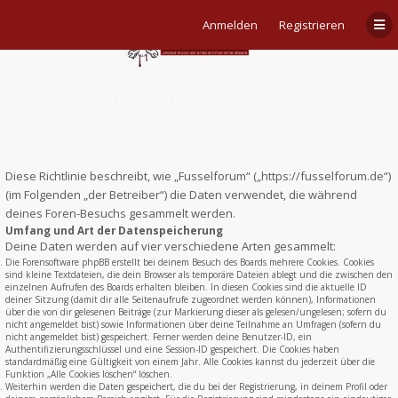
Anmelden
Registrieren
Fusselforum - Datenschutzerklärung
Diese Richtlinie beschreibt, wie „Fusselforum“ („https://fusselforum.de“)
(im Folgenden „der Betreiber“) die Daten verwendet, die während
deines Foren-Besuchs gesammelt werden.
Umfang und Art der Datenspeicherung
Deine Daten werden auf vier verschiedene Arten gesammelt:
Die Forensoftware phpBB erstellt bei deinem Besuch des Boards mehrere Cookies. Cookies
sind kleine Textdateien, die dein Browser als temporäre Dateien ablegt und die zwischen den
einzelnen Aufrufen des Boards erhalten bleiben. In diesen Cookies sind die aktuelle ID
deiner Sitzung (damit dir alle Seitenaufrufe zugeordnet werden können), Informationen
über die von dir gelesenen Beiträge (zur Markierung dieser als gelesen/ungelesen; sofern du
nicht angemeldet bist) sowie Informationen über deine Teilnahme an Umfragen (sofern du
nicht angemeldet bist) gespeichert. Ferner werden deine Benutzer-ID, ein
Authentifizierungsschlüssel und eine Session-ID gespeichert. Die Cookies haben
standardmäßig eine Gültigkeit von einem Jahr. Alle Cookies kannst du jederzeit über die
Funktion „Alle Cookies löschen“ löschen.
Weiterhin werden die Daten gespeichert, die du bei der Registrierung, in deinem Profil oder