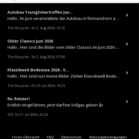
Autobau Youngtimertreffen Jun…
Hallo , Im Juni veranstaltete die Autobau in Romanshorn auf ihrem Gelände ein kleines Youngtimertreffen : https://up.
The Recycler
So 2. Aug 2026, 12:10
,
Older Classics Juni 2026
​Hallo , Hier sind die Bilder vom Older Classics im Juni 2026 : https://up.picr.de/51155940wd.jpg https://up.pic
The Recycler
So 2. Aug 2026, 07:06
,
Klassikwelt Bodensee 2026 - V…
Hallo , Hier sind nun meine Bilder 2026er Klassikwelt Bodensee 😀 https://up.picr.de/51125547rb.jpg https://up.pi
The Recycler
Do 23. Jul 2026, 19:25
,
Re: Rotster!
Endlich eingefahren, jetzt darfste Vollgas geben 👍
C01
Di 21. Jul 2026, 22:26
,
Foren-Übersicht
FAQ
Datenschutz
Nutzungsbedingungen