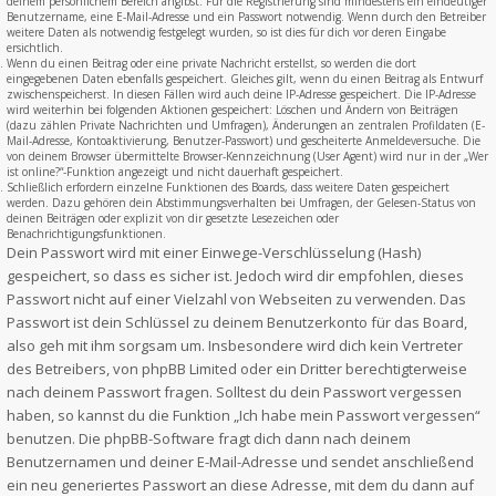
deinem persönlichem Bereich angibst. Für die Registrierung sind mindestens ein eindeutiger
Benutzername, eine E-Mail-Adresse und ein Passwort notwendig. Wenn durch den Betreiber
weitere Daten als notwendig festgelegt wurden, so ist dies für dich vor deren Eingabe
ersichtlich.
Wenn du einen Beitrag oder eine private Nachricht erstellst, so werden die dort
eingegebenen Daten ebenfalls gespeichert. Gleiches gilt, wenn du einen Beitrag als Entwurf
zwischenspeicherst. In diesen Fällen wird auch deine IP-Adresse gespeichert. Die IP-Adresse
wird weiterhin bei folgenden Aktionen gespeichert: Löschen und Ändern von Beiträgen
(dazu zählen Private Nachrichten und Umfragen), Änderungen an zentralen Profildaten (E-
Mail-Adresse, Kontoaktivierung, Benutzer-Passwort) und gescheiterte Anmeldeversuche. Die
von deinem Browser übermittelte Browser-Kennzeichnung (User Agent) wird nur in der „Wer
ist online?“-Funktion angezeigt und nicht dauerhaft gespeichert.
Schließlich erfordern einzelne Funktionen des Boards, dass weitere Daten gespeichert
werden. Dazu gehören dein Abstimmungsverhalten bei Umfragen, der Gelesen-Status von
deinen Beiträgen oder explizit von dir gesetzte Lesezeichen oder
Benachrichtigungsfunktionen.
Dein Passwort wird mit einer Einwege-Verschlüsselung (Hash)
gespeichert, so dass es sicher ist. Jedoch wird dir empfohlen, dieses
Passwort nicht auf einer Vielzahl von Webseiten zu verwenden. Das
Passwort ist dein Schlüssel zu deinem Benutzerkonto für das Board,
also geh mit ihm sorgsam um. Insbesondere wird dich kein Vertreter
des Betreibers, von phpBB Limited oder ein Dritter berechtigterweise
nach deinem Passwort fragen. Solltest du dein Passwort vergessen
haben, so kannst du die Funktion „Ich habe mein Passwort vergessen“
benutzen. Die phpBB-Software fragt dich dann nach deinem
Benutzernamen und deiner E-Mail-Adresse und sendet anschließend
ein neu generiertes Passwort an diese Adresse, mit dem du dann auf