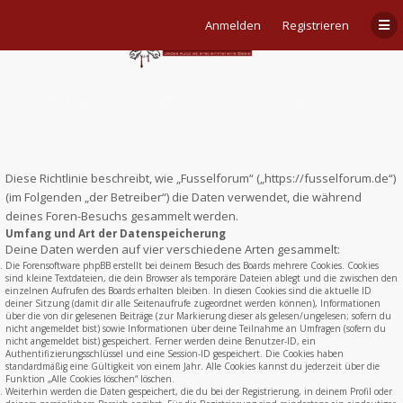
Anmelden
Registrieren
Fusselforum - Datenschutzerklärung
Diese Richtlinie beschreibt, wie „Fusselforum“ („https://fusselforum.de“)
(im Folgenden „der Betreiber“) die Daten verwendet, die während
deines Foren-Besuchs gesammelt werden.
Umfang und Art der Datenspeicherung
Deine Daten werden auf vier verschiedene Arten gesammelt:
Die Forensoftware phpBB erstellt bei deinem Besuch des Boards mehrere Cookies. Cookies
sind kleine Textdateien, die dein Browser als temporäre Dateien ablegt und die zwischen den
einzelnen Aufrufen des Boards erhalten bleiben. In diesen Cookies sind die aktuelle ID
deiner Sitzung (damit dir alle Seitenaufrufe zugeordnet werden können), Informationen
über die von dir gelesenen Beiträge (zur Markierung dieser als gelesen/ungelesen; sofern du
nicht angemeldet bist) sowie Informationen über deine Teilnahme an Umfragen (sofern du
nicht angemeldet bist) gespeichert. Ferner werden deine Benutzer-ID, ein
Authentifizierungsschlüssel und eine Session-ID gespeichert. Die Cookies haben
standardmäßig eine Gültigkeit von einem Jahr. Alle Cookies kannst du jederzeit über die
Funktion „Alle Cookies löschen“ löschen.
Weiterhin werden die Daten gespeichert, die du bei der Registrierung, in deinem Profil oder