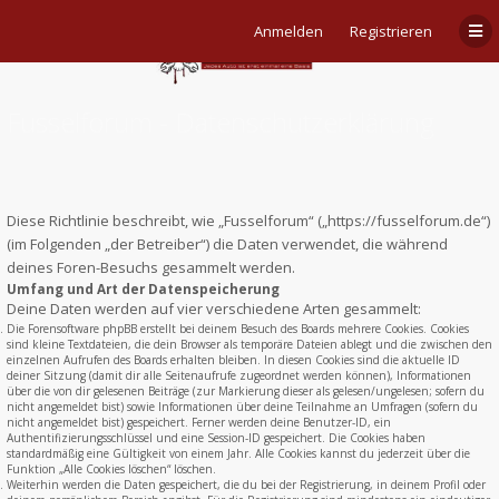
Anmelden
Registrieren
Fusselforum - Datenschutzerklärung
Diese Richtlinie beschreibt, wie „Fusselforum“ („https://fusselforum.de“)
(im Folgenden „der Betreiber“) die Daten verwendet, die während
deines Foren-Besuchs gesammelt werden.
Umfang und Art der Datenspeicherung
Deine Daten werden auf vier verschiedene Arten gesammelt:
Die Forensoftware phpBB erstellt bei deinem Besuch des Boards mehrere Cookies. Cookies
sind kleine Textdateien, die dein Browser als temporäre Dateien ablegt und die zwischen den
einzelnen Aufrufen des Boards erhalten bleiben. In diesen Cookies sind die aktuelle ID
deiner Sitzung (damit dir alle Seitenaufrufe zugeordnet werden können), Informationen
über die von dir gelesenen Beiträge (zur Markierung dieser als gelesen/ungelesen; sofern du
nicht angemeldet bist) sowie Informationen über deine Teilnahme an Umfragen (sofern du
nicht angemeldet bist) gespeichert. Ferner werden deine Benutzer-ID, ein
Authentifizierungsschlüssel und eine Session-ID gespeichert. Die Cookies haben
standardmäßig eine Gültigkeit von einem Jahr. Alle Cookies kannst du jederzeit über die
Funktion „Alle Cookies löschen“ löschen.
Weiterhin werden die Daten gespeichert, die du bei der Registrierung, in deinem Profil oder