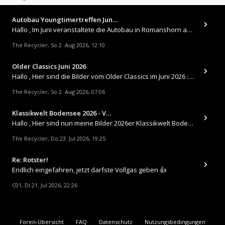
Autobau Youngtimertreffen Jun…
Hallo , Im Juni veranstaltete die Autobau in Romanshorn auf ihrem Gelände ein kleines Youngtimertreffen : https://up.
The Recycler
So 2. Aug 2026, 12:10
,
Older Classics Juni 2026
​Hallo , Hier sind die Bilder vom Older Classics im Juni 2026 : https://up.picr.de/51155940wd.jpg https://up.pic
The Recycler
So 2. Aug 2026, 07:06
,
Klassikwelt Bodensee 2026 - V…
Hallo , Hier sind nun meine Bilder 2026er Klassikwelt Bodensee 😀 https://up.picr.de/51125547rb.jpg https://up.pi
The Recycler
Do 23. Jul 2026, 19:25
,
Re: Rotster!
Endlich eingefahren, jetzt darfste Vollgas geben 👍
C01
Di 21. Jul 2026, 22:26
,
Foren-Übersicht
FAQ
Datenschutz
Nutzungsbedingungen