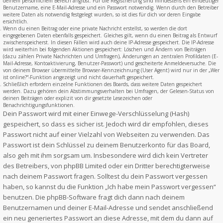
deinem persönlichem Bereich angibst. Für die Registrierung sind mindestens ein eindeutiger
Benutzername, eine E-Mail-Adresse und ein Passwort notwendig. Wenn durch den Betreiber
weitere Daten als notwendig festgelegt wurden, so ist dies für dich vor deren Eingabe
ersichtlich.
Wenn du einen Beitrag oder eine private Nachricht erstellst, so werden die dort
eingegebenen Daten ebenfalls gespeichert. Gleiches gilt, wenn du einen Beitrag als Entwurf
zwischenspeicherst. In diesen Fällen wird auch deine IP-Adresse gespeichert. Die IP-Adresse
wird weiterhin bei folgenden Aktionen gespeichert: Löschen und Ändern von Beiträgen
(dazu zählen Private Nachrichten und Umfragen), Änderungen an zentralen Profildaten (E-
Mail-Adresse, Kontoaktivierung, Benutzer-Passwort) und gescheiterte Anmeldeversuche. Die
von deinem Browser übermittelte Browser-Kennzeichnung (User Agent) wird nur in der „Wer
ist online?“-Funktion angezeigt und nicht dauerhaft gespeichert.
Schließlich erfordern einzelne Funktionen des Boards, dass weitere Daten gespeichert
werden. Dazu gehören dein Abstimmungsverhalten bei Umfragen, der Gelesen-Status von
deinen Beiträgen oder explizit von dir gesetzte Lesezeichen oder
Benachrichtigungsfunktionen.
Dein Passwort wird mit einer Einwege-Verschlüsselung (Hash)
gespeichert, so dass es sicher ist. Jedoch wird dir empfohlen, dieses
Passwort nicht auf einer Vielzahl von Webseiten zu verwenden. Das
Passwort ist dein Schlüssel zu deinem Benutzerkonto für das Board,
also geh mit ihm sorgsam um. Insbesondere wird dich kein Vertreter
des Betreibers, von phpBB Limited oder ein Dritter berechtigterweise
nach deinem Passwort fragen. Solltest du dein Passwort vergessen
haben, so kannst du die Funktion „Ich habe mein Passwort vergessen“
benutzen. Die phpBB-Software fragt dich dann nach deinem
Benutzernamen und deiner E-Mail-Adresse und sendet anschließend
ein neu generiertes Passwort an diese Adresse, mit dem du dann auf