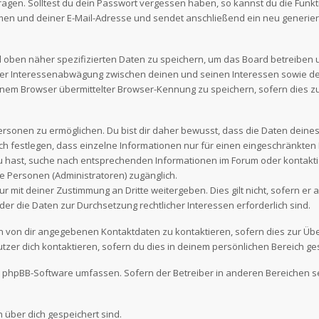
fragen. Solltest du dein Passwort vergessen haben, so kannst du die Funk
en und deiner E-Mail-Adresse und sendet anschließend ein neu generier
d oben näher spezifizierten Daten zu speichern, um das Board betreiben
iner Interessenabwägung zwischen deinen und seinen Interessen sowie den
nem Browser übermittelter Browser-Kennung zu speichern, sofern dies z
sonen zu ermöglichen. Du bist dir daher bewusst, dass die Daten deines Pr
ch festlegen, dass einzelne Informationen nur für einen eingeschränkten N
u hast, suche nach entsprechenden Informationen im Forum oder kontaktier
e Personen (Administratoren) zugänglich.
r mit deiner Zustimmung an Dritte weitergeben. Dies gilt nicht, sofern e
oder die Daten zur Durchsetzung rechtlicher Interessen erforderlich sind.
en von dir angegebenen Kontaktdaten zu kontaktieren, sofern dies zur Üb
tzer dich kontaktieren, sofern du dies in deinem persönlichen Bereich ges
 die phpBB-Software umfassen. Sofern der Betreiber in anderen Bereiche
n über dich gespeichert sind.