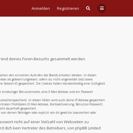
Anmelden
Registrieren
 während deines Foren-Besuchs gesammelt werden.
ischen den einzelnen Aufrufen des Boards erhalten bleiben. In diesen
eser als gelesen/ungelesen; sofern du nicht angemeldet bist) sowie
e Session-ID gespeichert. Die Cookies haben standardmäßig eine Gültigkeit
ein eindeutiger Benutzername, eine E-Mail-Adresse und ein Passwort
zwischenspeicherst. In diesen Fällen wird auch deine IP-Adresse gespeichert.
ralen Profildaten (E-Mail-Adresse, Kontoaktivierung, Benutzer-Passwort)
cht dauerhaft gespeichert.
on deinen Beiträgen oder explizit von dir gesetzte Lesezeichen oder
asswort nicht auf einer Vielzahl von Webseiten zu
 dich kein Vertreter des Betreibers, von phpBB Limited