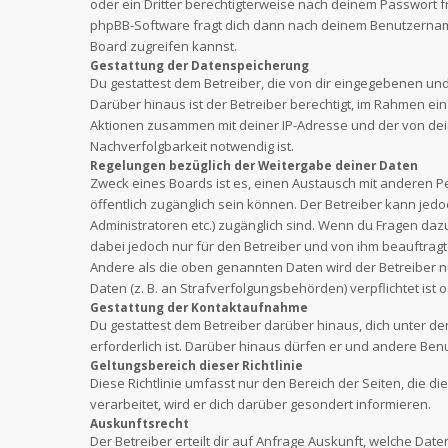
oder ein Dritter berechtigterweise nach deinem Passwort 
phpBB-Software fragt dich dann nach deinem Benutzernam
Board zugreifen kannst.
Gestattung der Datenspeicherung
Du gestattest dem Betreiber, die von dir eingegebenen un
Darüber hinaus ist der Betreiber berechtigt, im Rahmen e
Aktionen zusammen mit deiner IP-Adresse und der von dei
Nachverfolgbarkeit notwendig ist.
Regelungen bezüglich der Weitergabe deiner Daten
Zweck eines Boards ist es, einen Austausch mit anderen Per
öffentlich zugänglich sein können. Der Betreiber kann jedo
Administratoren etc.) zugänglich sind. Wenn du Fragen daz
dabei jedoch nur für den Betreiber und von ihm beauftragt
Andere als die oben genannten Daten wird der Betreiber nu
Daten (z. B. an Strafverfolgungsbehörden) verpflichtet ist 
Gestattung der Kontaktaufnahme
Du gestattest dem Betreiber darüber hinaus, dich unter d
erforderlich ist. Darüber hinaus dürfen er und andere Benu
Geltungsbereich dieser Richtlinie
Diese Richtlinie umfasst nur den Bereich der Seiten, die
verarbeitet, wird er dich darüber gesondert informieren.
Auskunftsrecht
Der Betreiber erteilt dir auf Anfrage Auskunft, welche Date