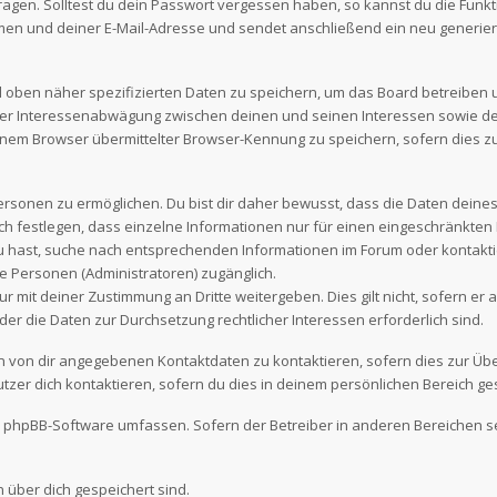
fragen. Solltest du dein Passwort vergessen haben, so kannst du die Funk
en und deiner E-Mail-Adresse und sendet anschließend ein neu generier
d oben näher spezifizierten Daten zu speichern, um das Board betreiben
iner Interessenabwägung zwischen deinen und seinen Interessen sowie den
nem Browser übermittelter Browser-Kennung zu speichern, sofern dies z
sonen zu ermöglichen. Du bist dir daher bewusst, dass die Daten deines Pr
ch festlegen, dass einzelne Informationen nur für einen eingeschränkten N
u hast, suche nach entsprechenden Informationen im Forum oder kontaktier
e Personen (Administratoren) zugänglich.
r mit deiner Zustimmung an Dritte weitergeben. Dies gilt nicht, sofern e
oder die Daten zur Durchsetzung rechtlicher Interessen erforderlich sind.
en von dir angegebenen Kontaktdaten zu kontaktieren, sofern dies zur Üb
tzer dich kontaktieren, sofern du dies in deinem persönlichen Bereich ges
 die phpBB-Software umfassen. Sofern der Betreiber in anderen Bereiche
n über dich gespeichert sind.