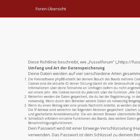
Foren-Übersicht
Fusselforum - Datenschutzerklär
Diese Richtlinie beschreibt, wie „Fusselforum“ („https://
Umfang und Art der Datenspeicherung
Deine Daten werden auf vier verschiedene Arten gesamme
Die Forensoftware phpBB erstellt bei deinem Besuch des Boards mehrere Cook
Cookies sind die aktuelle ID deiner Sitzung (damit dir alle Seitenaufrufe z
Informationen über deine Teilnahme an Umfragen (sofern du nicht angemelde
von einem Jahr. Alle Cookies kannst du jederzeit über die Funktion „Alle Coo
Weiterhin werden die Daten gespeichert, die du bei der Registrierung, in d
notwendig. Wenn durch den Betreiber weitere Daten als notwendig festgelegt 
Wenn du einen Beitrag oder eine private Nachricht erstellst, so werden die d
Die IP-Adresse wird weiterhin bei folgenden Aktionen gespeichert: Löschen
und gescheiterte Anmeldeversuche. Die von deinem Browser übermittelte Bro
Schließlich erfordern einzelne Funktionen des Boards, dass weitere Daten 
Benachrichtigungsfunktionen.
Dein Passwort wird mit einer Einwege-Verschlüsselung (Hash
verwenden. Das Passwort ist dein Schlüssel zu deinem Ben