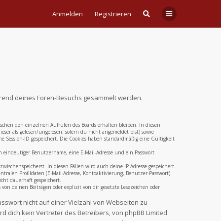
Anmelden
Registrieren
 während deines Foren-Besuchs gesammelt werden.
ischen den einzelnen Aufrufen des Boards erhalten bleiben. In diesen
eser als gelesen/ungelesen; sofern du nicht angemeldet bist) sowie
e Session-ID gespeichert. Die Cookies haben standardmäßig eine Gültigkeit
ein eindeutiger Benutzername, eine E-Mail-Adresse und ein Passwort
zwischenspeicherst. In diesen Fällen wird auch deine IP-Adresse gespeichert.
ralen Profildaten (E-Mail-Adresse, Kontoaktivierung, Benutzer-Passwort)
cht dauerhaft gespeichert.
on deinen Beiträgen oder explizit von dir gesetzte Lesezeichen oder
asswort nicht auf einer Vielzahl von Webseiten zu
 dich kein Vertreter des Betreibers, von phpBB Limited