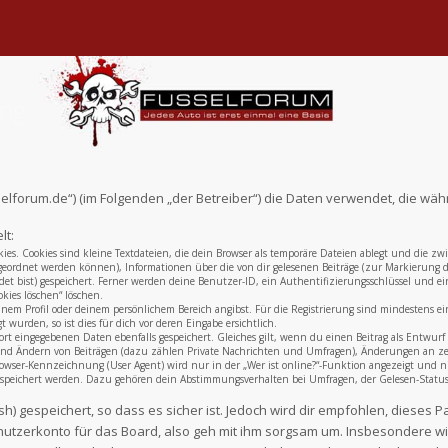
ung
fusselforum.de“) (im Folgenden „der Betreiber“) die Daten verwendet, die
lt:
ies. Cookies sind kleine Textdateien, die dein Browser als temporäre Dateien ablegt und die zw
ugeordnet werden können), Informationen über die von dir gelesenen Beiträge (zur Markierung di
t bist) gespeichert. Ferner werden deine Benutzer-ID, ein Authentifizierungsschlüssel und ein
kies löschen“ löschen.
einem Profil oder deinem persönlichem Bereich angibst. Für die Registrierung sind mindestens 
wurden, so ist dies für dich vor deren Eingabe ersichtlich.
ort eingegebenen Daten ebenfalls gespeichert. Gleiches gilt, wenn du einen Beitrag als Entwurf 
 und Ändern von Beiträgen (dazu zählen Private Nachrichten und Umfragen), Änderungen an zent
wser-Kennzeichnung (User Agent) wird nur in der „Wer ist online?“-Funktion angezeigt und ni
gespeichert werden. Dazu gehören dein Abstimmungsverhalten bei Umfragen, der Gelesen-Status v
) gespeichert, so dass es sicher ist. Jedoch wird dir empfohlen, dieses P
utzerkonto für das Board, also geh mit ihm sorgsam um. Insbesondere wird