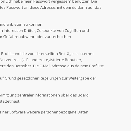
tion „Ich habe mein Passwort vergessen“ benutzen. Die
tes Passwort an diese Adresse, mit dem du dann auf das
 und anbieten zu können.
 Interessen Dritter, Zeitpunkte von Zugriffen und
ur Gefahrenabwehr oder zur rechtlichen
ofils und die von dir erstellten Beiträge im Internet
utzerkreis (z. B. andere registrierte Benutzer,
e den Betreiber. Die E-Mail-Adresse aus deinem Profil ist
r auf Grund gesetzlicher Regelungen zur Weitergabe der
ermittlung zentraler Informationen über das Board
tattet hast.
n seiner Software weitere personenbezogene Daten