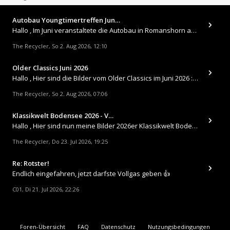
Autobau Youngtimertreffen Jun…
Hallo , Im Juni veranstaltete die Autobau in Romanshorn auf ihrem Gelände ein kleines Youngtimertreffen : https://up.
The Recycler
So 2. Aug 2026, 12:10
,
Older Classics Juni 2026
​Hallo , Hier sind die Bilder vom Older Classics im Juni 2026 : https://up.picr.de/51155940wd.jpg https://up.pic
The Recycler
So 2. Aug 2026, 07:06
,
Klassikwelt Bodensee 2026 - V…
Hallo , Hier sind nun meine Bilder 2026er Klassikwelt Bodensee 😀 https://up.picr.de/51125547rb.jpg https://up.pi
The Recycler
Do 23. Jul 2026, 19:25
,
Re: Rotster!
Endlich eingefahren, jetzt darfste Vollgas geben 👍
C01
Di 21. Jul 2026, 22:26
,
Foren-Übersicht
FAQ
Datenschutz
Nutzungsbedingungen