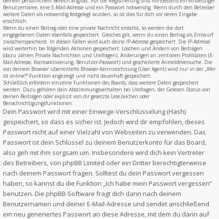
deinem persönlichem Bereich angibst. Für die Registrierung sind mindestens ein eindeutiger
Benutzername, eine E-Mail-Adresse und ein Passwort notwendig. Wenn durch den Betreiber
weitere Daten als notwendig festgelegt wurden, so ist dies für dich vor deren Eingabe
ersichtlich.
Wenn du einen Beitrag oder eine private Nachricht erstellst, so werden die dort
eingegebenen Daten ebenfalls gespeichert. Gleiches gilt, wenn du einen Beitrag als Entwurf
zwischenspeicherst. In diesen Fällen wird auch deine IP-Adresse gespeichert. Die IP-Adresse
wird weiterhin bei folgenden Aktionen gespeichert: Löschen und Ändern von Beiträgen
(dazu zählen Private Nachrichten und Umfragen), Änderungen an zentralen Profildaten (E-
Mail-Adresse, Kontoaktivierung, Benutzer-Passwort) und gescheiterte Anmeldeversuche. Die
von deinem Browser übermittelte Browser-Kennzeichnung (User Agent) wird nur in der „Wer
ist online?“-Funktion angezeigt und nicht dauerhaft gespeichert.
Schließlich erfordern einzelne Funktionen des Boards, dass weitere Daten gespeichert
werden. Dazu gehören dein Abstimmungsverhalten bei Umfragen, der Gelesen-Status von
deinen Beiträgen oder explizit von dir gesetzte Lesezeichen oder
Benachrichtigungsfunktionen.
Dein Passwort wird mit einer Einwege-Verschlüsselung (Hash)
gespeichert, so dass es sicher ist. Jedoch wird dir empfohlen, dieses
Passwort nicht auf einer Vielzahl von Webseiten zu verwenden. Das
Passwort ist dein Schlüssel zu deinem Benutzerkonto für das Board,
also geh mit ihm sorgsam um. Insbesondere wird dich kein Vertreter
des Betreibers, von phpBB Limited oder ein Dritter berechtigterweise
nach deinem Passwort fragen. Solltest du dein Passwort vergessen
haben, so kannst du die Funktion „Ich habe mein Passwort vergessen“
benutzen. Die phpBB-Software fragt dich dann nach deinem
Benutzernamen und deiner E-Mail-Adresse und sendet anschließend
ein neu generiertes Passwort an diese Adresse, mit dem du dann auf