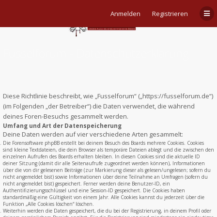
Anmelden
Registrieren
Fusselforum - Datenschutzerklärung
Diese Richtlinie beschreibt, wie „Fusselforum“ („https://fusselforum.de“)
(im Folgenden „der Betreiber“) die Daten verwendet, die während
deines Foren-Besuchs gesammelt werden.
Umfang und Art der Datenspeicherung
Deine Daten werden auf vier verschiedene Arten gesammelt:
Die Forensoftware phpBB erstellt bei deinem Besuch des Boards mehrere Cookies. Cookies
sind kleine Textdateien, die dein Browser als temporäre Dateien ablegt und die zwischen den
einzelnen Aufrufen des Boards erhalten bleiben. In diesen Cookies sind die aktuelle ID
deiner Sitzung (damit dir alle Seitenaufrufe zugeordnet werden können), Informationen
über die von dir gelesenen Beiträge (zur Markierung dieser als gelesen/ungelesen; sofern du
nicht angemeldet bist) sowie Informationen über deine Teilnahme an Umfragen (sofern du
nicht angemeldet bist) gespeichert. Ferner werden deine Benutzer-ID, ein
Authentifizierungsschlüssel und eine Session-ID gespeichert. Die Cookies haben
standardmäßig eine Gültigkeit von einem Jahr. Alle Cookies kannst du jederzeit über die
Funktion „Alle Cookies löschen“ löschen.
Weiterhin werden die Daten gespeichert, die du bei der Registrierung, in deinem Profil oder