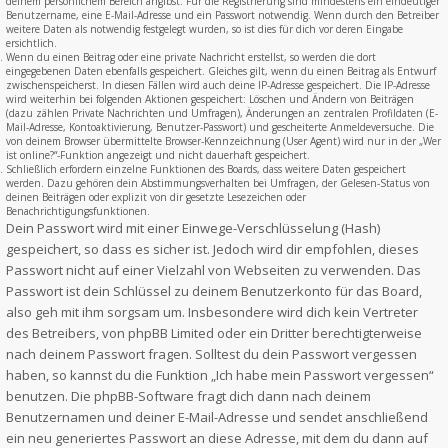
deinem persönlichem Bereich angibst. Für die Registrierung sind mindestens ein eindeutiger
Benutzername, eine E-Mail-Adresse und ein Passwort notwendig. Wenn durch den Betreiber
weitere Daten als notwendig festgelegt wurden, so ist dies für dich vor deren Eingabe
ersichtlich.
Wenn du einen Beitrag oder eine private Nachricht erstellst, so werden die dort
eingegebenen Daten ebenfalls gespeichert. Gleiches gilt, wenn du einen Beitrag als Entwurf
zwischenspeicherst. In diesen Fällen wird auch deine IP-Adresse gespeichert. Die IP-Adresse
wird weiterhin bei folgenden Aktionen gespeichert: Löschen und Ändern von Beiträgen
(dazu zählen Private Nachrichten und Umfragen), Änderungen an zentralen Profildaten (E-
Mail-Adresse, Kontoaktivierung, Benutzer-Passwort) und gescheiterte Anmeldeversuche. Die
von deinem Browser übermittelte Browser-Kennzeichnung (User Agent) wird nur in der „Wer
ist online?“-Funktion angezeigt und nicht dauerhaft gespeichert.
Schließlich erfordern einzelne Funktionen des Boards, dass weitere Daten gespeichert
werden. Dazu gehören dein Abstimmungsverhalten bei Umfragen, der Gelesen-Status von
deinen Beiträgen oder explizit von dir gesetzte Lesezeichen oder
Benachrichtigungsfunktionen.
Dein Passwort wird mit einer Einwege-Verschlüsselung (Hash)
gespeichert, so dass es sicher ist. Jedoch wird dir empfohlen, dieses
Passwort nicht auf einer Vielzahl von Webseiten zu verwenden. Das
Passwort ist dein Schlüssel zu deinem Benutzerkonto für das Board,
also geh mit ihm sorgsam um. Insbesondere wird dich kein Vertreter
des Betreibers, von phpBB Limited oder ein Dritter berechtigterweise
nach deinem Passwort fragen. Solltest du dein Passwort vergessen
haben, so kannst du die Funktion „Ich habe mein Passwort vergessen“
benutzen. Die phpBB-Software fragt dich dann nach deinem
Benutzernamen und deiner E-Mail-Adresse und sendet anschließend
ein neu generiertes Passwort an diese Adresse, mit dem du dann auf