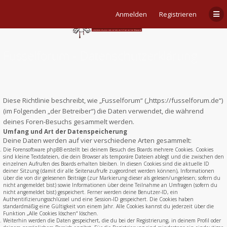
Anmelden
Registrieren
Fusselforum - Datenschutzerklärung
Diese Richtlinie beschreibt, wie „Fusselforum“ („https://fusselforum.de“)
(im Folgenden „der Betreiber“) die Daten verwendet, die während
deines Foren-Besuchs gesammelt werden.
Umfang und Art der Datenspeicherung
Deine Daten werden auf vier verschiedene Arten gesammelt:
Die Forensoftware phpBB erstellt bei deinem Besuch des Boards mehrere Cookies. Cookies
sind kleine Textdateien, die dein Browser als temporäre Dateien ablegt und die zwischen den
einzelnen Aufrufen des Boards erhalten bleiben. In diesen Cookies sind die aktuelle ID
deiner Sitzung (damit dir alle Seitenaufrufe zugeordnet werden können), Informationen
über die von dir gelesenen Beiträge (zur Markierung dieser als gelesen/ungelesen; sofern du
nicht angemeldet bist) sowie Informationen über deine Teilnahme an Umfragen (sofern du
nicht angemeldet bist) gespeichert. Ferner werden deine Benutzer-ID, ein
Authentifizierungsschlüssel und eine Session-ID gespeichert. Die Cookies haben
standardmäßig eine Gültigkeit von einem Jahr. Alle Cookies kannst du jederzeit über die
Funktion „Alle Cookies löschen“ löschen.
Weiterhin werden die Daten gespeichert, die du bei der Registrierung, in deinem Profil oder