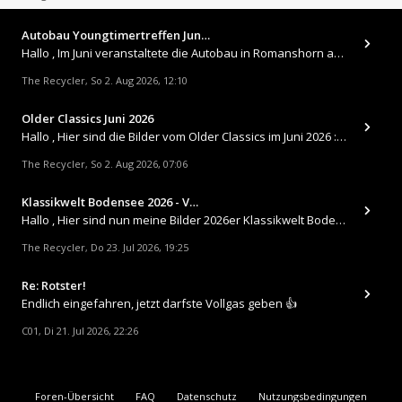
Autobau Youngtimertreffen Jun…
Hallo , Im Juni veranstaltete die Autobau in Romanshorn auf ihrem Gelände ein kleines Youngtimertreffen : https://up.
The Recycler
So 2. Aug 2026, 12:10
,
Older Classics Juni 2026
​Hallo , Hier sind die Bilder vom Older Classics im Juni 2026 : https://up.picr.de/51155940wd.jpg https://up.pic
The Recycler
So 2. Aug 2026, 07:06
,
Klassikwelt Bodensee 2026 - V…
Hallo , Hier sind nun meine Bilder 2026er Klassikwelt Bodensee 😀 https://up.picr.de/51125547rb.jpg https://up.pi
The Recycler
Do 23. Jul 2026, 19:25
,
Re: Rotster!
Endlich eingefahren, jetzt darfste Vollgas geben 👍
C01
Di 21. Jul 2026, 22:26
,
Foren-Übersicht
FAQ
Datenschutz
Nutzungsbedingungen