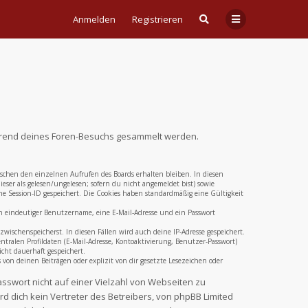
Anmelden
Registrieren
 während deines Foren-Besuchs gesammelt werden.
ischen den einzelnen Aufrufen des Boards erhalten bleiben. In diesen
eser als gelesen/ungelesen; sofern du nicht angemeldet bist) sowie
e Session-ID gespeichert. Die Cookies haben standardmäßig eine Gültigkeit
ein eindeutiger Benutzername, eine E-Mail-Adresse und ein Passwort
zwischenspeicherst. In diesen Fällen wird auch deine IP-Adresse gespeichert.
ralen Profildaten (E-Mail-Adresse, Kontoaktivierung, Benutzer-Passwort)
cht dauerhaft gespeichert.
on deinen Beiträgen oder explizit von dir gesetzte Lesezeichen oder
asswort nicht auf einer Vielzahl von Webseiten zu
 dich kein Vertreter des Betreibers, von phpBB Limited