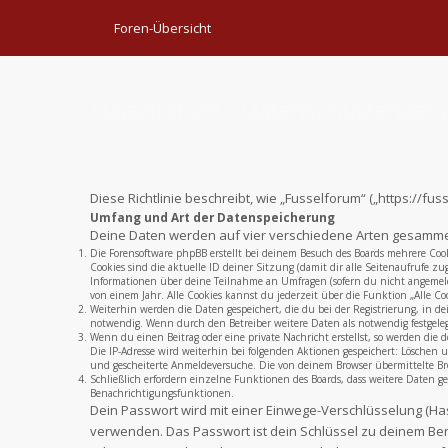
Foren-Übersicht
Fusselforum - Datenschutzerklär
Diese Richtlinie beschreibt, wie „Fusselforum“ („https://
Umfang und Art der Datenspeicherung
Deine Daten werden auf vier verschiedene Arten gesamme
Die Forensoftware phpBB erstellt bei deinem Besuch des Boards mehrere Cook
Cookies sind die aktuelle ID deiner Sitzung (damit dir alle Seitenaufrufe z
Informationen über deine Teilnahme an Umfragen (sofern du nicht angemelde
von einem Jahr. Alle Cookies kannst du jederzeit über die Funktion „Alle Coo
Weiterhin werden die Daten gespeichert, die du bei der Registrierung, in d
notwendig. Wenn durch den Betreiber weitere Daten als notwendig festgelegt 
Wenn du einen Beitrag oder eine private Nachricht erstellst, so werden die d
Die IP-Adresse wird weiterhin bei folgenden Aktionen gespeichert: Löschen
und gescheiterte Anmeldeversuche. Die von deinem Browser übermittelte Bro
Schließlich erfordern einzelne Funktionen des Boards, dass weitere Daten 
Benachrichtigungsfunktionen.
Dein Passwort wird mit einer Einwege-Verschlüsselung (Hash
verwenden. Das Passwort ist dein Schlüssel zu deinem Ben