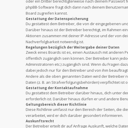
oder ein Dritter berechtigterweise nach deinem Passwort 
phpBB-Software fragt dich dann nach deinem Benutzernam
Board zugreifen kannst.
Gestattung der Datenspeicherung
Du gestattest dem Betreiber, die von dir eingegebenen un
Darüber hinaus ist der Betreiber berechtigt, im Rahmen e
Aktionen zusammen mit deiner IP-Adresse und der von dei
Nachverfolgbarkeit notwendig ist.
Regelungen bezüglich der Weitergabe deiner Daten
Zweck eines Boards ist es, einen Austausch mit anderen Per
öffentlich zugänglich sein können. Der Betreiber kann jedo
Administratoren etc.) zugänglich sind. Wenn du Fragen daz
dabei jedoch nur für den Betreiber und von ihm beauftragt
Andere als die oben genannten Daten wird der Betreiber nu
Daten (z. B. an Strafverfolgungsbehörden) verpflichtet ist 
Gestattung der Kontaktaufnahme
Du gestattest dem Betreiber darüber hinaus, dich unter d
erforderlich ist. Darüber hinaus dürfen er und andere Benu
Geltungsbereich dieser Richtlinie
Diese Richtlinie umfasst nur den Bereich der Seiten, die
verarbeitet, wird er dich darüber gesondert informieren.
Auskunftsrecht
Der Betreiber erteilt dir auf Anfrage Auskunft, welche Date