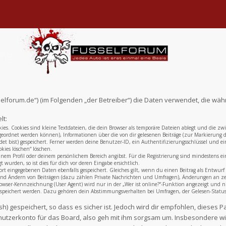
ung
fusselforum.de“) (im Folgenden „der Betreiber“) die Daten verwendet, die
lt:
ies. Cookies sind kleine Textdateien, die dein Browser als temporäre Dateien ablegt und die zw
ugeordnet werden können), Informationen über die von dir gelesenen Beiträge (zur Markierung di
t bist) gespeichert. Ferner werden deine Benutzer-ID, ein Authentifizierungsschlüssel und ein
kies löschen“ löschen.
einem Profil oder deinem persönlichem Bereich angibst. Für die Registrierung sind mindestens 
wurden, so ist dies für dich vor deren Eingabe ersichtlich.
ort eingegebenen Daten ebenfalls gespeichert. Gleiches gilt, wenn du einen Beitrag als Entwurf 
 und Ändern von Beiträgen (dazu zählen Private Nachrichten und Umfragen), Änderungen an zent
wser-Kennzeichnung (User Agent) wird nur in der „Wer ist online?“-Funktion angezeigt und ni
gespeichert werden. Dazu gehören dein Abstimmungsverhalten bei Umfragen, der Gelesen-Status v
) gespeichert, so dass es sicher ist. Jedoch wird dir empfohlen, dieses P
utzerkonto für das Board, also geh mit ihm sorgsam um. Insbesondere wird