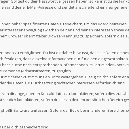
fragen. Solltest du dein Passwort vergessen haben, so kannst du die Funk
en und deiner E-Mail-Adresse und sendet anschließend ein neu generier
d oben näher spezifizierten Daten zu speichern, um das Board betreiben
iner Interessenabwägung zwischen deinen und seinen Interessen sowie den
nem Browser übermittelter Browser-Kennung zu speichern, sofern dies z
sonen zu ermöglichen. Du bist dir daher bewusst, dass die Daten deines Pr
ch festlegen, dass einzelne Informationen nur für einen eingeschränkten N
u hast, suche nach entsprechenden Informationen im Forum oder kontaktier
e Personen (Administratoren) zugänglich.
r mit deiner Zustimmung an Dritte weitergeben. Dies gilt nicht, sofern e
oder die Daten zur Durchsetzung rechtlicher Interessen erforderlich sind.
en von dir angegebenen Kontaktdaten zu kontaktieren, sofern dies zur Üb
tzer dich kontaktieren, sofern du dies in deinem persönlichen Bereich ges
 die phpBB-Software umfassen. Sofern der Betreiber in anderen Bereiche
n über dich gespeichert sind.