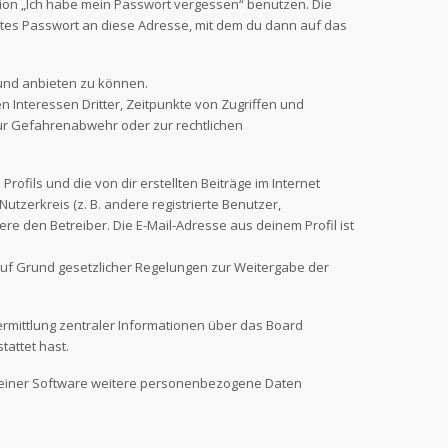
tion „Ich habe mein Passwort vergessen“ benutzen. Die
tes Passwort an diese Adresse, mit dem du dann auf das
 und anbieten zu können.
 Interessen Dritter, Zeitpunkte von Zugriffen und
ur Gefahrenabwehr oder zur rechtlichen
ofils und die von dir erstellten Beiträge im Internet
utzerkreis (z. B. andere registrierte Benutzer,
e den Betreiber. Die E-Mail-Adresse aus deinem Profil ist
r auf Grund gesetzlicher Regelungen zur Weitergabe der
ermittlung zentraler Informationen über das Board
tattet hast.
n seiner Software weitere personenbezogene Daten