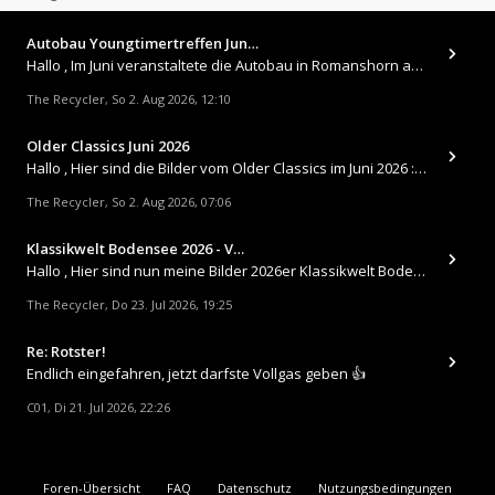
Autobau Youngtimertreffen Jun…
Hallo , Im Juni veranstaltete die Autobau in Romanshorn auf ihrem Gelände ein kleines Youngtimertreffen : https://up.
The Recycler
So 2. Aug 2026, 12:10
,
Older Classics Juni 2026
​Hallo , Hier sind die Bilder vom Older Classics im Juni 2026 : https://up.picr.de/51155940wd.jpg https://up.pic
The Recycler
So 2. Aug 2026, 07:06
,
Klassikwelt Bodensee 2026 - V…
Hallo , Hier sind nun meine Bilder 2026er Klassikwelt Bodensee 😀 https://up.picr.de/51125547rb.jpg https://up.pi
The Recycler
Do 23. Jul 2026, 19:25
,
Re: Rotster!
Endlich eingefahren, jetzt darfste Vollgas geben 👍
C01
Di 21. Jul 2026, 22:26
,
Foren-Übersicht
FAQ
Datenschutz
Nutzungsbedingungen