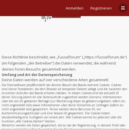
Anmelden
Registrieren
Fusselforum - Datenschutzerklärung
Diese Richtlinie beschreibt, wie „Fusselforum“ („https://fusselforum.de“)
(im Folgenden „der Betreiber“) die Daten verwendet, die während
deines Foren-Besuchs gesammelt werden.
Umfang und Art der Datenspeicherung
Deine Daten werden auf vier verschiedene Arten gesammelt:
Die Forensoftware phpBB erstellt bei deinem Besuch des Boards mehrere Cookies. Cookies
sind kleine Textdateien, die dein Browser als temporäre Dateien ablegt und die zwischen den
einzelnen Aufrufen des Boards erhalten bleiben. In diesen Cookies sind die aktuelle ID
deiner Sitzung (damit dir alle Seitenaufrufe zugeordnet werden können), Informationen
über die von dir gelesenen Beiträge (zur Markierung dieser als gelesen/ungelesen; sofern du
nicht angemeldet bist) sowie Informationen über deine Teilnahme an Umfragen (sofern du
nicht angemeldet bist) gespeichert. Ferner werden deine Benutzer-ID, ein
Authentifizierungsschlüssel und eine Session-ID gespeichert. Die Cookies haben
standardmäßig eine Gültigkeit von einem Jahr. Alle Cookies kannst du jederzeit über die
Funktion „Alle Cookies löschen“ löschen.
Weiterhin werden die Daten gespeichert, die du bei der Registrierung, in deinem Profil oder