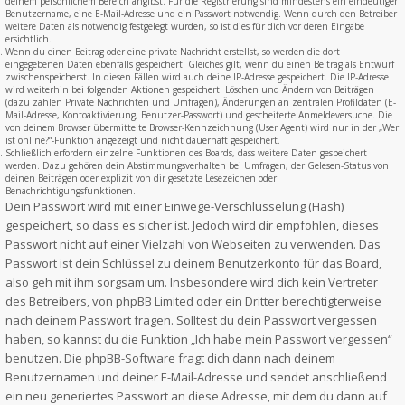
deinem persönlichem Bereich angibst. Für die Registrierung sind mindestens ein eindeutiger
Benutzername, eine E-Mail-Adresse und ein Passwort notwendig. Wenn durch den Betreiber
weitere Daten als notwendig festgelegt wurden, so ist dies für dich vor deren Eingabe
ersichtlich.
Wenn du einen Beitrag oder eine private Nachricht erstellst, so werden die dort
eingegebenen Daten ebenfalls gespeichert. Gleiches gilt, wenn du einen Beitrag als Entwurf
zwischenspeicherst. In diesen Fällen wird auch deine IP-Adresse gespeichert. Die IP-Adresse
wird weiterhin bei folgenden Aktionen gespeichert: Löschen und Ändern von Beiträgen
(dazu zählen Private Nachrichten und Umfragen), Änderungen an zentralen Profildaten (E-
Mail-Adresse, Kontoaktivierung, Benutzer-Passwort) und gescheiterte Anmeldeversuche. Die
von deinem Browser übermittelte Browser-Kennzeichnung (User Agent) wird nur in der „Wer
ist online?“-Funktion angezeigt und nicht dauerhaft gespeichert.
Schließlich erfordern einzelne Funktionen des Boards, dass weitere Daten gespeichert
werden. Dazu gehören dein Abstimmungsverhalten bei Umfragen, der Gelesen-Status von
deinen Beiträgen oder explizit von dir gesetzte Lesezeichen oder
Benachrichtigungsfunktionen.
Dein Passwort wird mit einer Einwege-Verschlüsselung (Hash)
gespeichert, so dass es sicher ist. Jedoch wird dir empfohlen, dieses
Passwort nicht auf einer Vielzahl von Webseiten zu verwenden. Das
Passwort ist dein Schlüssel zu deinem Benutzerkonto für das Board,
also geh mit ihm sorgsam um. Insbesondere wird dich kein Vertreter
des Betreibers, von phpBB Limited oder ein Dritter berechtigterweise
nach deinem Passwort fragen. Solltest du dein Passwort vergessen
haben, so kannst du die Funktion „Ich habe mein Passwort vergessen“
benutzen. Die phpBB-Software fragt dich dann nach deinem
Benutzernamen und deiner E-Mail-Adresse und sendet anschließend
ein neu generiertes Passwort an diese Adresse, mit dem du dann auf