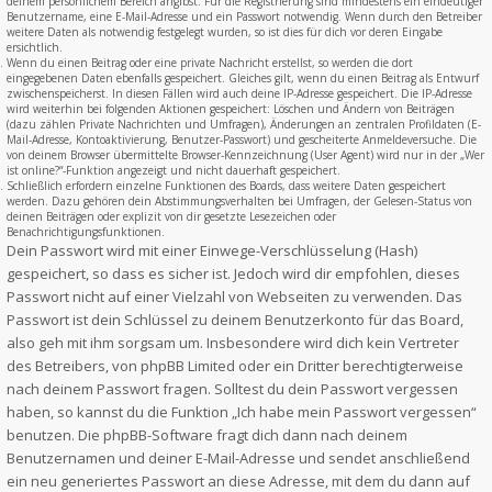
deinem persönlichem Bereich angibst. Für die Registrierung sind mindestens ein eindeutiger
Benutzername, eine E-Mail-Adresse und ein Passwort notwendig. Wenn durch den Betreiber
weitere Daten als notwendig festgelegt wurden, so ist dies für dich vor deren Eingabe
ersichtlich.
Wenn du einen Beitrag oder eine private Nachricht erstellst, so werden die dort
eingegebenen Daten ebenfalls gespeichert. Gleiches gilt, wenn du einen Beitrag als Entwurf
zwischenspeicherst. In diesen Fällen wird auch deine IP-Adresse gespeichert. Die IP-Adresse
wird weiterhin bei folgenden Aktionen gespeichert: Löschen und Ändern von Beiträgen
(dazu zählen Private Nachrichten und Umfragen), Änderungen an zentralen Profildaten (E-
Mail-Adresse, Kontoaktivierung, Benutzer-Passwort) und gescheiterte Anmeldeversuche. Die
von deinem Browser übermittelte Browser-Kennzeichnung (User Agent) wird nur in der „Wer
ist online?“-Funktion angezeigt und nicht dauerhaft gespeichert.
Schließlich erfordern einzelne Funktionen des Boards, dass weitere Daten gespeichert
werden. Dazu gehören dein Abstimmungsverhalten bei Umfragen, der Gelesen-Status von
deinen Beiträgen oder explizit von dir gesetzte Lesezeichen oder
Benachrichtigungsfunktionen.
Dein Passwort wird mit einer Einwege-Verschlüsselung (Hash)
gespeichert, so dass es sicher ist. Jedoch wird dir empfohlen, dieses
Passwort nicht auf einer Vielzahl von Webseiten zu verwenden. Das
Passwort ist dein Schlüssel zu deinem Benutzerkonto für das Board,
also geh mit ihm sorgsam um. Insbesondere wird dich kein Vertreter
des Betreibers, von phpBB Limited oder ein Dritter berechtigterweise
nach deinem Passwort fragen. Solltest du dein Passwort vergessen
haben, so kannst du die Funktion „Ich habe mein Passwort vergessen“
benutzen. Die phpBB-Software fragt dich dann nach deinem
Benutzernamen und deiner E-Mail-Adresse und sendet anschließend
ein neu generiertes Passwort an diese Adresse, mit dem du dann auf