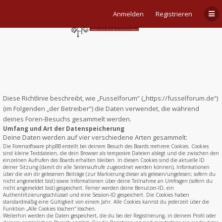
Anmelden
Registrieren
Fusselforum - Datenschutzerklärung
Diese Richtlinie beschreibt, wie „Fusselforum“ („https://fusselforum.de“)
(im Folgenden „der Betreiber“) die Daten verwendet, die während
deines Foren-Besuchs gesammelt werden.
Umfang und Art der Datenspeicherung
Deine Daten werden auf vier verschiedene Arten gesammelt:
Die Forensoftware phpBB erstellt bei deinem Besuch des Boards mehrere Cookies. Cookies
sind kleine Textdateien, die dein Browser als temporäre Dateien ablegt und die zwischen den
einzelnen Aufrufen des Boards erhalten bleiben. In diesen Cookies sind die aktuelle ID
deiner Sitzung (damit dir alle Seitenaufrufe zugeordnet werden können), Informationen
über die von dir gelesenen Beiträge (zur Markierung dieser als gelesen/ungelesen; sofern du
nicht angemeldet bist) sowie Informationen über deine Teilnahme an Umfragen (sofern du
nicht angemeldet bist) gespeichert. Ferner werden deine Benutzer-ID, ein
Authentifizierungsschlüssel und eine Session-ID gespeichert. Die Cookies haben
standardmäßig eine Gültigkeit von einem Jahr. Alle Cookies kannst du jederzeit über die
Funktion „Alle Cookies löschen“ löschen.
Weiterhin werden die Daten gespeichert, die du bei der Registrierung, in deinem Profil oder