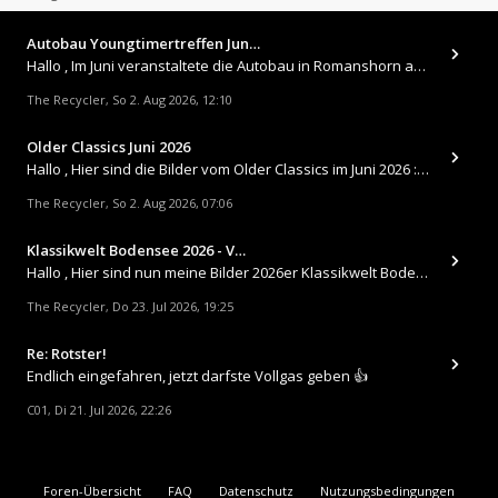
Autobau Youngtimertreffen Jun…
Hallo , Im Juni veranstaltete die Autobau in Romanshorn auf ihrem Gelände ein kleines Youngtimertreffen : https://up.
The Recycler
So 2. Aug 2026, 12:10
,
Older Classics Juni 2026
​Hallo , Hier sind die Bilder vom Older Classics im Juni 2026 : https://up.picr.de/51155940wd.jpg https://up.pic
The Recycler
So 2. Aug 2026, 07:06
,
Klassikwelt Bodensee 2026 - V…
Hallo , Hier sind nun meine Bilder 2026er Klassikwelt Bodensee 😀 https://up.picr.de/51125547rb.jpg https://up.pi
The Recycler
Do 23. Jul 2026, 19:25
,
Re: Rotster!
Endlich eingefahren, jetzt darfste Vollgas geben 👍
C01
Di 21. Jul 2026, 22:26
,
Foren-Übersicht
FAQ
Datenschutz
Nutzungsbedingungen